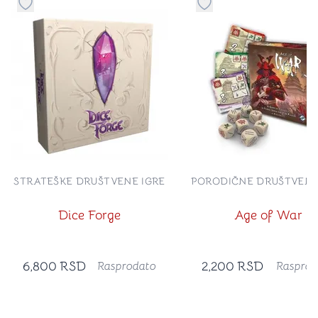
Dugme za dodavanje stvari u kategoriju omiljeno
Dugme za dodavanje st
STRATEŠKE DRUŠTVENE IGRE
PORODIČNE DRUŠTVENE
Dice Forge
Age of War
6,800
RSD
2,200
RSD
Rasprodato
Rasprod