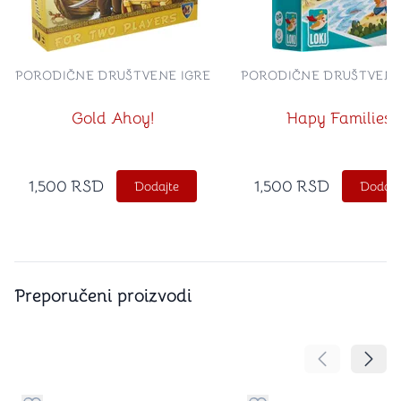
PORODIČNE DRUŠTVENE IGRE
PORODIČNE DRUŠTVENE
Gold Ahoy!
Hapy Families
1,500
RSD
1,500
RSD
Dodajte
Dodajt
Preporučeni proizvodi
Pomeranje sa
Pomer