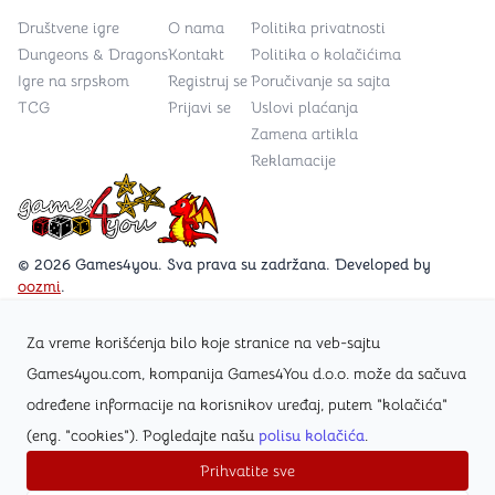
Društvene igre
O nama
Politika privatnosti
Dungeons & Dragons
Kontakt
Politika o kolačićima
Igre na srpskom
Registruj se
Poručivanje sa sajta
TCG
Prijavi se
Uslovi plaćanja
Zamena artikla
Reklamacije
Games4you logo
© 2026 Games4you. Sva prava su zadržana. Developed by
oozmi
.
Za vreme korišćenja bilo koje stranice na veb-sajtu
Posetite Facebook stranicu /Games4you.rs
Games4you.com, kompanija Games4You d.o.o. može da sačuva
određene informacije na korisnikov uređaj, putem "kolačića"
Zapratite Instagram profil @games4yours
(eng. "cookies"). Pogledajte našu
polisu kolačića
.
Prihvatite sve