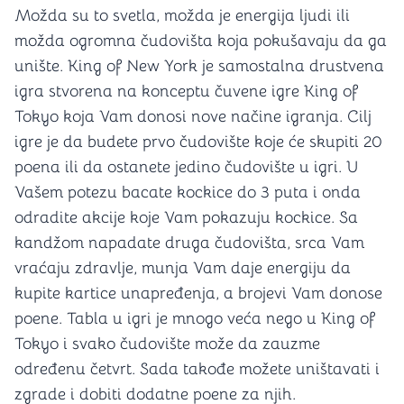
Možda su to svetla, možda je energija ljudi ili
možda ogromna čudovišta koja pokušavaju da ga
unište. King of New York je samostalna drustvena
igra stvorena na konceptu čuvene igre King of
Tokyo koja Vam donosi nove načine igranja. Cilj
igre je da budete prvo čudovište koje će skupiti 20
poena ili da ostanete jedino čudovište u igri. U
Vašem potezu bacate kockice do 3 puta i onda
odradite akcije koje Vam pokazuju kockice. Sa
kandžom napadate druga čudovišta, srca Vam
vraćaju zdravlje, munja Vam daje energiju da
kupite kartice unapređenja, a brojevi Vam donose
poene. Tabla u igri je mnogo veća nego u King of
Tokyo i svako čudovište može da zauzme
određenu četvrt. Sada takođe možete uništavati i
zgrade i dobiti dodatne poene za njih.