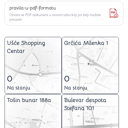
pravila-u-pdf-formatu
Otvara se PDF dokument u novom tabu koji po želji možete
preuzeti
Ušće Shopping
Grčića Milenka 1
Centar
0
0
Na stanju
Na stanju
Tošin bunar 188a
Bulevar despota
Stefana 101