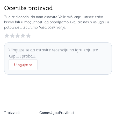
Ocenite proizvod
Budite slobodni da nam ostavite Vaše mišljenje i utiske kako
bismo bili u mogućnosti da poboljšamo kvalitet naših usluga i u
potpunosti ispunimo Vaša očekivanja.
Reviews
Ulogujte se da ostavite recenziju na igru koju ste
kupili i probali.
Ulogujte se
Proizvodi
Games4you
Pravilnici