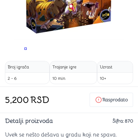
PROMENITE UGAO GLEDANJA
PROMENITE UGAO GLEDANJA
PROMENITE
Broj igrača
Trajanje igre
Uzrast
2 - 6
10 min
10+
5,200
RSD
Rasprodato
Detalji proizvoda
Šifra:
870
Uvek se nešto dešava u gradu koji ne spava.