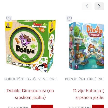
Pomeranje sa
Pomer
Dugme za dodavanje stvari u kategoriju omiljeno
Dugme za dodavanje st
PORODIČNE DRUŠTVENE IGRE
PORODIČNE DRUŠTVENE
Dobble Dinosaurusi (na
Divlja Kuhinja (n
srpskom jeziku)
srpskom jeziku)