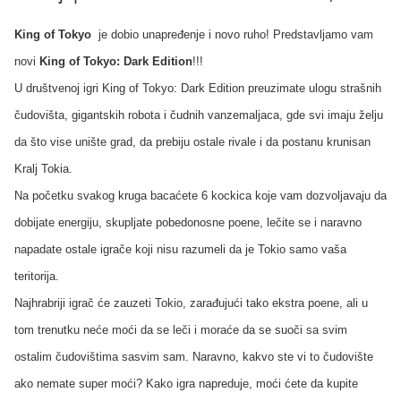
King of Tokyo
je dobio unapređenje i novo ruho! Predstavljamo vam
novi
King of Tokyo: Dark Edition
!!!
U društvenoj igri King of Tokyo: Dark Edition preuzimate ulogu strašnih
čudovišta, gigantskih robota i čudnih vanzemaljaca, gde svi imaju želju
da što vise unište grad, da prebiju ostale rivale i da postanu krunisan
Kralj Tokia.
Na početku svakog kruga bacaćete 6 kockica koje vam dozvoljavaju da
dobijate energiju, skupljate pobedonosne poene, lečite se i naravno
napadate ostale igrače koji nisu razumeli da je Tokio samo vaša
teritorija.
Najhrabriji igrač će zauzeti Tokio, zarađujući tako ekstra poene, ali u
tom trenutku neće moći da se leči i moraće da se suoči sa svim
ostalim čudovištima sasvim sam.
Naravno, kakvo ste vi to čudovište
ako nemate super moći? Kako igra napreduje, moći ćete da kupite