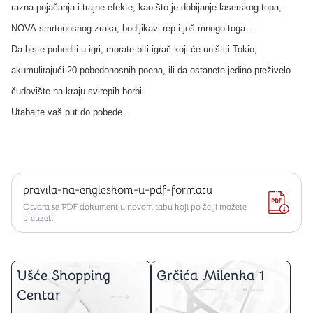
razna pojačanja i trajne efekte, kao što je dobijanje laserskog topa,
NOVA smrtonosnog zraka, bodljikavi rep i još mnogo toga...
Da biste pobedili u igri, morate biti igrač koji će uništiti Tokio,
akumulirajući 20 pobedonosnih poena, ili da ostanete jedino preživelo
čudovište na kraju svirepih borbi.
Utabajte vaš put do pobede.
pravila-na-engleskom-u-pdf-formatu
Otvara se PDF dokument u novom tabu koji po želji možete
preuzeti
Ušće Shopping
Grčića Milenka 1
Centar