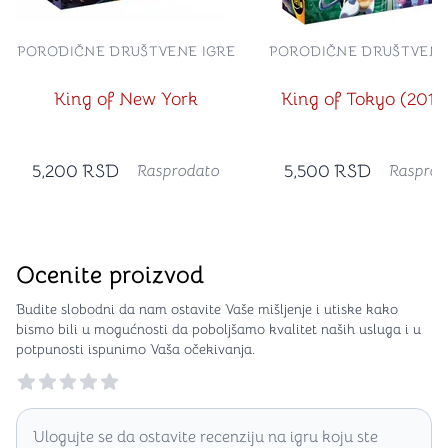
PORODIČNE DRUŠTVENE IGRE
PORODIČNE DRUŠTVENE
King of New York
King of Tokyo (2016
5,200
RSD
5,500
RSD
Rasprodato
Rasprod
Ocenite proizvod
Budite slobodni da nam ostavite Vaše mišljenje i utiske kako
bismo bili u mogućnosti da poboljšamo kvalitet naših usluga i u
potpunosti ispunimo Vaša očekivanja.
Reviews
Ulogujte se da ostavite recenziju na igru koju ste