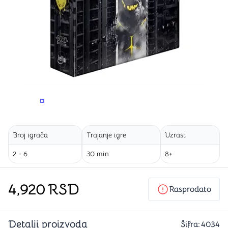
PROMENITE UGAO GLEDANJA
PROMENITE UGAO GLEDANJA
PROMENITE
PROMENITE UGAO GLEDANJA
PROMENITE UGAO GLEDANJA
Broj igrača
Trajanje igre
Uzrast
2 - 6
30 min
8+
4,920
RSD
Rasprodato
Detalji proizvoda
Šifra:
4034