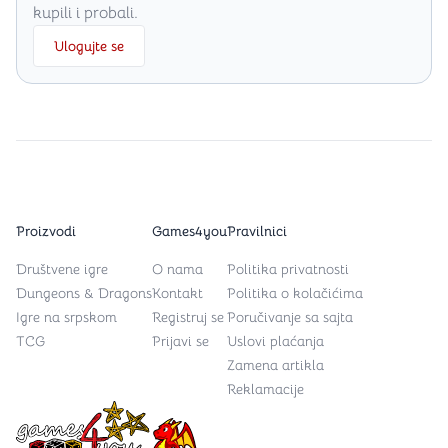
kupili i probali.
Ulogujte se
Proizvodi
Games4you
Pravilnici
Društvene igre
O nama
Politika privatnosti
Dungeons & Dragons
Kontakt
Politika o kolačićima
Igre na srpskom
Registruj se
Poručivanje sa sajta
TCG
Prijavi se
Uslovi plaćanja
Zamena artikla
Reklamacije
Games4you logo