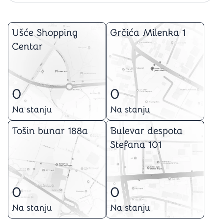
Ušće Shopping
Grčića Milenka 1
Centar
0
0
Na stanju
Na stanju
Tošin bunar 188a
Bulevar despota
Stefana 101
0
0
Na stanju
Na stanju