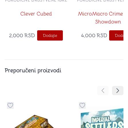
PORODIČNE DRUŠTVENE IGRE
PORODIČNE DRUŠTVENE
Clever Cubed
MicroMacro Crime Ci
Showdown
2,000
RSD
4,000
RSD
Dodajte
Dodajt
Preporučeni proizvodi
Pomeranje sa
Pomer
Dugme za dodavanje stvari u kategoriju omiljeno
Dugme za dodavanje st