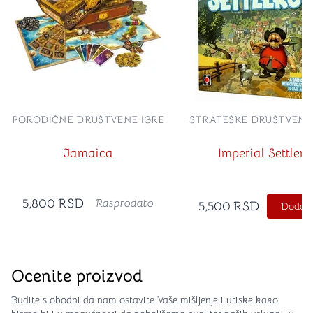
PORODIČNE DRUŠTVENE IGRE
STRATEŠKE DRUŠTVENE
Jamaica
Imperial Settlers
5,800
RSD
Rasprodato
5,500
RSD
Dodajt
Ocenite proizvod
Budite slobodni da nam ostavite Vaše mišljenje i utiske kako