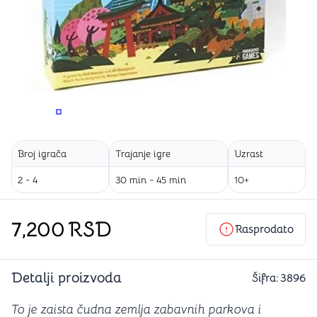
PROMENITE UGAO GLEDANJA
PROMENITE UGAO GLEDANJA
Broj igrača
Trajanje igre
Uzrast
2 - 4
30 min - 45 min
10+
7,200
RSD
Rasprodato
Detalji proizvoda
Šifra:
3896
To je zaista čudna zemlja zabavnih parkova i