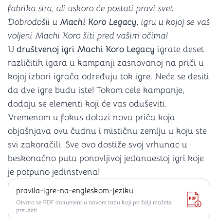
fabrika sira, ali uskoro će postati pravi svet.
Dobrodošli u
Machi Koro Legacy,
igru u kojoj se vaš
voljeni Machi Koro šiti pred vašim očima!
U
društvenoj igri Machi Koro Legacy
igrate deset
različitih igara u kampanji zasnovanoj na priči u
kojoj izbori igrača određuju tok igre. Neće se desiti
da dve igre budu iste! Tokom cele kampanje,
dodaju se elementi koji će vas oduševiti.
Vremenom u fokus dolazi nova priča koja
objašnjava ovu čudnu i mističnu zemlju u koju ste
svi zakoračili. Sve ovo dostiže svoj vrhunac u
beskonačno puta ponovljivoj jedanaestoj igri koje
je potpuno jedinstvena!
pravila-igre-na-engleskom-jeziku
Otvara se PDF dokument u novom tabu koji po želji možete
preuzeti