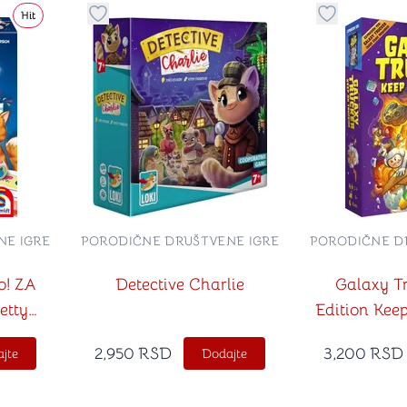
Hit
stvari u kategoriju omiljeno
Dugme za dodavanje stvari u kategoriju omilje
Dugme za do
NE IGRE
PORODIČNE DRUŠTVENE IGRE
PORODIČNE D
o! ZA
Detective Charlie
Galaxy T
etty
Edition Kee
pskom
2,950
RSD
3,200
RSD
jte
Dodajte