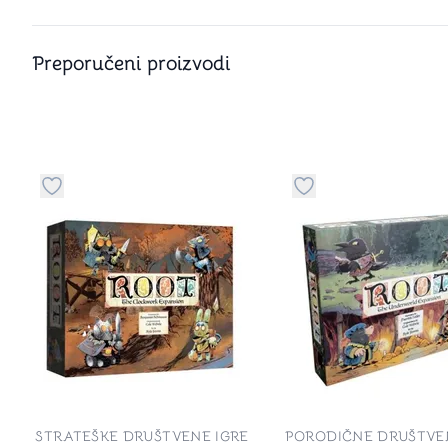
Preporučeni proizvodi
Dugme za dodavanje stvari u kategoriju omiljeno
Dugme za dodavanje 
STRATEŠKE DRUŠTVENE IGRE
PORODIČNE DRUŠTVE