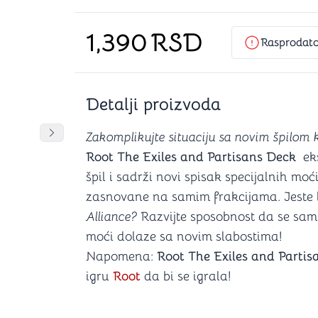
Šah
Podloge z
Domine
Zaštite za
1,390
RSD
4 u 1 igre
Kockice 
Rasprodat
Backgammon (Tavla)
Kutijice
Detalji proizvoda
nje
Mozgalice
DANJA
DANJA
Zakomplikujte situaciju sa novim špilom 
Pomeranje sadržaja slajdera u desno
Root The Exiles and Partisans Deck
ek
Hanayama
špil i sadrži novi spisak specijalnih mo
Kocke
zasnovane na samim frakcijama. Jeste l
Ostale mozgalice
Stripovi
Alliance?
Razvijte sposobnost da se sami
moći dolaze sa novim slabostima!
Napomena:
Root The Exiles and Parti
igru
Root
da bi se igrala!