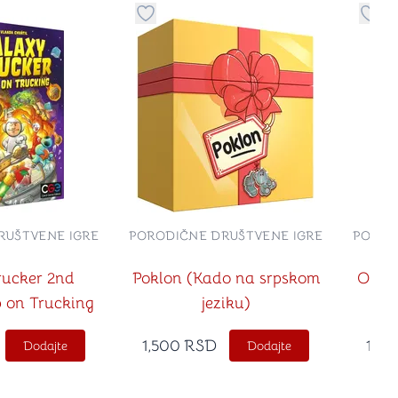
no
davanje stvari u kategoriju omiljeno
Dugme za dodavanje stvari u kategoriju
Dugm
RUŠTVENE IGRE
PORODIČNE DRUŠTVENE IGRE
POROD
rucker 2nd
Poklon (Kado na srpskom
Odin 
p on Trucking
jeziku)
1,500
RSD
1,0
Dodajte
Dodajte