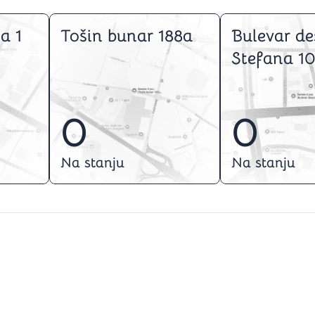
a 1
Tošin bunar 188a
Bulevar de
Stefana 10
0
0
Na stanju
Na stanju