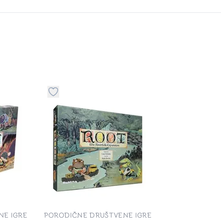
stvari u kategoriju omiljeno
Dugme za dodavanje stvari u kategoriju omilje
NE IGRE
PORODIČNE DRUŠTVENE IGRE