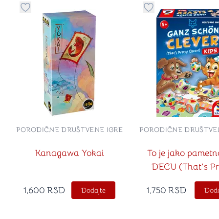
u kategoriju omiljeno
Dugme za dodavanje stvari u kategoriju omiljeno
Dugme za dodavanje 
PORODIČNE DRUŠTVENE IGRE
PORODIČNE DRUŠTVE
Kanagawa Yokai
To je jako pametn
DECU (That's Pr
Clever Kids na sr
1,600
RSD
1,750
RSD
Dodajte
Doda
jeziku)