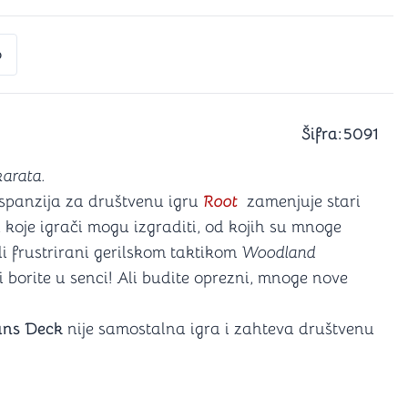
a igranje
 karte
D6 (za Jamb)
o
Šifra:
5091
karata.
spanzija za društvenu igru
Root
zamenjuje stari
ći koje igrači mogu izgraditi, od kojih su mnoge
i frustrirani gerilskom taktikom
Woodland
 borite u senci! Ali budite oprezni, mnoge nove
sans Deck
nije samostalna igra i zahteva društvenu