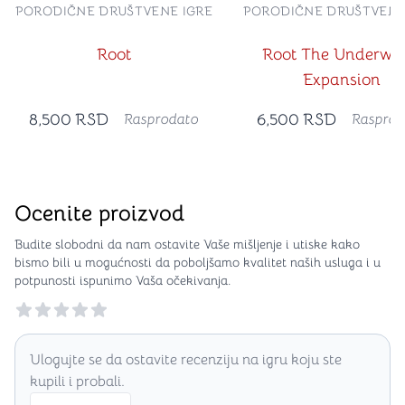
PORODIČNE DRUŠTVENE IGRE
PORODIČNE DRUŠTVENE
Root
Root The Underwor
Expansion
8,500
RSD
6,500
RSD
Rasprodato
Rasprod
Ocenite proizvod
Budite slobodni da nam ostavite Vaše mišljenje i utiske kako
bismo bili u mogućnosti da poboljšamo kvalitet naših usluga i u
potpunosti ispunimo Vaša očekivanja.
Reviews
Ulogujte se da ostavite recenziju na igru koju ste
kupili i probali.