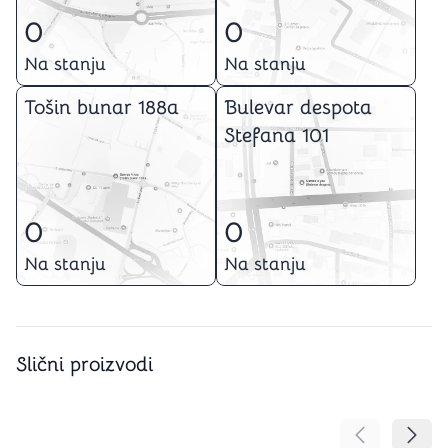
0
0
Na stanju
Na stanju
Tošin bunar 188a
Bulevar despota
Stefana 101
0
0
Na stanju
Na stanju
Slični proizvodi
Pomeranje sa
Pomer