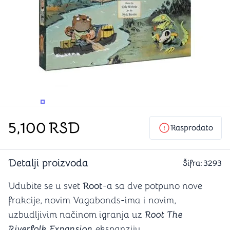
PROMENITE UGAO GLEDANJA
PROMENITE UGAO GLEDANJA
5,100
RSD
Rasprodato
Detalji proizvoda
Šifra:
3293
Udubite se u svet
Root
-a sa dve potpuno nove
frakcije, novim Vagabonds-ima i novim,
uzbudljivim načinom igranja uz
Root The
Riverfolk Expansion
ekspanziju.