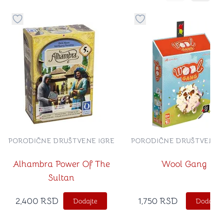
Dugme za dodavanje stvari u kategoriju omiljeno
Dugme za dodavanje st
PORODIČNE DRUŠTVENE IGRE
PORODIČNE DRUŠTVENE
Alhambra Power Of The
Wool Gang
Sultan
2,400
RSD
1,750
RSD
Dodajte
Dodajt