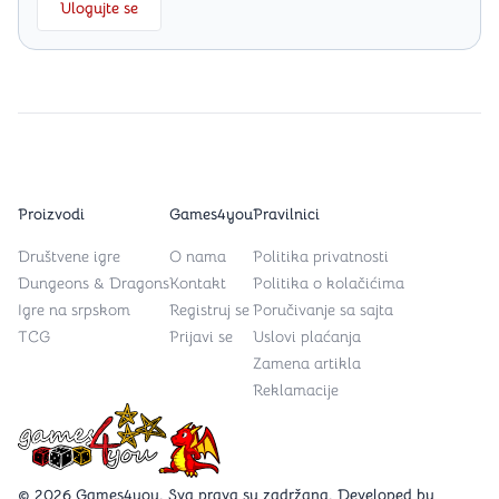
Ulogujte se
Proizvodi
Games4you
Pravilnici
Društvene igre
O nama
Politika privatnosti
Dungeons & Dragons
Kontakt
Politika o kolačićima
Igre na srpskom
Registruj se
Poručivanje sa sajta
TCG
Prijavi se
Uslovi plaćanja
Zamena artikla
Reklamacije
Games4you logo
© 2026 Games4you. Sva prava su zadržana. Developed by