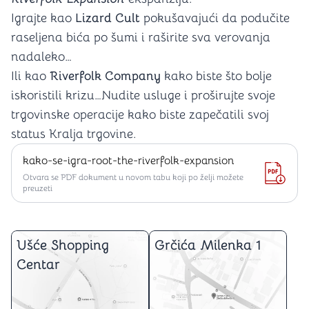
Igrajte kao
Lizard Cult
pokušavajući da podučite
raseljena bića po šumi i raširite sva verovanja
nadaleko…
Ili kao
Riverfolk Company
kako biste što bolje
iskoristili krizu…Nudite usluge i proširujte svoje
trgovinske operacije kako biste zapečatili svoj
status Kralja trgovine.
kako-se-igra-root-the-riverfolk-expansion
Otvara se PDF dokument u novom tabu koji po želji možete
preuzeti
Ušće Shopping
Grčića Milenka 1
Centar