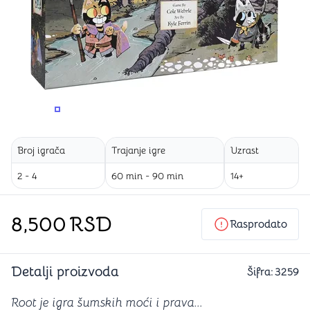
PROMENITE UGAO GLEDANJA
PROMENITE UGAO GLEDANJA
Broj igrača
Trajanje igre
Uzrast
2 - 4
60 min - 90 min
14+
8,500
RSD
Rasprodato
Detalji proizvoda
Šifra:
3259
Root je igra šumskih moći i prava...