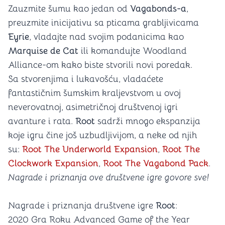
Zauzmite šumu kao jedan od
Vagabonds-a
,
preuzmite inicijativu sa pticama grabljivicama
Eyrie
, vladajte nad svojim podanicima kao
Marquise de Cat
ili komandujte Woodland
Alliance-om kako biste stvorili novi poredak.
Sa stvorenjima i lukavošću, vladaćete
fantastičnim šumskim kraljevstvom u ovoj
neverovatnoj, asimetričnoj društvenoj igri
avanture i rata.
Root
sadrži mnogo ekspanzija
koje igru čine još uzbudljivijom, a neke od njih
su:
Root The Underworld Expansion
,
Root The
Clockwork Expansion
,
Root The Vagabond Pack
.
Nagrade i priznanja ove društvene igre govore sve!
Nagrade i priznanja društvene igre
Root
:
2020 Gra Roku Advanced Game of the Year