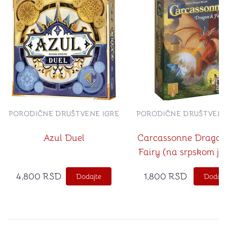
PORODIČNE DRUŠTVENE IGRE
PORODIČNE DRUŠTVENE
Azul Duel
Carcassonne Dragon
Fairy (na srpskom je
4,800
RSD
1,800
RSD
Dodajte
Dodajt