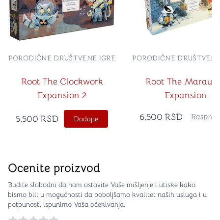
PORODIČNE DRUŠTVENE IGRE
PORODIČNE DRUŠTVENE
Root The Clockwork
Root The Maraud
Expansion 2
Expansion
6,500
RSD
Rasprod
5,500
RSD
Dodajte
Ocenite proizvod
Budite slobodni da nam ostavite Vaše mišljenje i utiske kako
bismo bili u mogućnosti da poboljšamo kvalitet naših usluga i u
potpunosti ispunimo Vaša očekivanja.
Reviews