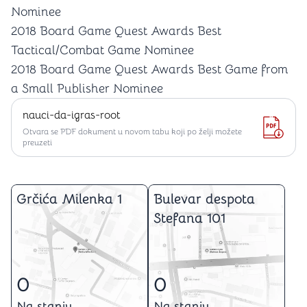
Nominee
2018 Board Game Quest Awards Best
Tactical/Combat Game Nominee
2018 Board Game Quest Awards Best Game from
a Small Publisher Nominee
nauci-da-igras-root
Otvara se PDF dokument u novom tabu koji po želji možete
preuzeti
Grčića Milenka 1
Bulevar despota
Stefana 101
0
0
Na stanju
Na stanju