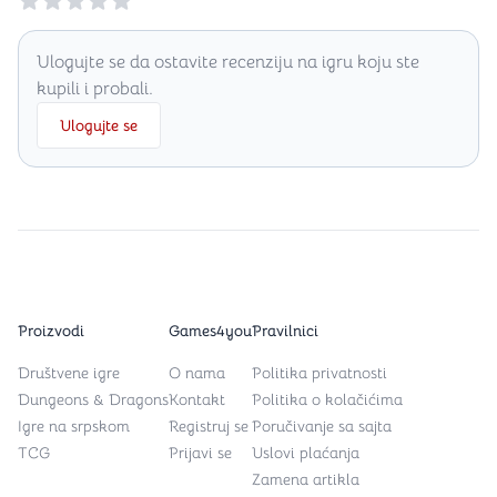
Ulogujte se da ostavite recenziju na igru koju ste
kupili i probali.
Ulogujte se
Proizvodi
Games4you
Pravilnici
Društvene igre
O nama
Politika privatnosti
Dungeons & Dragons
Kontakt
Politika o kolačićima
Igre na srpskom
Registruj se
Poručivanje sa sajta
TCG
Prijavi se
Uslovi plaćanja
Zamena artikla