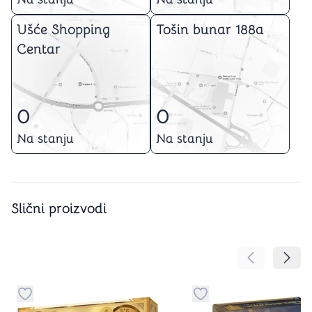
Ušće Shopping
Tošin bunar 188a
Centar
0
0
Na stanju
Na stanju
Slični proizvodi
Pomeranje sa
Pomer
Dugme za dodavanje stvari u kategoriju omiljeno
Dugme za dodavanje st