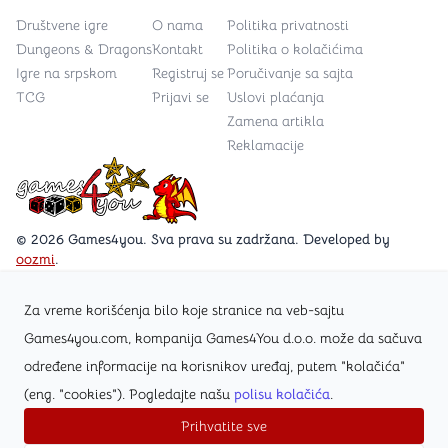
Društvene igre
O nama
Politika privatnosti
Dungeons & Dragons
Kontakt
Politika o kolačićima
Igre na srpskom
Registruj se
Poručivanje sa sajta
TCG
Prijavi se
Uslovi plaćanja
Zamena artikla
Reklamacije
Games4you logo
© 2026 Games4you. Sva prava su zadržana. Developed by
oozmi
.
Za vreme korišćenja bilo koje stranice na veb-sajtu
Posetite Facebook stranicu /Games4you.rs
Games4you.com, kompanija Games4You d.o.o. može da sačuva
određene informacije na korisnikov uređaj, putem "kolačića"
Zapratite Instagram profil @games4yours
(eng. "cookies"). Pogledajte našu
polisu kolačića
.
Prihvatite sve