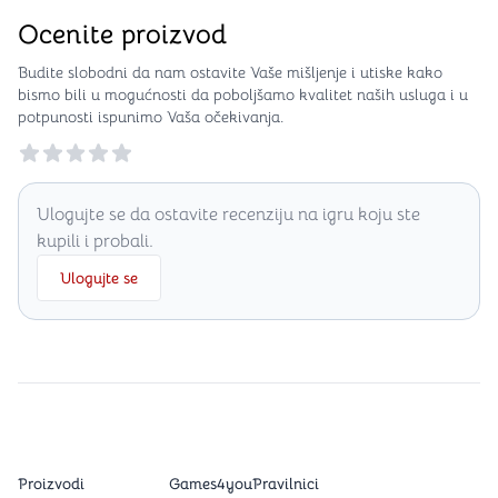
Ocenite proizvod
Budite slobodni da nam ostavite Vaše mišljenje i utiske kako
bismo bili u mogućnosti da poboljšamo kvalitet naših usluga i u
potpunosti ispunimo Vaša očekivanja.
Reviews
Ulogujte se da ostavite recenziju na igru koju ste
kupili i probali.
Ulogujte se
Proizvodi
Games4you
Pravilnici