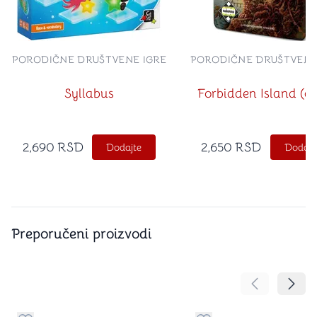
PORODIČNE DRUŠTVENE IGRE
PORODIČNE DRUŠTVENE
Syllabus
Forbidden Island (gr
2,690
RSD
2,650
RSD
Dodajte
Dodajt
Preporučeni proizvodi
Pomeranje sa
Pomer