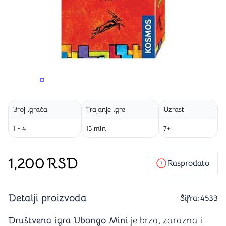
PROMENITE UGAO GLEDANJA
PROMENITE UGAO GLEDANJA
Broj igrača
Trajanje igre
Uzrast
1 - 4
15 min
7+
1,200
RSD
Rasprodato
Detalji proizvoda
Šifra:
4533
Društvena igra Ubongo Mini
je brza, zarazna i