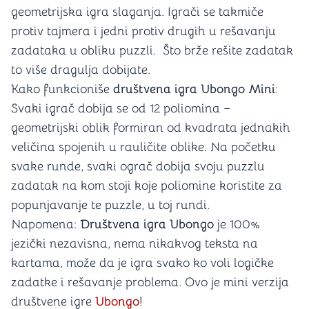
geometrijska igra slaganja. Igrači se takmiče
protiv tajmera i jedni protiv drugih u rešavanju
zadataka u obliku puzzli. Što brže rešite zadatak
to više dragulja dobijate.
Kako funkcioniše
društvena igra Ubongo Mini
:
Svaki igrač dobija se od 12 poliomina –
geometrijski oblik formiran od kvadrata jednakih
veličina spojenih u rauličite oblike. Na početku
svake runde, svaki ograč dobija svoju puzzlu
zadatak na kom stoji koje poliomine koristite za
popunjavanje te puzzle, u toj rundi.
Napomena:
Društvena igra Ubongo
je 100%
jezički nezavisna, nema nikakvog teksta na
kartama, može da je igra svako ko voli logičke
zadatke i rešavanje problema. Ovo je mini verzija
društvene igre
Ubongo
!