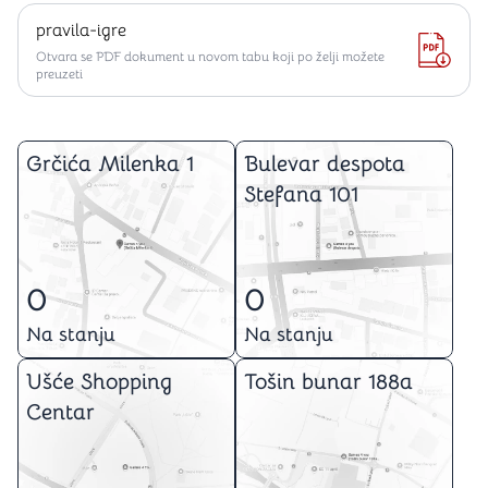
pravila-igre
Otvara se PDF dokument u novom tabu koji po želji možete
preuzeti
Grčića Milenka 1
Bulevar despota
Stefana 101
0
0
Na stanju
Na stanju
Ušće Shopping
Tošin bunar 188a
Centar