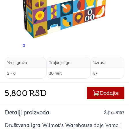
PROMENITE UGAO GLEDANJA
PROMENITE UGAO GLEDANJA
PROMENITE
Broj igrača
Trajanje igre
Uzrast
2 - 6
30 min
8+
5,800
RSD
Dodajte
Detalji proizvoda
Šifra:
8157
Društvena igra Wilmot's Warehouse
daje Vama i