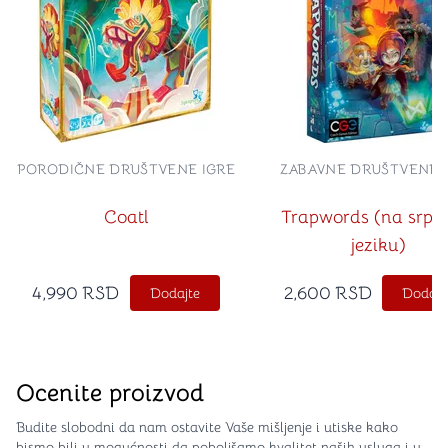
PORODIČNE DRUŠTVENE IGRE
ZABAVNE DRUŠTVENE 
Coatl
Trapwords (na srps
jeziku)
4,990
RSD
2,600
RSD
Dodajte
Dodajt
Ocenite proizvod
Budite slobodni da nam ostavite Vaše mišljenje i utiske kako
bismo bili u mogućnosti da poboljšamo kvalitet naših usluga i u