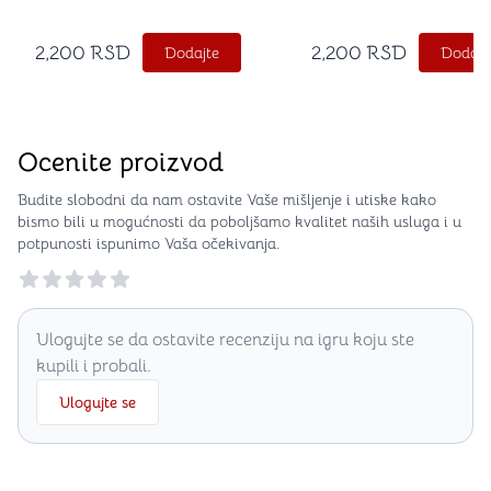
2,200
RSD
2,200
RSD
Dodajte
Dodajt
Ocenite proizvod
Budite slobodni da nam ostavite Vaše mišljenje i utiske kako
bismo bili u mogućnosti da poboljšamo kvalitet naših usluga i u
potpunosti ispunimo Vaša očekivanja.
Reviews
Ulogujte se da ostavite recenziju na igru koju ste
kupili i probali.
Ulogujte se