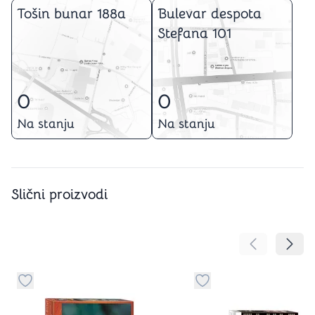
Tošin bunar 188a
Bulevar despota
Stefana 101
0
0
Na stanju
Na stanju
Slični proizvodi
Pomeranje sa
Pomer
Dugme za dodavanje stvari u kategoriju omiljeno
Dugme za dodavanje st