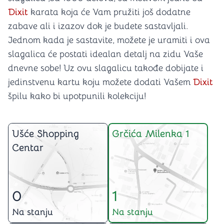
Dixit
karata koja će Vam pružiti još dodatne
zabave ali i izazov dok je budete sastavljali.
Jednom kada je sastavite, možete je uramiti i ova
slagalica će postati idealan detalj na zidu Vaše
dnevne sobe! Uz ovu slagalicu takođe dobijate i
jedinstvenu kartu koju možete dodati Vašem
Dixit
špilu kako bi upotpunili kolekciju!
Ušće Shopping
Grčića Milenka 1
Centar
0
1
Na stanju
Na stanju