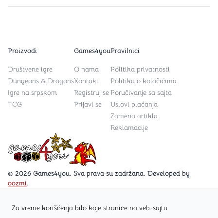
Proizvodi
Games4you
Pravilnici
Društvene igre
O nama
Politika privatnosti
Dungeons & Dragons
Kontakt
Politika o kolačićima
Igre na srpskom
Registruj se
Poručivanje sa sajta
TCG
Prijavi se
Uslovi plaćanja
Zamena artikla
Reklamacije
Games4you logo
© 2026 Games4you. Sva prava su zadržana. Developed by
oozmi
.
Za vreme korišćenja bilo koje stranice na veb-sajtu