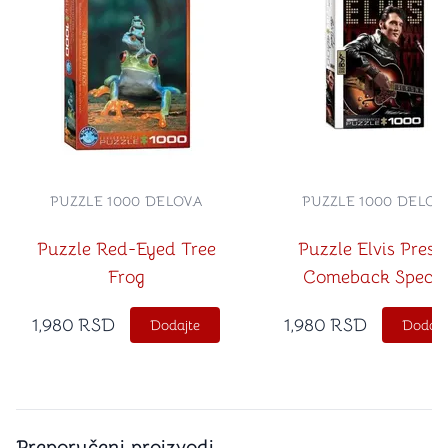
PUZZLE 1000 DELOVA
PUZZLE 1000 DELOV
Puzzle Red-Eyed Tree
Puzzle Elvis Presl
Frog
Comeback Specia
1,980
RSD
1,980
RSD
Dodajte
Dodajt
Preporučeni proizvodi