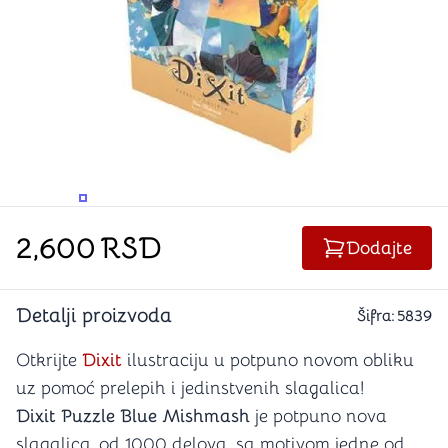
PROMENITE UGAO GLEDANJA
PROMENITE UGAO GLEDANJA
2,600
RSD
Dodajte
Detalji proizvoda
Šifra:
5839
Otkrijte
Dixit
ilustraciju u potpuno novom obliku
uz pomoć prelepih i jedinstvenih slagalica!
Dixit Puzzle Blue Mishmash
je potpuno nova
slagalica ,od 1000 delova, sa motivom jedne od