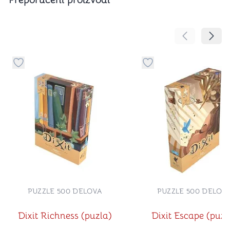
Pomeranje sa
Pomer
Dugme za dodavanje stvari u kategoriju omiljeno
Dugme za dodavanje st
PUZZLE 500 DELOVA
PUZZLE 500 DELOV
Dixit Richness (puzla)
Dixit Escape (puzl