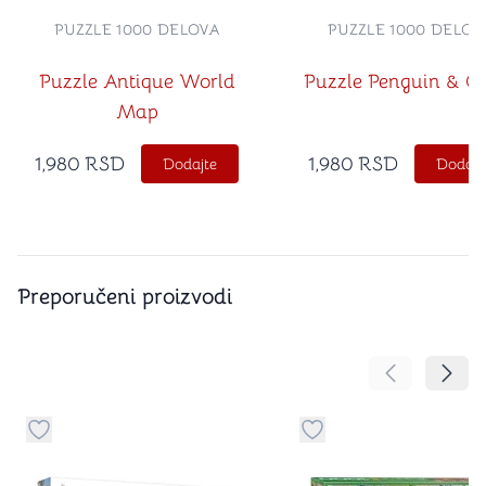
PUZZLE 1000 DELOVA
PUZZLE 1000 DELOV
Puzzle Antique World
Puzzle Penguin & C
Map
1,980
RSD
1,980
RSD
Dodajte
Dodajt
Preporučeni proizvodi
Pomeranje sa
Pomer
Dugme za dodavanje stvari u kategoriju omiljeno
Dugme za dodavanje st