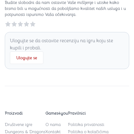
Budite slobodni da nam ostavite Vaše mišljenje i utiske kako
bismo bili u mogućnosti da poboljšamo kvalitet naših usluga i u
potpunosti ispunimo Vaša očekivanja.
Reviews
Ulogujte se da ostavite recenziju na igru koju ste
kupili i probali.
Ulogujte se
Proizvodi
Games4you
Pravilnici
Društvene igre
O nama
Politika privatnosti
Dungeons & Dragons
Kontakt
Politika o kolačićima