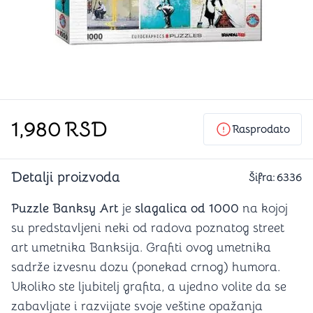
1,980
RSD
Rasprodato
Detalji proizvoda
Šifra:
6336
Puzzle Banksy Art
je
slagalica od 1000
na kojoj
su predstavljeni neki od radova poznatog street
art umetnika Banksija. Grafiti ovog umetnika
sadrže izvesnu dozu (ponekad crnog) humora.
Ukoliko ste ljubitelj grafita, a ujedno volite da se
zabavljate i razvijate svoje veštine opažanja