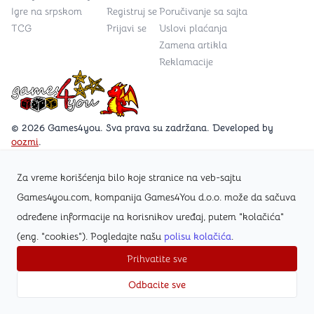
Igre na srpskom
Registruj se
Poručivanje sa sajta
TCG
Prijavi se
Uslovi plaćanja
Zamena artikla
Reklamacije
Games4you logo
© 2026 Games4you. Sva prava su zadržana. Developed by
oozmi
.
Za vreme korišćenja bilo koje stranice na veb-sajtu
Posetite Facebook stranicu /Games4you.rs
Games4you.com, kompanija Games4You d.o.o. može da sačuva
određene informacije na korisnikov uređaj, putem "kolačića"
Zapratite Instagram profil @games4yours
(eng. "cookies"). Pogledajte našu
polisu kolačića
.
Prihvatite sve
Odbacite sve