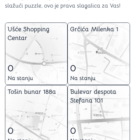
slažući puzzle, ovo je prava slagalica za Vas!
Ušće Shopping
Grčića Milenka 1
Centar
0
0
Na stanju
Na stanju
Tošin bunar 188a
Bulevar despota
Stefana 101
0
0