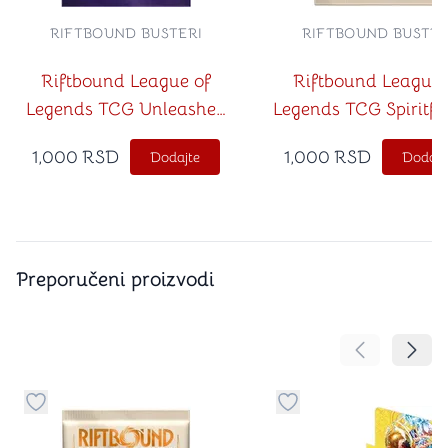
RIFTBOUND BUSTERI
RIFTBOUND BUSTER
Riftbound League of
Riftbound League 
Legends TCG Unleashed
Legends TCG Spiritfo
Booster
Booster
1,000
RSD
1,000
RSD
Dodajte
Dodajt
Preporučeni proizvodi
Pomeranje sa
Pomer
Dugme za dodavanje stvari u kategoriju omiljeno
Dugme za dodavanje st