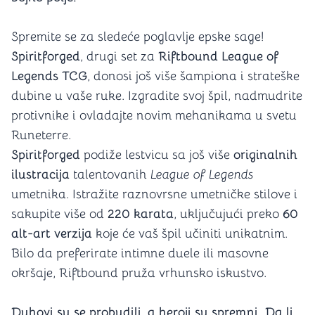
Spremite se za sledeće poglavlje epske sage!
Spiritforged
, drugi set za
Riftbound League of
Legends TCG
, donosi još više šampiona i strateške
dubine u vaše ruke. Izgradite svoj špil, nadmudrite
protivnike i ovladajte novim mehanikama u svetu
Runeterre.
Spiritforged
podiže lestvicu sa još više
originalnih
ilustracija
talentovanih
League of Legends
umetnika. Istražite raznovrsne umetničke stilove i
sakupite više od
220 karata
, uključujući preko
60
alt-art verzija
koje će vaš špil učiniti unikatnim.
Bilo da preferirate intimne duele ili masovne
okršaje, Riftbound pruža vrhunsko iskustvo.
Duhovi su se probudili, a heroji su spremni. Da li