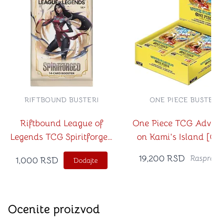
RIFTBOUND BUSTERI
ONE PIECE BUSTER
Riftbound League of
One Piece TCG Adven
Legends TCG Spiritforged
on Kami's Island [O
Booster
EB04] Booster Bo
19,200
RSD
Rasprod
1,000
RSD
Dodajte
Ocenite proizvod