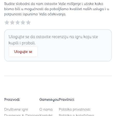
Budite slobodni da nam ostavite Vaše mišljenje i utiske kako
bismo bili u mogućnosti da poboljšamo kvalitet naših usluga i u
potpunosti ispunimo Vaša očekivanja.
Reviews
Ulogujte se da ostavite recenziju na igru koju ste
kupili i probali.
Ulogujte se
Proizvodi
Games4you
Pravilnici
Društvene igre
O nama
Politika privatnosti
Dungeons & Dragons
Kontakt
Politika o kolačićima