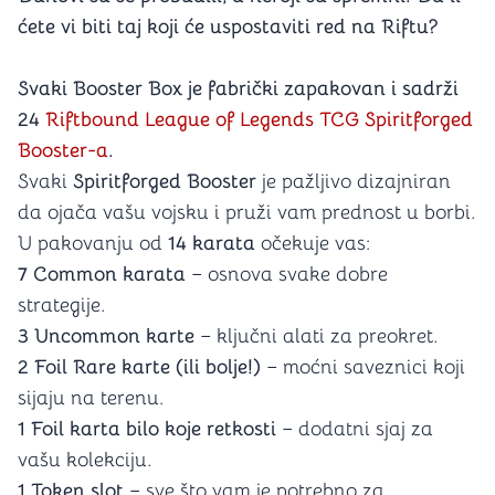
ćete vi biti taj koji će uspostaviti red na Riftu?
Svaki Booster Box je fabrički zapakovan i sadrži
24
Riftbound League of Legends TCG Spiritforged
Booster-a
.
Svaki
Spiritforged Booster
je pažljivo dizajniran
da ojača vašu vojsku i pruži vam prednost u borbi.
U pakovanju od
14 karata
očekuje vas:
7 Common karata
– osnova svake dobre
strategije.
3 Uncommon karte
– ključni alati za preokret.
2 Foil Rare karte (ili bolje!)
– moćni saveznici koji
sijaju na terenu.
1 Foil karta bilo koje retkosti
– dodatni sjaj za
vašu kolekciju.
1 Token slot
– sve što vam je potrebno za