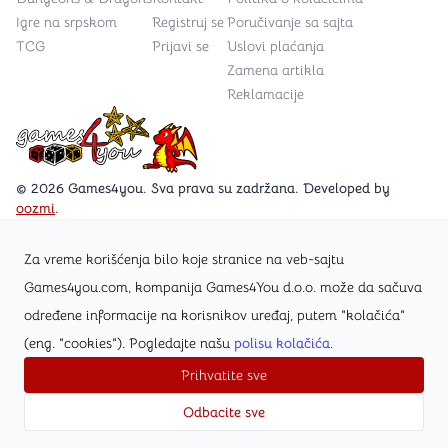
Igre na srpskom
Registruj se
Poručivanje sa sajta
TCG
Prijavi se
Uslovi plaćanja
Zamena artikla
Reklamacije
Games4you logo
© 2026 Games4you. Sva prava su zadržana. Developed by
oozmi
.
Za vreme korišćenja bilo koje stranice na veb-sajtu
Posetite Facebook stranicu /Games4you.rs
Games4you.com, kompanija Games4You d.o.o. može da sačuva
određene informacije na korisnikov uređaj, putem "kolačića"
Zapratite Instagram profil @games4yours
(eng. "cookies"). Pogledajte našu
polisu kolačića
.
Prihvatite sve
Odbacite sve