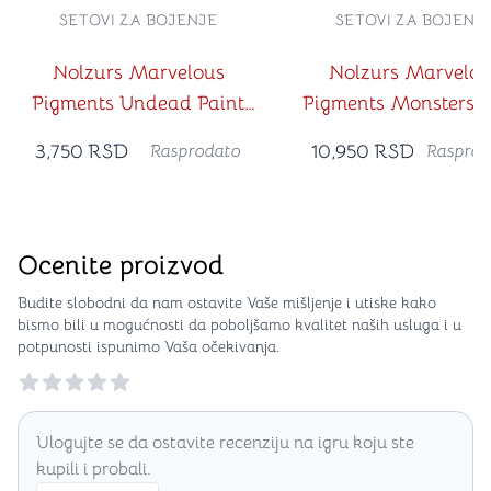
SETOVI ZA BOJENJE
SETOVI ZA BOJENJ
Nolzurs Marvelous
Nolzurs Marvelou
Pigments Undead Paint
Pigments Monsters P
Set
Set
3,750
RSD
10,950
RSD
Rasprodato
Rasprod
Ocenite proizvod
Budite slobodni da nam ostavite Vaše mišljenje i utiske kako
bismo bili u mogućnosti da poboljšamo kvalitet naših usluga i u
potpunosti ispunimo Vaša očekivanja.
Reviews
Ulogujte se da ostavite recenziju na igru koju ste
kupili i probali.