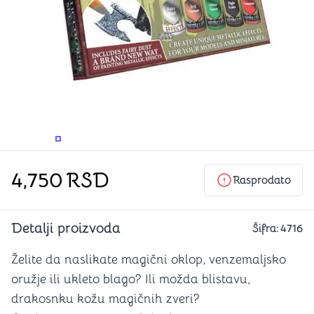
PROMENITE UGAO GLEDANJA
PROMENITE UGAO GLEDANJA
PROMENITE
PROMENITE UGAO GLEDANJA
4,750
RSD
Rasprodato
Detalji proizvoda
Šifra:
4716
Želite da naslikate magični oklop, venzemaljsko
oružje ili ukleto blago? Ili možda blistavu,
drakosnku kožu magičnih zveri?