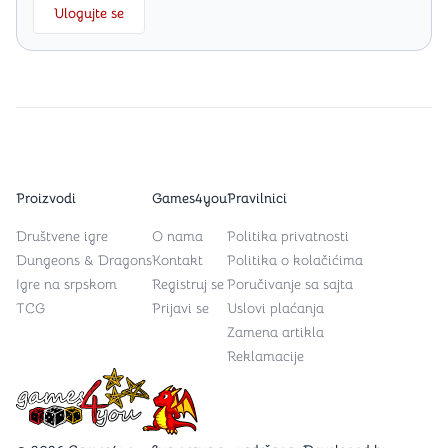
Ulogujte se
Proizvodi
Games4you
Pravilnici
Društvene igre
O nama
Politika privatnosti
Dungeons & Dragons
Kontakt
Politika o kolačićima
Igre na srpskom
Registruj se
Poručivanje sa sajta
TCG
Prijavi se
Uslovi plaćanja
Zamena artikla
Reklamacije
Games4you logo