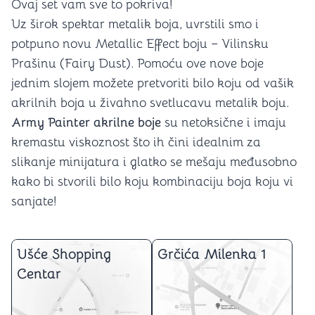
Ovaj set vam sve to pokriva!
Uz širok spektar metalik boja, uvrstili smo i
potpuno novu Metallic Effect boju – Vilinsku
Prašinu (Fairy Dust). Pomoću ove nove boje
jednim slojem možete pretvoriti bilo koju od vašik
akrilnih boja u živahno svetlucavu metalik boju.
Army Painter akrilne boje
su netoksične i imaju
kremastu viskoznost što ih čini idealnim za
slikanje minijatura i glatko se mešaju međusobno
kako bi stvorili bilo koju kombinaciju boja koju vi
sanjate!
Ušće Shopping
Grčića Milenka 1
Centar