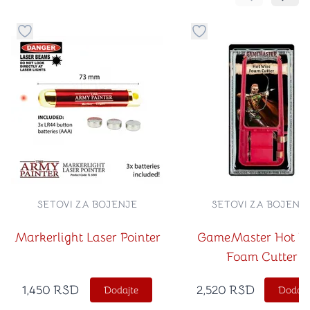
Pomeranje sa
Pomer
Dugme za dodavanje stvari u kategoriju omiljeno
Dugme za dodavanje st
SETOVI ZA BOJENJE
SETOVI ZA BOJENJ
Markerlight Laser Pointer
GameMaster Hot W
Foam Cutter
1,450
RSD
2,520
RSD
Dodajte
Dodajt