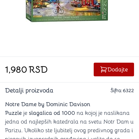
1,980
RSD
Dodajte
Detalji proizvoda
Šifra:
6322
Notre Dame by Dominic Davison
Puzzle
je
slagalica od 1000
na kojoj je naslikana
jedna od najlepših katedrala na svetu Notr Dam u
Parizu. Ukoliko ste ljubitelj ovog predivnog grada i