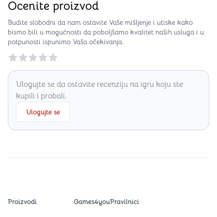
Ocenite proizvod
Budite slobodni da nam ostavite Vaše mišljenje i utiske kako
bismo bili u mogućnosti da poboljšamo kvalitet naših usluga i u
potpunosti ispunimo Vaša očekivanja.
Reviews
Ulogujte se da ostavite recenziju na igru koju ste
kupili i probali.
Ulogujte se
Proizvodi
Games4you
Pravilnici