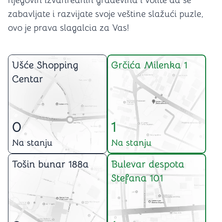
njegovih izvanrednih građevina i volite da se
zabavljate i razvijate svoje veštine slažući puzle,
ovo je prava slagalcia za Vas!
Ušće Shopping
Grčića Milenka 1
Centar
0
1
Na stanju
Na stanju
Tošin bunar 188a
Bulevar despota
Stefana 101