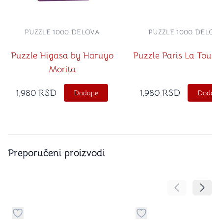
PUZZLE 1000 DELOVA
PUZZLE 1000 DELOV
Puzzle Higasa by Haruyo
Puzzle Paris La Tour E
Morita
1,980
RSD
1,980
RSD
Dodajte
Dodajt
Preporučeni proizvodi
Pomeranje sa
Pomer
Dugme za dodavanje stvari u kategoriju omiljeno
Dugme za dodavanje st