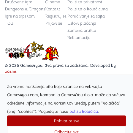
Društvene igre
O nama
Politika privatnosti
Dungeons & Dragons
Kontakt
Politika o kolačićima
Igre na srpskom
Registruj se
Poručivanje sa sajta
TCG
Prijavi se
Uslovi plaćanja
Zamena artikla
Reklamacije
Games4you logo
© 2026 Games4you. Sva prava su zadržana. Developed by
oozmi
.
Za vreme korišćenja bilo koje stranice na veb-sajtu
Posetite Facebook stranicu /Games4you.rs
Games4you.com, kompanija Games4You d.o.o. može da sačuva
određene informacije na korisnikov uređaj, putem "kolačića"
Zapratite Instagram profil @games4yours
(eng. "cookies"). Pogledajte našu
polisu kolačića
.
Prihvatite sve
Odbacite sve