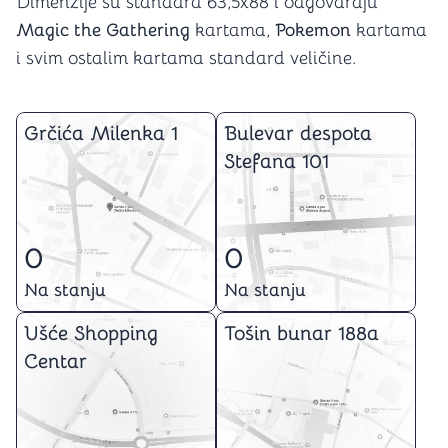
Dimenzije su standard 63,5x88 i odgovaraju
Magic the Gathering
kartama,
Pokemon
kartama
i svim ostalim kartama standard veličine.
Grčića Milenka 1
Bulevar despota
Stefana 101
0
0
Na stanju
Na stanju
Ušće Shopping
Tošin bunar 188a
Centar