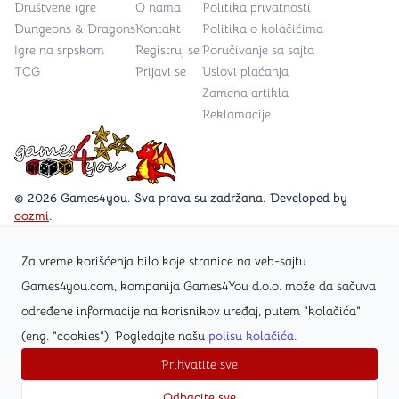
Društvene igre
O nama
Politika privatnosti
Dungeons & Dragons
Kontakt
Politika o kolačićima
Igre na srpskom
Registruj se
Poručivanje sa sajta
TCG
Prijavi se
Uslovi plaćanja
Zamena artikla
Reklamacije
Games4you logo
© 2026 Games4you. Sva prava su zadržana. Developed by
oozmi
.
Za vreme korišćenja bilo koje stranice na veb-sajtu
Posetite Facebook stranicu /Games4you.rs
Games4you.com, kompanija Games4You d.o.o. može da sačuva
određene informacije na korisnikov uređaj, putem "kolačića"
Zapratite Instagram profil @games4yours
(eng. "cookies"). Pogledajte našu
polisu kolačića
.
Prihvatite sve
Odbacite sve