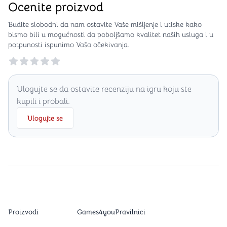
Ocenite proizvod
Budite slobodni da nam ostavite Vaše mišljenje i utiske kako
bismo bili u mogućnosti da poboljšamo kvalitet naših usluga i u
potpunosti ispunimo Vaša očekivanja.
Reviews
Ulogujte se da ostavite recenziju na igru koju ste
kupili i probali.
Ulogujte se
Proizvodi
Games4you
Pravilnici