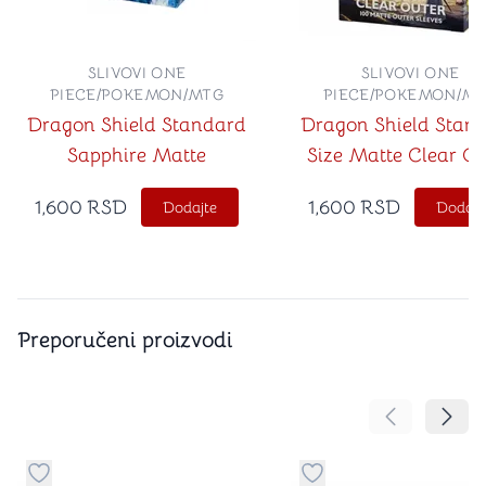
SLIVOVI ONE
SLIVOVI ONE
PIECE/POKEMON/MTG
PIECE/POKEMON/M
Dragon Shield Standard
Dragon Shield Stan
Sapphire Matte
Size Matte Clear Ou
Sleeves 100ct
1,600
RSD
1,600
RSD
Dodajte
Dodajt
Preporučeni proizvodi
Pomeranje sa
Pomer
Dugme za dodavanje stvari u kategoriju omiljeno
Dugme za dodavanje st