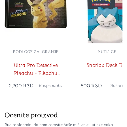
PODLOGE ZA IGRANJE
KUTIJICE
Ultra Pro Detective
Snorlax Deck Bo
Pikachu - Pikachu
Playmat
2,700
RSD
600
RSD
Rasprodato
Rasprod
Ocenite proizvod
Budite slobodni da nam ostavite Vaše mišljenje i utiske kako