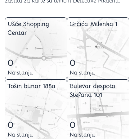
zaštita za karte sa temom Detective Pikachu.
Ušće Shopping
Grčića Milenka 1
Centar
0
0
Na stanju
Na stanju
Tošin bunar 188a
Bulevar despota
Stefana 101
0
0
Na stanju
Na stanju