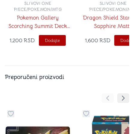
SLIVOVI ONE
SLIVOVI ONE
PIECE/POKEMON/MTG
PIECE/POKEMON/M
Pokemon Gallery
Dragon Shield Stan
Scorching Summit Deck
Sapphire Matte
Protector 65ct
1,200
RSD
1,600
RSD
Dodajte
Dodajt
Preporučeni proizvodi
Pomeranje sa
Pomer
Dugme za dodavanje stvari u kategoriju omiljeno
Dugme za dodavanje st