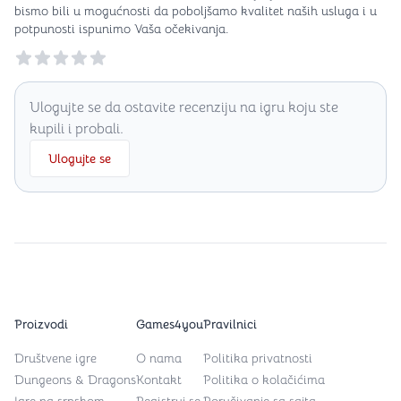
bismo bili u mogućnosti da poboljšamo kvalitet naših usluga i u
potpunosti ispunimo Vaša očekivanja.
Reviews
Ulogujte se da ostavite recenziju na igru koju ste
kupili i probali.
Ulogujte se
Proizvodi
Games4you
Pravilnici
Društvene igre
O nama
Politika privatnosti
Dungeons & Dragons
Kontakt
Politika o kolačićima
Igre na srpskom
Registruj se
Poručivanje sa sajta