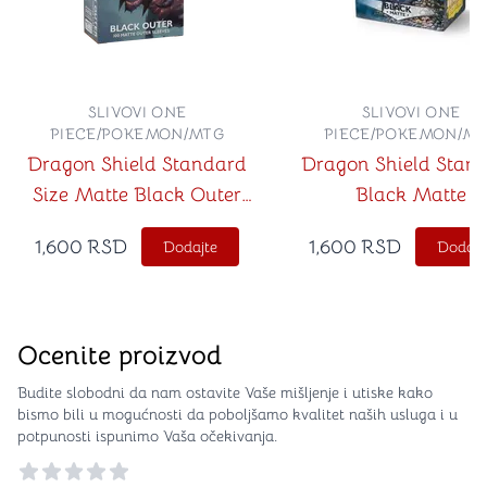
SLIVOVI ONE
SLIVOVI ONE
PIECE/POKEMON/MTG
PIECE/POKEMON/M
Dragon Shield Standard
Dragon Shield Stan
Size Matte Black Outer
Black Matte
Sleeves 100ct
1,600
RSD
1,600
RSD
Dodajte
Dodajt
Ocenite proizvod
Budite slobodni da nam ostavite Vaše mišljenje i utiske kako
bismo bili u mogućnosti da poboljšamo kvalitet naših usluga i u
potpunosti ispunimo Vaša očekivanja.
Reviews