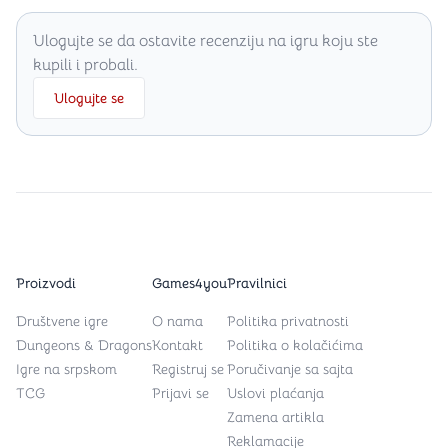
Ulogujte se da ostavite recenziju na igru koju ste
kupili i probali.
Ulogujte se
Proizvodi
Games4you
Pravilnici
Društvene igre
O nama
Politika privatnosti
Dungeons & Dragons
Kontakt
Politika o kolačićima
Igre na srpskom
Registruj se
Poručivanje sa sajta
TCG
Prijavi se
Uslovi plaćanja
Zamena artikla
Reklamacije