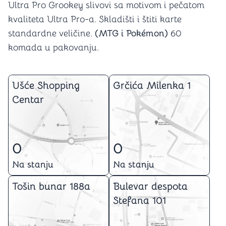
Ultra Pro Grookey slivovi sa motivom i pečatom
kvaliteta Ultra Pro-a. Skladišti i štiti karte
standardne veličine.
(MTG i Pokémon)
60
komada u pakovanju.
Ušće Shopping
Grčića Milenka 1
Centar
0
0
Na stanju
Na stanju
Tošin bunar 188a
Bulevar despota
Stefana 101