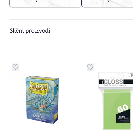
Slični proizvodi
u kategoriju omiljeno
Dugme za dodavanje stvari u kategoriju omiljeno
Dugme za dodavanje 