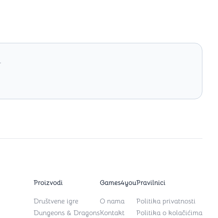
.
Proizvodi
Games4you
Pravilnici
Društvene igre
O nama
Politika privatnosti
Dungeons & Dragons
Kontakt
Politika o kolačićima