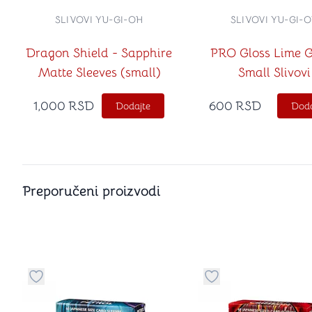
SLIVOVI YU-GI-OH
SLIVOVI YU-GI-
Dragon Shield - Sapphire
PRO Gloss Lime 
Matte Sleeves (small)
Small Slivovi
1,000
RSD
600
RSD
Dodajte
Doda
Preporučeni proizvodi
Dugme za dodavanje stvari u kategoriju omiljeno
Dugme za dodavanje 