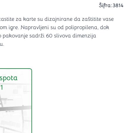
a igranje
Šifra:
3814
 karte
D6 (za Jamb)
stite za karte su dizajnirane da zaštitite vase
kom igre. Napravljeni su od polipropilena, dok
 pakovanje sadrži 60 slivova dimenzija
u.
spota
1