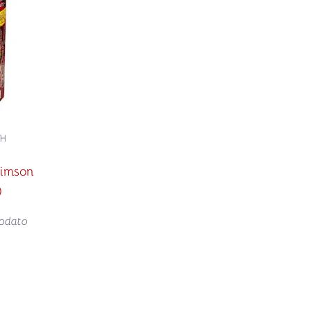
OH
rimson
)
odato