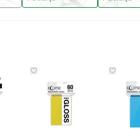
stvari u kategoriju omiljeno
Dugme za dodavanje stvari u kategoriju omilje
Dugme za do