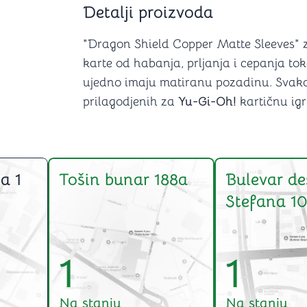
Detalji proizvoda
Šah
Podloge z
Domine
Zaštite za
4 u 1 igre
Kockice 
"Dragon Shield Copper Matte Sleeves" za
Backgammon (Tavla)
Kutijice
karte od habanja, prljanja i cepanja to
ujedno imaju matiranu pozadinu. Svako
prilagodjenih za
Yu-Gi-Oh!
kartičnu igr
nje
Mozgalice
Hanayama
a 1
Tošin bunar 188a
Bulevar de
Kocke
Ostale mozgalice
Stefana 10
Stripovi
1
1
Na stanju
Na stanju