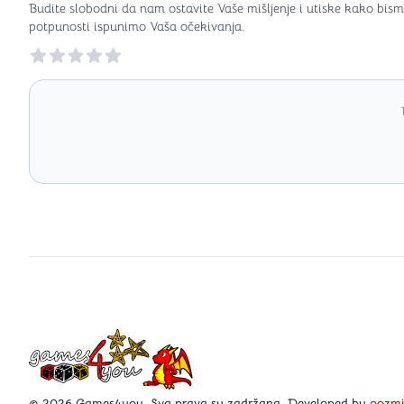
Budite slobodni da nam ostavite Vaše mišljenje i utiske kako bism
potpunosti ispunimo Vaša očekivanja.
Reviews
Games4you logo
© 2026 Games4you. Sva prava su zadržana. Developed by
oozm