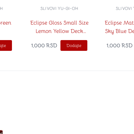
OH
SLIVOVI YU-GI-OH
SLIVOVI
Green
Eclipse Gloss Small Size
Eclipse Mat
Lemon Yellow Deck
Sky Blue De
Protector
1,000
RSD
1,000
RSD
jte
Dodajte
stvari u kategoriju omiljeno