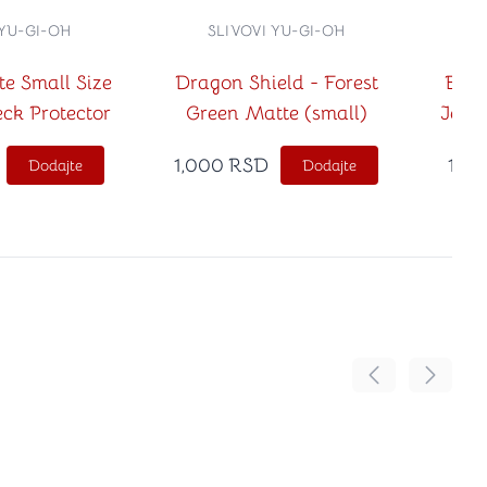
 YU-GI-OH
SLIVOVI YU-GI-OH
te Small Size
Dragon Shield - Forest
Ecli
ck Protector
Green Matte (small)
Jet B
1,000
RSD
1,0
Dodajte
Dodajte
Pomeranje sadr
Pomeran