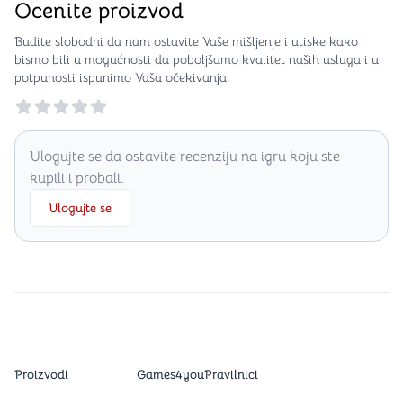
Ocenite proizvod
Budite slobodni da nam ostavite Vaše mišljenje i utiske kako
bismo bili u mogućnosti da poboljšamo kvalitet naših usluga i u
potpunosti ispunimo Vaša očekivanja.
Reviews
Ulogujte se da ostavite recenziju na igru koju ste
kupili i probali.
Ulogujte se
Proizvodi
Games4you
Pravilnici