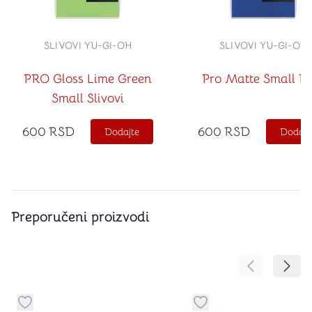
SLIVOVI YU-GI-OH
SLIVOVI YU-GI-OH
PRO Gloss Lime Green
Pro Matte Small B
Small Slivovi
600
RSD
600
RSD
Dodajte
Dodajt
Preporučeni proizvodi
Pomeranje sa
Pomer
Dugme za dodavanje stvari u kategoriju omiljeno
Dugme za dodavanje st