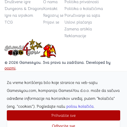
Društvene igre
O nama
Politika privatnosti
Dungeons & Dragons
Kontakt
Politika o kolačićima
Igre na srpskom
Registruj se
Poručivanje sa sajta
TCG
Prijavi se
Uslovi plaćanja
Zamena artikla
Reklamacije
Games4you logo
© 2026 Games4you. Sva prava su zadržana. Developed by
oozmi
.
Za vreme korišćenja bilo koje stranice na veb-sajtu
Posetite Facebook stranicu /Games4you.rs
Games4you.com, kompanija Games4You d.o.o. može da sačuva
određene informacije na korisnikov uređaj, putem "kolačića"
Zapratite Instagram profil @games4yours
(eng. "cookies"). Pogledajte našu
polisu kolačića
.
Prihvatite sve
Odbacite sve