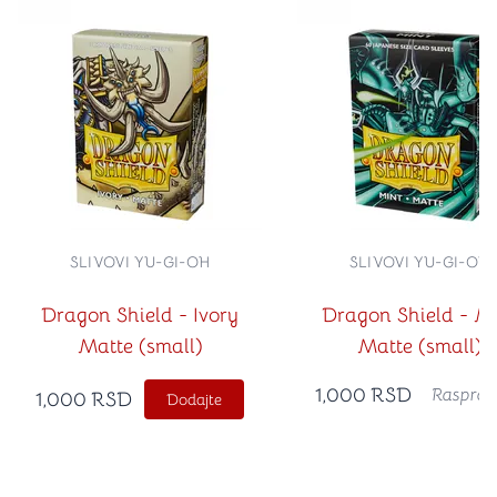
SLIVOVI YU-GI-OH
SLIVOVI YU-GI-OH
Dragon Shield - Ivory
Dragon Shield - M
Matte (small)
Matte (small)
1,000
RSD
Rasprod
1,000
RSD
Dodajte