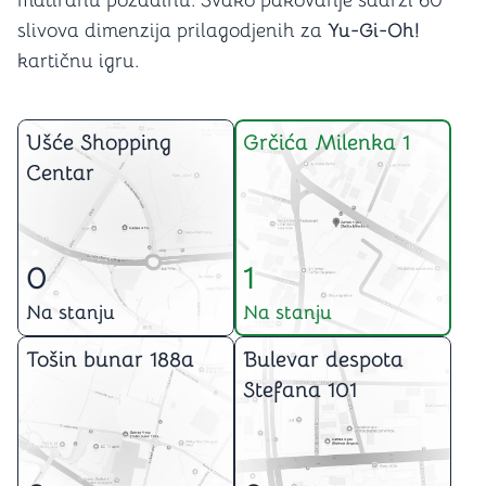
matiranu pozadinu. Svako pakovanje sadrži 60
slivova dimenzija prilagodjenih za
Yu-Gi-Oh!
kartičnu igru.
Ušće Shopping
Grčića Milenka 1
Centar
0
1
Na stanju
Na stanju
Tošin bunar 188a
Bulevar despota
Stefana 101