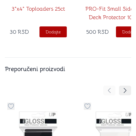
3"x4" Toploaders 25ct
PRO-Fit Small Side
Deck Protector 100
30
RSD
500
RSD
Dodajte
Dodajt
Preporučeni proizvodi
Pomeranje sa
Pomer
Dugme za dodavanje stvari u kategoriju omiljeno
Dugme za dodavanje st