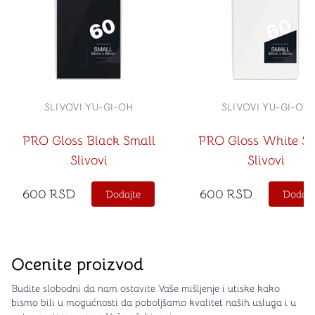
SLIVOVI YU-GI-OH
SLIVOVI YU-GI-OH
PRO Gloss Black Small
PRO Gloss White Sm
Slivovi
Slivovi
600
RSD
600
RSD
Dodajte
Dodajt
Ocenite proizvod
Budite slobodni da nam ostavite Vaše mišljenje i utiske kako
bismo bili u mogućnosti da poboljšamo kvalitet naših usluga i u