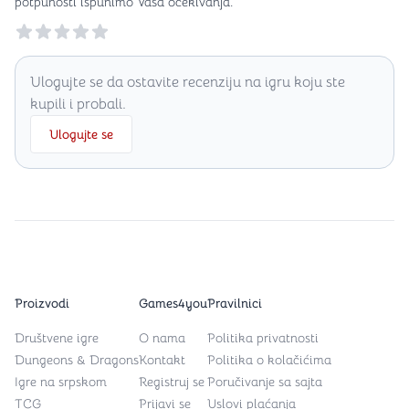
potpunosti ispunimo Vaša očekivanja.
Reviews
Ulogujte se da ostavite recenziju na igru koju ste
kupili i probali.
Ulogujte se
Proizvodi
Games4you
Pravilnici
Društvene igre
O nama
Politika privatnosti
Dungeons & Dragons
Kontakt
Politika o kolačićima
Igre na srpskom
Registruj se
Poručivanje sa sajta
TCG
Prijavi se
Uslovi plaćanja