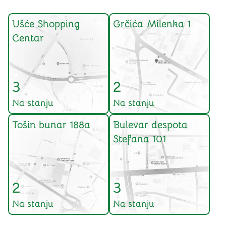
Ušće Shopping
Grčića Milenka 1
Centar
3
2
Na stanju
Na stanju
Tošin bunar 188a
Bulevar despota
Stefana 101
2
3
Na stanju
Na stanju