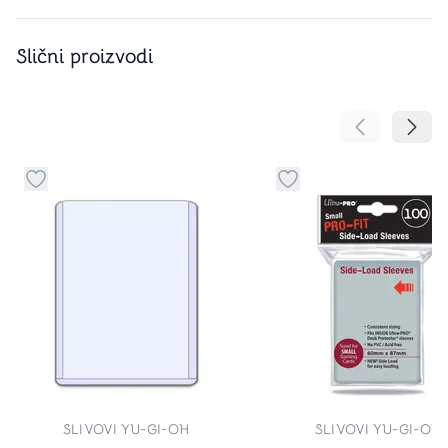
Slični proizvodi
Pomeranje sa
Pomer
Dugme za dodavanje stvari u kategoriju omiljeno
Dugme za dodavanje st
SLIVOVI YU-GI-OH
SLIVOVI YU-GI-OH