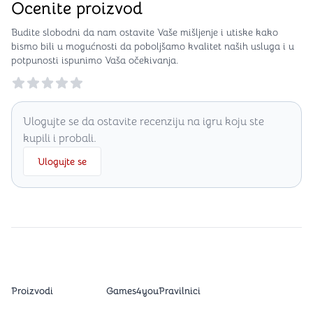
Ocenite proizvod
Budite slobodni da nam ostavite Vaše mišljenje i utiske kako
bismo bili u mogućnosti da poboljšamo kvalitet naših usluga i u
potpunosti ispunimo Vaša očekivanja.
Reviews
Ulogujte se da ostavite recenziju na igru koju ste
kupili i probali.
Ulogujte se
Proizvodi
Games4you
Pravilnici