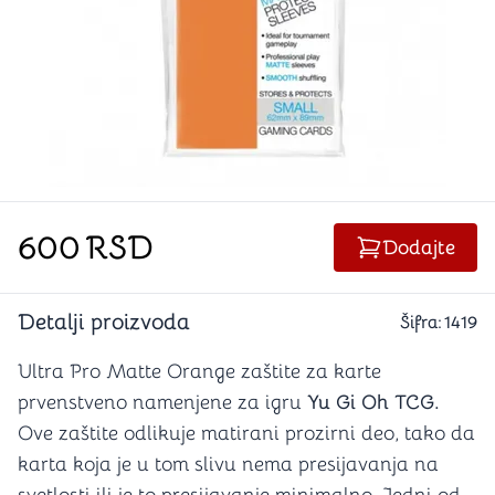
600
RSD
Dodajte
Detalji proizvoda
Šifra:
1419
Ultra Pro Matte Orange zaštite za karte
prvenstveno namenjene za igru
Yu Gi Oh TCG.
Ove zaštite odlikuje matirani prozirni deo, tako da
karta koja je u tom slivu nema presijavanja na