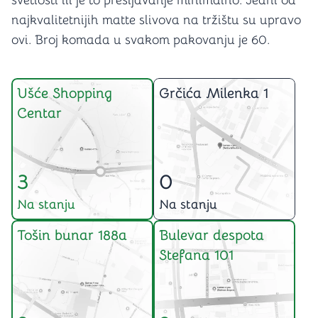
svetlosti ili je to presijavanje minimalno. Jedni od
najkvalitetnijih matte slivova na tržištu su upravo
ovi. Broj komada u svakom pakovanju je 60.
Ušće Shopping
Grčića Milenka 1
Centar
3
0
Na stanju
Na stanju
Tošin bunar 188a
Bulevar despota
Stefana 101