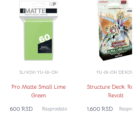
SLIVOVI YU-GI-OH
YU-GI-OH DEKOVI
Pro Matte Small Lime
Structure Deck: Rok
Green
Revolt
600
RSD
1,600
RSD
Rasprodato
Rasprod