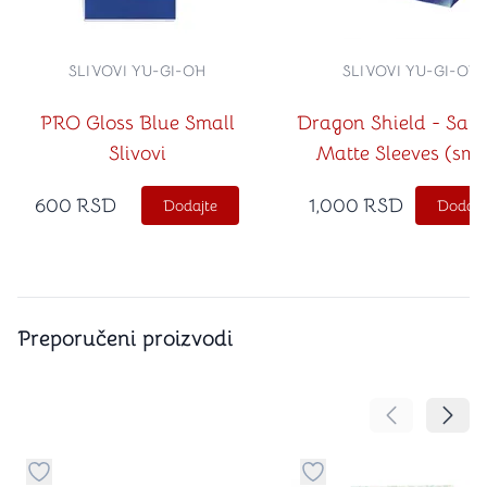
SLIVOVI YU-GI-OH
SLIVOVI YU-GI-OH
PRO Gloss Blue Small
Dragon Shield - Sapp
Slivovi
Matte Sleeves (sma
600
RSD
1,000
RSD
Dodajte
Dodajt
Preporučeni proizvodi
Pomeranje sa
Pomer
Dugme za dodavanje stvari u kategoriju omiljeno
Dugme za dodavanje st