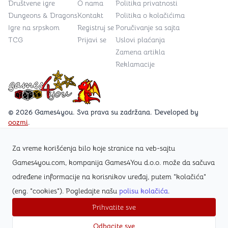
Društvene igre
O nama
Politika privatnosti
Dungeons & Dragons
Kontakt
Politika o kolačićima
Igre na srpskom
Registruj se
Poručivanje sa sajta
TCG
Prijavi se
Uslovi plaćanja
Zamena artikla
Reklamacije
Games4you logo
© 2026 Games4you. Sva prava su zadržana. Developed by
oozmi
.
Za vreme korišćenja bilo koje stranice na veb-sajtu
Posetite Facebook stranicu /Games4you.rs
Games4you.com, kompanija Games4You d.o.o. može da sačuva
određene informacije na korisnikov uređaj, putem "kolačića"
Zapratite Instagram profil @games4yours
(eng. "cookies"). Pogledajte našu
polisu kolačića
.
Prihvatite sve
Odbacite sve