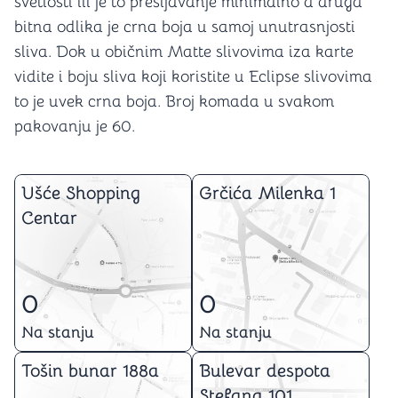
svetlosti ili je to presijavanje minimalno a druga
bitna odlika je crna boja u samoj unutrasnjosti
sliva. Dok u običnim Matte slivovima iza karte
vidite i boju sliva koji koristite u Eclipse slivovima
to je uvek crna boja. Broj komada u svakom
pakovanju je 60.
Ušće Shopping
Grčića Milenka 1
Centar
0
0
Na stanju
Na stanju
Tošin bunar 188a
Bulevar despota
Stefana 101