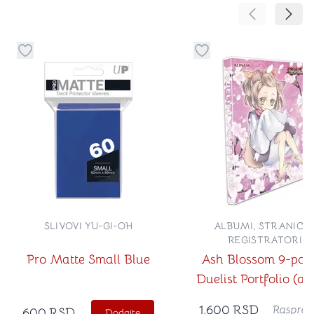
Pomeranje sa
Pomer
Dugme za dodavanje stvari u kategoriju omiljeno
Dugme za dodavanje st
SLIVOVI YU-GI-OH
ALBUMI, STRANICE 
REGISTRATORI
Pro Matte Small Blue
Ash Blossom 9-poc
Duelist Portfolio (a
za karte)
1,600
RSD
Rasprod
600
RSD
Dodajte