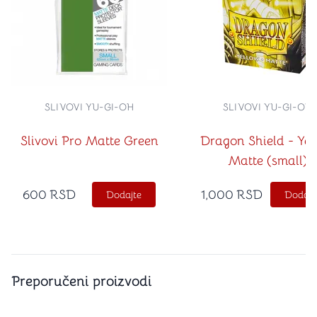
SLIVOVI YU-GI-OH
SLIVOVI YU-GI-OH
Slivovi Pro Matte Green
Dragon Shield - Yel
Matte (small)
600
RSD
1,000
RSD
Dodajte
Dodajt
Preporučeni proizvodi