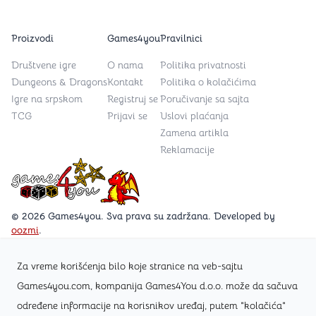
Proizvodi
Games4you
Pravilnici
Društvene igre
O nama
Politika privatnosti
Dungeons & Dragons
Kontakt
Politika o kolačićima
Igre na srpskom
Registruj se
Poručivanje sa sajta
TCG
Prijavi se
Uslovi plaćanja
Zamena artikla
Reklamacije
Games4you logo
© 2026 Games4you. Sva prava su zadržana. Developed by
oozmi
.
Za vreme korišćenja bilo koje stranice na veb-sajtu
Posetite Facebook stranicu /Games4you.rs
Games4you.com, kompanija Games4You d.o.o. može da sačuva
određene informacije na korisnikov uređaj, putem "kolačića"
Zapratite Instagram profil @games4yours