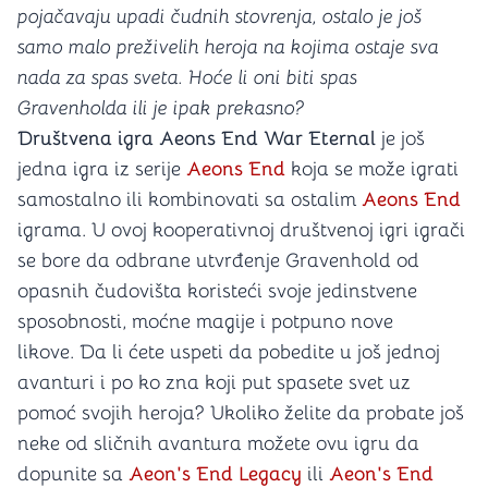
pojačavaju upadi čudnih stovrenja, ostalo je još
samo malo preživelih heroja na kojima ostaje sva
nada za spas sveta. Hoće li oni biti spas
Gravenholda ili je ipak prekasno?
Društvena igra Aeons End War Eternal
je još
jedna igra iz serije
Aeons End
koja se može igrati
samostalno ili kombinovati sa ostalim
Aeons End
igrama. U ovoj kooperativnoj društvenoj igri igrači
se bore da odbrane utvrđenje Gravenhold od
opasnih čudovišta koristeći svoje jedinstvene
sposobnosti, moćne magije i potpuno nove
likove. Da li ćete uspeti da pobedite u još jednoj
avanturi i po ko zna koji put spasete svet uz
pomoć svojih heroja? Ukoliko želite da probate još
neke od sličnih avantura možete ovu igru da
dopunite sa
Aeon's End Legacy
ili
Aeon's End