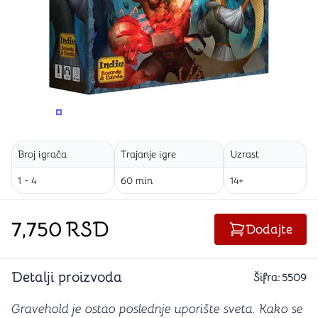
PROMENITE UGAO GLEDANJA
PROMENITE UGAO GLEDANJA
PROMENITE
Broj igrača
Trajanje igre
Uzrast
1 - 4
60 min
14+
7,750
RSD
Dodajte
Detalji proizvoda
Šifra:
5509
Gravehold je ostao poslednje uporište sveta. Kako se