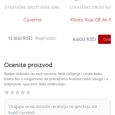
STRATEŠKE DRUŠTVENE IGRE
STRATEŠKE DRUŠTVENE
Caverna
Khora Rise Of An Em
13,500
RSD
Rasprodato
6,600
RSD
Dodajt
Ocenite proizvod
Budite slobodni da nam ostavite Vaše mišljenje i utiske kako
bismo bili u mogućnosti da poboljšamo kvalitet naših usluga i u
potpunosti ispunimo Vaša očekivanja.
Reviews
Ulogujte se da ostavite recenziju na igru koju ste
kupili i probali.