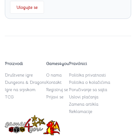
Ulogujte se
Proizvodi
Games4you
Pravilnici
Društvene igre
O nama
Politika privatnosti
Dungeons & Dragons
Kontakt
Politika o kolačićima
Igre na srpskom
Registruj se
Poručivanje sa sajta
TCG
Prijavi se
Uslovi plaćanja
Zamena artikla
Reklamacije
Games4you logo