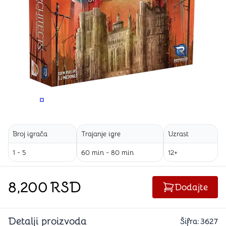
PROMENITE UGAO GLEDANJA
PROMENITE UGAO GLEDANJA
PROMENITE
PROMENITE UGAO GLEDANJA
Broj igrača
Trajanje igre
Uzrast
1 - 5
60 min - 80 min
12+
8,200
RSD
Dodajte
Detalji proizvoda
Šifra:
3627