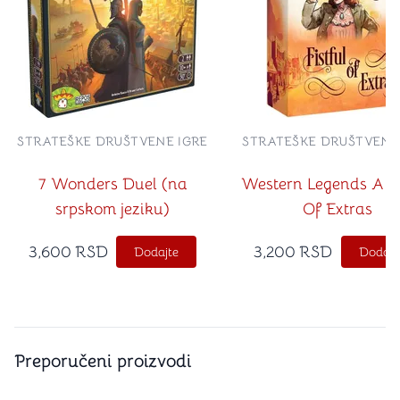
STRATEŠKE DRUŠTVENE IGRE
STRATEŠKE DRUŠTVENE
7 Wonders Duel (na
Western Legends A Fi
srpskom jeziku)
Of Extras
3,600
RSD
3,200
RSD
Dodajte
Dodajt
Preporučeni proizvodi