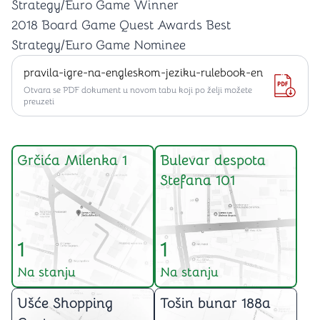
Strategy/Euro Game Winner
2018 Board Game Quest Awards Best
Strategy/Euro Game Nominee
pravila-igre-na-engleskom-jeziku-rulebook-en
Otvara se PDF dokument u novom tabu koji po želji možete
preuzeti
Grčića Milenka 1
Bulevar despota
Stefana 101
1
1
Na stanju
Na stanju
Ušće Shopping
Tošin bunar 188a