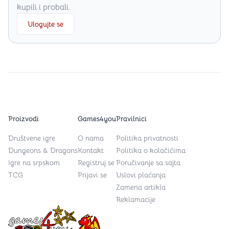
kupili i probali.
Ulogujte se
Proizvodi
Games4you
Pravilnici
Društvene igre
O nama
Politika privatnosti
Dungeons & Dragons
Kontakt
Politika o kolačićima
Igre na srpskom
Registruj se
Poručivanje sa sajta
TCG
Prijavi se
Uslovi plaćanja
Zamena artikla
Reklamacije
Games4you logo