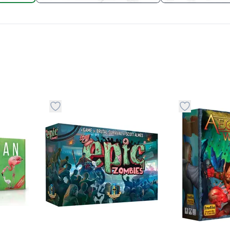
stvari u kategoriju omiljeno
Dugme za dodavanje stvari u kategoriju omilje
Dugme za do