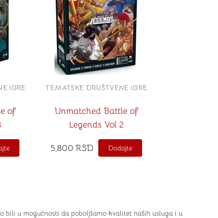
E IGRE
TEMATSKE DRUŠTVENE IGRE
e of
Unmatched Battle of
3
Legends Vol 2
5,800
RSD
jte
Dodajte
o bili u mogućnosti da poboljšamo kvalitet naših usluga i u