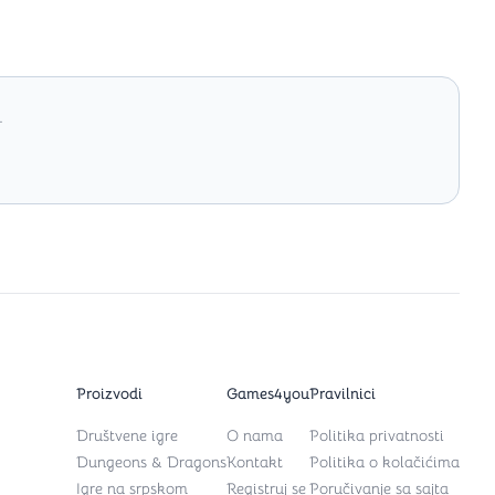
.
Proizvodi
Games4you
Pravilnici
Društvene igre
O nama
Politika privatnosti
Dungeons & Dragons
Kontakt
Politika o kolačićima
Igre na srpskom
Registruj se
Poručivanje sa sajta