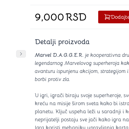
Šah
Podloge z
Domine
Zaštite za
9,000
RSD
4 u 1 igre
Kockice 
Dodajt
Backgammon (Tavla)
Kutijice
Detalji proizvoda
nje
Mozgalice
Marvel D.A.G.G.E.R.
je kooperativna dru
DANJA
DANJA
DANJA
Pomeranje sadržaja slajdera u desno
legendarnog Marvelovog superheroja kako 
Hanayama
avanturu ispunjenu akcijom, strategijom 
Kocke
borbi protiv zla.
Ostale mozgalice
Stripovi
U igri, igrači biraju svoje superheroje,
kreću na misije širom sveta kako bi istraži
planetu. Ključ uspeha leži u saradnji i 
neprijatelji postaju sve jači kako igra n
Igra koristi mehaniku upravljanja kart