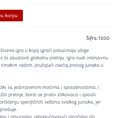
a igranje
 karte
D6 (za Jamb)
e
u korpu
Šifra:
7200
štvena igra u kojoj igrači preuzimaju uloge
bi zaustavili globalnu pretnju. Igra nudi intenzivnu
i timskim radom, pružajući osećaj pravog junaka u
 svaki sa jedinstvenim moćima i sposobnostima, i
li pretnje, borili se protiv zlikovaca i spasili
korišćenju specifičnih veština svakog junaka, jer
apreduje.
ama i resursima, omogućavajući igračima da