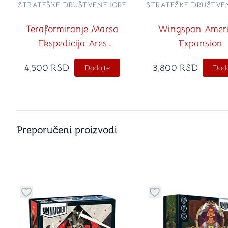
STRATEŠKE DRUŠTVENE IGRE
STRATEŠKE DRUŠTVEN
Teraformiranje Marsa
Wingspan Amer
Ekspedicija Ares
Expansion
(Terraforming Mars Ares
4,500
RSD
3,800
RSD
Dodajte
Doda
Expedition na srpskom
jeziku)
Preporučeni proizvodi
Dugme za dodavanje stvari u kategoriju omiljeno
Dugme za dodavanje 