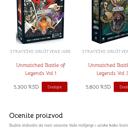
STRATEŠKE DRUŠTVENE IGRE
STRATEŠKE DRUŠTVEN
Unmatched Battle of
Unmatched Battl
Legends Vol 1
Legends Vol 
5,300
RSD
5,800
RSD
Dodajte
Doda
Ocenite proizvod
Budite slobodni da nam ostavite Vaše mišljenje i utiske kako bism