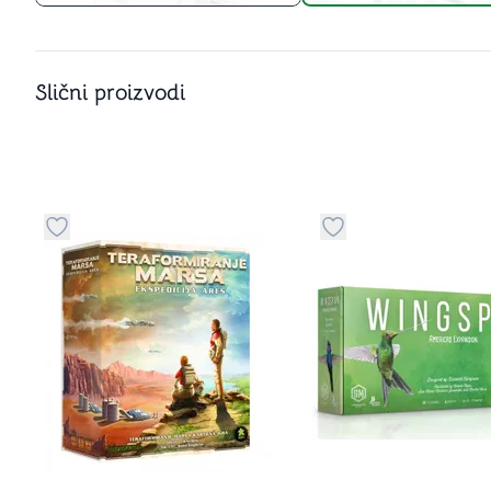
Slični proizvodi
u kategoriju omiljeno
Dugme za dodavanje stvari u kategoriju omiljeno
Dugme za dodavanje 