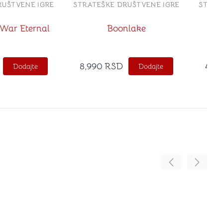
RUŠTVENE IGRE
STRATEŠKE DRUŠTVENE IGRE
STRAT
War Eternal
Boonlake
7
8,990
RSD
4,2
Dodajte
Dodajte
Pomeranje sadr
Pomeran
no