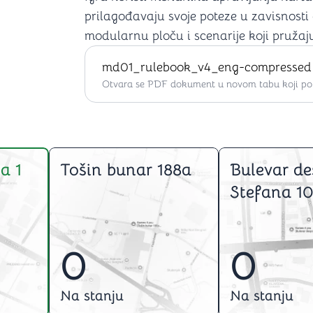
prilagođavaju svoje poteze u zavisnosti
modularnu ploču i scenarije koji pružaju
md01_rulebook_v4_eng-compressed
Otvara se PDF dokument u novom tabu koji po ž
a 1
Tošin bunar 188a
Bulevar de
Stefana 10
0
0
Na stanju
Na stanju