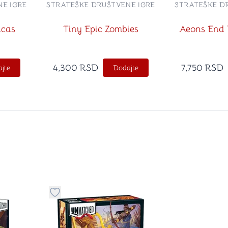
E IGRE
STRATEŠKE DRUŠTVENE IGRE
STRATEŠKE D
icas
Tiny Epic Zombies
Aeons End 
4,300
RSD
7,750
RSD
jte
Dodajte
stvari u kategoriju omiljeno
Dugme za dodavanje stvari u kategoriju omilje