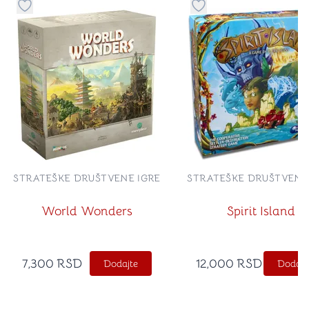
Dugme za dodavanje stvari u kategoriju omiljeno
Dugme za dodavanje st
STRATEŠKE DRUŠTVENE IGRE
STRATEŠKE DRUŠTVENE
World Wonders
Spirit Island
7,300
RSD
12,000
RSD
Dodajte
Dodajt