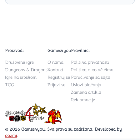
Proizvodi
Games4you
Pravilnici
Društvene igre
O nama
Politika privatnosti
Dungeons & Dragons
Kontakt
Politika o kolačićima
Igre na srpskom
Registruj se
Poručivanje sa sajta
TCG
Prijavi se
Uslovi plaćanja
Zamena artikla
Reklamacije
Games4you logo
© 2026 Games4you. Sva prava su zadržana. Developed by
oozmi
.