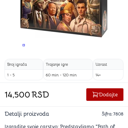
PROMENITE UGAO GLEDANJA
PROMENITE UGAO GLEDANJA
PROMENITE
PROMENITE UGAO GLEDANJA
Broj igrača
Trajanje igre
Uzrast
1 - 5
60 min - 120 min
14+
14,500
RSD
Dodajte
Detalji proizvoda
Šifra:
7808
Izgradite svoje carstvo: Predstavljamo "Path of