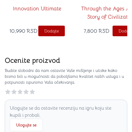
Innovation Ultimate
Through the Ages A
Story of Civilizati
10,990
RSD
7,800
RSD
Dodajte
Dodajt
Ocenite proizvod
Budite slobodni da nam ostavite Vaše mišljenje i utiske kako
bismo bili u mogućnosti da poboljšamo kvalitet naših usluga i u
potpunosti ispunimo Vaša očekivanja.
Reviews
Ulogujte se da ostavite recenziju na igru koju ste
kupili i probali.
Ulogujte se