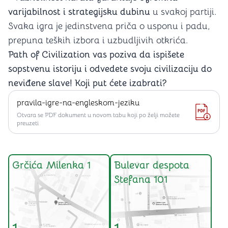
varijabilnost i strategijsku dubinu
u svakoj partiji.
Svaka igra je jedinstvena priča o usponu i padu,
prepuna teških izbora i uzbudljivih otkrića.
Path of Civilization vas poziva da ispišete
sopstvenu istoriju i odvedete svoju civilizaciju do
neviđene slave! Koji put ćete izabrati?
pravila-igre-na-engleskom-jeziku
Otvara se PDF dokument u novom tabu koji po želji možete
preuzeti
Grčića Milenka 1
Bulevar despota
Stefana 101