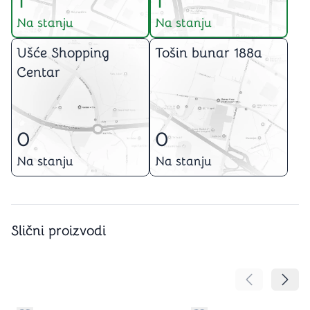
1
1
Na stanju
Na stanju
Ušće Shopping
Tošin bunar 188a
Centar
0
0
Na stanju
Na stanju
Slični proizvodi
Pomeranje sa
Pomer