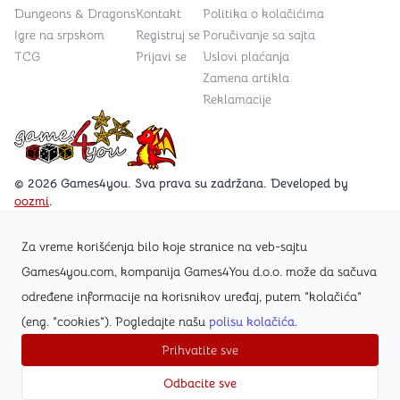
Dungeons & Dragons
Kontakt
Politika o kolačićima
Igre na srpskom
Registruj se
Poručivanje sa sajta
TCG
Prijavi se
Uslovi plaćanja
Zamena artikla
Reklamacije
Games4you logo
© 2026 Games4you. Sva prava su zadržana. Developed by
oozmi
.
Za vreme korišćenja bilo koje stranice na veb-sajtu
Posetite Facebook stranicu /Games4you.rs
Games4you.com, kompanija Games4You d.o.o. može da sačuva
određene informacije na korisnikov uređaj, putem "kolačića"
Zapratite Instagram profil @games4yours
(eng. "cookies"). Pogledajte našu
polisu kolačića
.
Prihvatite sve
Odbacite sve