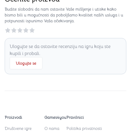
Budite slobodni da nam ostavite Vaše mišljenje i utiske kako
bismo bili u mogućnosti da poboljšamo kvalitet naših usluga i u
potpunosti ispunimo Vaša očekivanja.
Reviews
Ulogujte se da ostavite recenziju na igru koju ste
kupili i probali.
Ulogujte se
Proizvodi
Games4you
Pravilnici
Društvene igre
O nama
Politika privatnosti