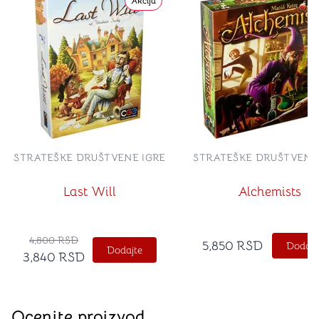
Akcija
STRATEŠKE DRUŠTVENE IGRE
STRATEŠKE DRUŠTVENE
Last Will
Alchemists
4,800
RSD
5,850
RSD
Dodajt
Dodajte
3,840
RSD
Ocenite proizvod