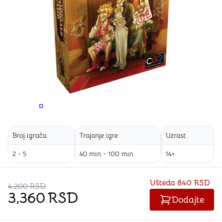
PROMENITE UGAO GLEDANJA
PROMENITE UGAO GLEDANJA
PROMENITE
Broj igrača
Trajanje igre
Uzrast
2 - 5
40 min - 100 min
14+
Ušteda
840 RSD
4,200
RSD
3,360
RSD
Dodajte