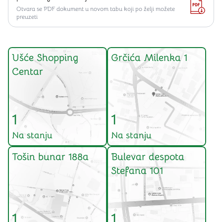
Otvara se PDF dokument u novom tabu koji po želji možete
preuzeti
Ušće Shopping
Grčića Milenka 1
Centar
1
1
Na stanju
Na stanju
Tošin bunar 188a
Bulevar despota
Stefana 101
1
1