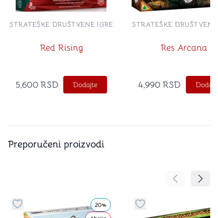
STRATEŠKE DRUŠTVENE IGRE
STRATEŠKE DRUŠTVENE
Red Rising
Res Arcana
5,600
RSD
4,990
RSD
Dodajte
Dodajt
Preporučeni proizvodi
Pomeranje sa
Pomer
20%
Dugme za dodavanje stvari u kategoriju omiljeno
Dugme za dodavanje st