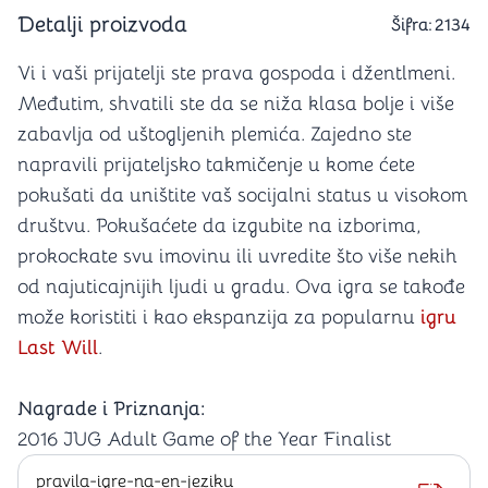
Detalji proizvoda
Šifra:
2134
Vi i vaši prijatelji ste prava gospoda i džentlmeni.
Međutim, shvatili ste da se niža klasa bolje i više
zabavlja od uštogljenih plemića. Zajedno ste
napravili prijateljsko takmičenje u kome ćete
pokušati da uništite vaš socijalni status u visokom
društvu. Pokušaćete da izgubite na izborima,
prokockate svu imovinu ili uvredite što više nekih
od najuticajnijih ljudi u gradu. Ova igra se takođe
može koristiti i kao ekspanzija za popularnu
igru
Last Will
.
Nagrade i Priznanja:
2016 JUG Adult Game of the Year Finalist
pravila-igre-na-en-jeziku