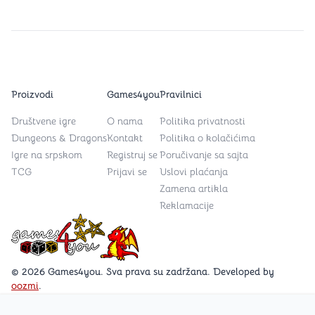
Proizvodi
Games4you
Pravilnici
Društvene igre
O nama
Politika privatnosti
Dungeons & Dragons
Kontakt
Politika o kolačićima
Igre na srpskom
Registruj se
Poručivanje sa sajta
TCG
Prijavi se
Uslovi plaćanja
Zamena artikla
Reklamacije
Games4you logo
© 2026 Games4you. Sva prava su zadržana. Developed by
oozmi
.