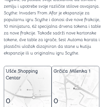
zemlju i upotrebe svoje različite stilove osvajanja.
Scythe: Invaders From Afar je ekspanzije za
popularnu igru Scythe i donosi dve nove frakcije,
10 minijatura, 62 specijalna drvena tokena i table
za nove frakcije. Takođe sadrži nove kartonske
tokene, dve table za igrače, šest Automa karata i
plastični uložak dizajniran da stane u kutiju
ekspanzije ili u originalnu igru Scythe.
Ušće Shopping
Grčića Milenka 1
Centar
0
0