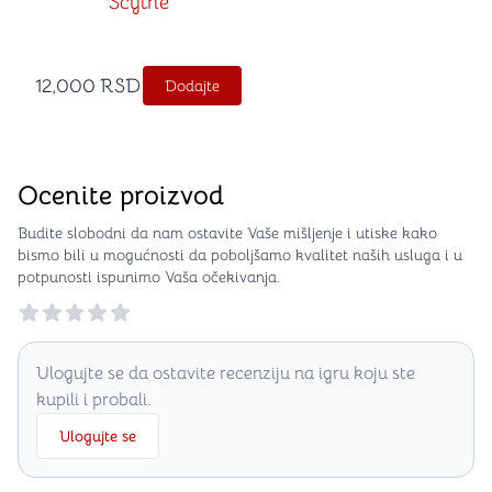
Scythe
12,000
RSD
Dodajte
Ocenite proizvod
Budite slobodni da nam ostavite Vaše mišljenje i utiske kako
bismo bili u mogućnosti da poboljšamo kvalitet naših usluga i u
potpunosti ispunimo Vaša očekivanja.
Reviews
Ulogujte se da ostavite recenziju na igru koju ste
kupili i probali.
Ulogujte se