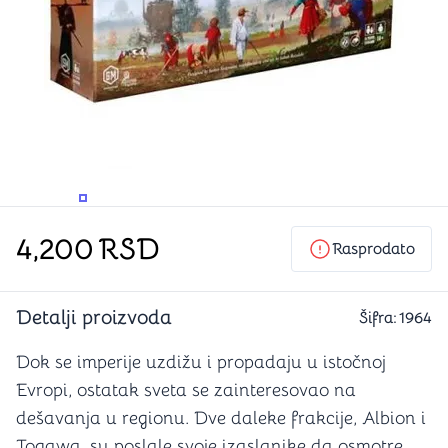
PROMENITE UGAO GLEDANJA
PROMENITE UGAO GLEDANJA
PROMENITE
4,200
RSD
Rasprodato
Detalji proizvoda
Šifra:
1964
Dok se imperije uzdižu i propadaju u istočnoj
Evropi, ostatak sveta se zainteresovao na
dešavanja u regionu. Dve daleke frakcije, Albion i
Togawa, su poslale svoje izaslanike da osmotre