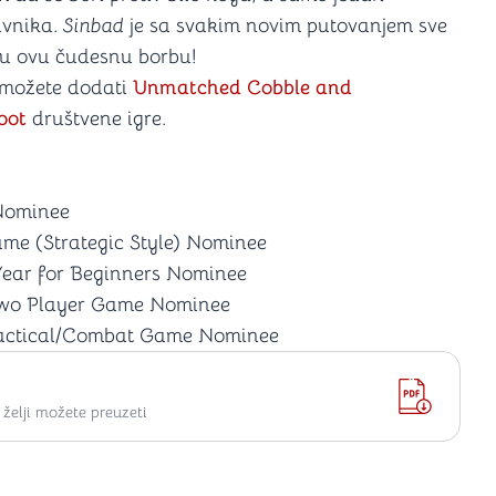
ivnika.
Sinbad
je sa svakim novim putovanjem sve
e u ovu čudesnu borbu!
i možete dodati
Unmatched Cobble and
oot
društvene igre.
Nominee
e (Strategic Style) Nominee
ear for Beginners Nominee
Two Player Game Nominee
actical/Combat Game Nominee
elji možete preuzeti