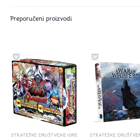
Preporučeni proizvodi
Dugme za dodavanje stvari u kategoriju omiljeno
Dugme za dodavanje 
STRATEŠKE DRUŠTVENE IGRE
STRATEŠKE DRUŠTVEN