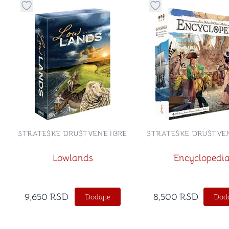
Dugme za dodavanje stvari u kategoriju omiljeno
Dugme za dodavanje 
STRATEŠKE DRUŠTVENE IGRE
STRATEŠKE DRUŠTVEN
Lowlands
Encyclopedi
9,650
RSD
8,500
RSD
Dodajte
Doda