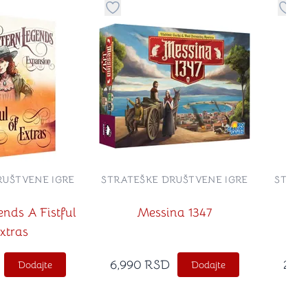
no
davanje stvari u kategoriju omiljeno
Dugme za dodavanje stvari u kategoriju
Dugm
RUŠTVENE IGRE
STRATEŠKE DRUŠTVENE IGRE
STRAT
nds A Fistful
Messina 1347
xtras
6,990
RSD
2,65
Dodajte
Dodajte