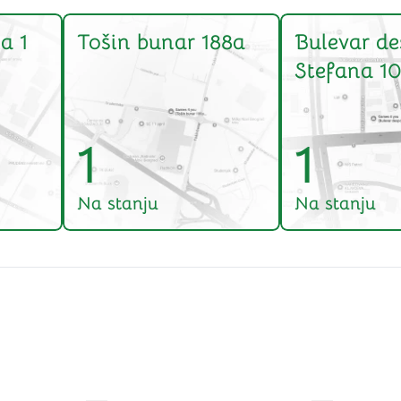
a 1
Tošin bunar 188a
Bulevar de
Stefana 10
1
1
Na stanju
Na stanju