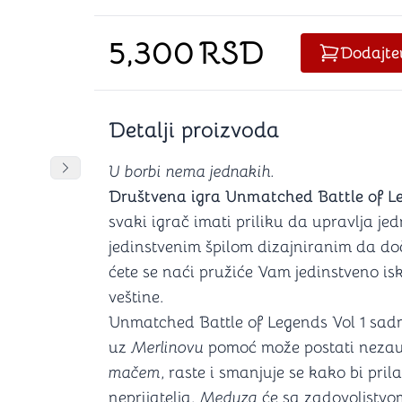
Šah
Podloge z
Domine
Zaštite za
5,300
RSD
4 u 1 igre
Kockice 
Dodajte
Backgammon (Tavla)
Kutijice
Detalji proizvoda
nje
Mozgalice
U borbi nema jednakih.
DANJA
DANJA
Pomeranje sadržaja slajdera u desno
Društvena igra Unmatched Battle of L
Hanayama
svaki igrač imati priliku da upravlja je
Kocke
jedinstvenim špilom dizajniranim da doč
Ostale mozgalice
Stripovi
ćete se naći pružiće Vam jedinstveno is
veštine.
Unmatched Battle of Legends Vol 1 sadrž
uz
Merlinovu
pomoć može postati nezaus
mačem
, raste i smanjuje se kako bi pri
neprijatelja.
Meduza
će sa zadovoljstvo