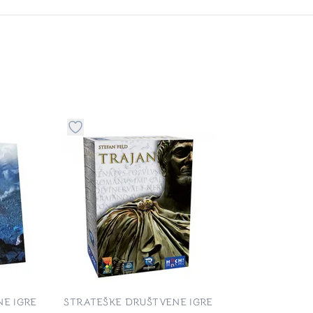
stvari u kategoriju omiljeno
Dugme za dodavanje stvari u kategoriju omilje
E IGRE
STRATEŠKE DRUŠTVENE IGRE