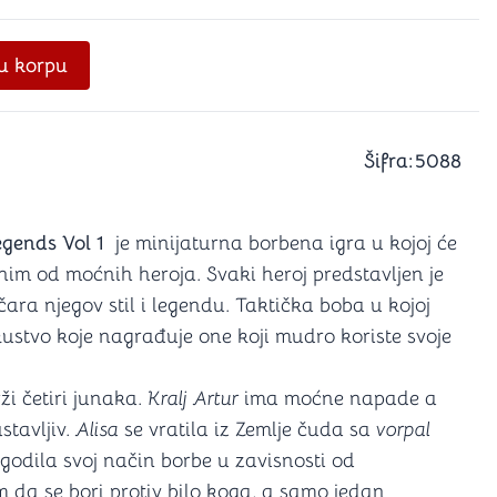
a igranje
 karte
D6 (za Jamb)
u korpu
Šifra:
5088
egends Vol 1
je minijaturna borbena igra u kojoj će
dnim od moćnih heroja. Svaki heroj predstavljen je
ara njegov stil i legendu. Taktička boba u kojoj
kustvo koje nagrađuje one koji mudro koriste svoje
i četiri junaka.
Kralj Artur
ima moćne napade a
tavljiv.
Alisa
se vratila iz Zemlje čuda sa
vorpal
lagodila svoj način borbe u zavisnosti od
m da se bori protiv bilo koga, a samo jedan