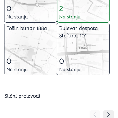
0
2
Na stanju
Na stanju
Tošin bunar 188a
Bulevar despota
Stefana 101
0
0
Na stanju
Na stanju
Slični proizvodi
Pomeranje sa
Pomer