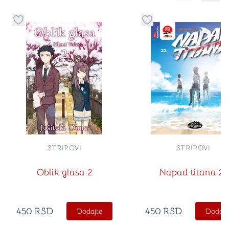
Dugme za dodavanje stvari u kategoriju omiljeno
Dugme za dodavanje st
STRIPOVI
STRIPOVI
Oblik glasa 2
Napad titana 22
450
RSD
450
RSD
Dodajte
Dodajt