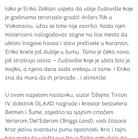
Iako je Erika Zaklan uspela da ubije čudovište koje
je godinama terorisalo gradić Arčers Pik u
Viskonsinu, užas se time nije završio. Kada njen
misteriozni nalogodavac stigne na lice mesta da
ukloni tragove haosa i stavi preživele u karantin,
Erika kreće još dublje u šumu. Tamo je čeka nova,
još strašnija istina — čudovište koje je ubila bilo je
majka, a njena deca sada vrebaju iz tame. I Erika
zna da mora da ih pronađe... i eliminiše.
U ovom napetom nastavku, autor Džejms Tinion
IV, dobitnik GLAAD nagrade i kreator bestselera
Betmen
i
Šume
, zajedno sa sjajnim crtačem
Verterom Del’Ederom (
Briggs Land
), vodi čitaoce
kroz jezivu avanturu punu opasnosti, krvi i tajni