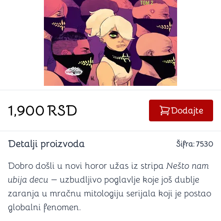
1,900
RSD
Dodajte
Detalji proizvoda
Šifra:
7530
Dobro došli u novi horor užas iz stripa
Nešto nam
ubija decu
— uzbudljivo poglavlje koje još dublje
zaranja u mračnu mitologiju serijala koji je postao
globalni fenomen.