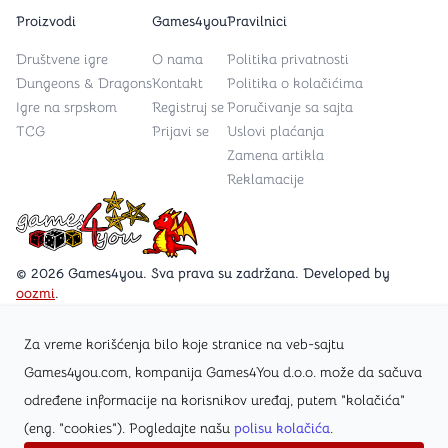
Proizvodi
Games4you
Pravilnici
Društvene igre
O nama
Politika privatnosti
Dungeons & Dragons
Kontakt
Politika o kolačićima
Igre na srpskom
Registruj se
Poručivanje sa sajta
TCG
Prijavi se
Uslovi plaćanja
Zamena artikla
Reklamacije
Games4you logo
© 2026 Games4you. Sva prava su zadržana. Developed by
oozmi
.
Za vreme korišćenja bilo koje stranice na veb-sajtu
Posetite Facebook stranicu /Games4you.rs
Games4you.com, kompanija Games4You d.o.o. može da sačuva
određene informacije na korisnikov uređaj, putem "kolačića"
Zapratite Instagram profil @games4yours
(eng. "cookies"). Pogledajte našu
polisu kolačića
.