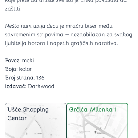
koje prete da unište sve što je Erika pokušala da
zaštiti.
Nešto nam ubija decu
je mračni biser među
savremenim stripovima — nezaobilazan za svakog
ljubitelja horora i napetih grafičkih narativa.
Povez:
meki
Boja:
kolor
Broj strana:
136
Izdavač:
Darkwood
Ušće Shopping
Grčića Milenka 1
Centar