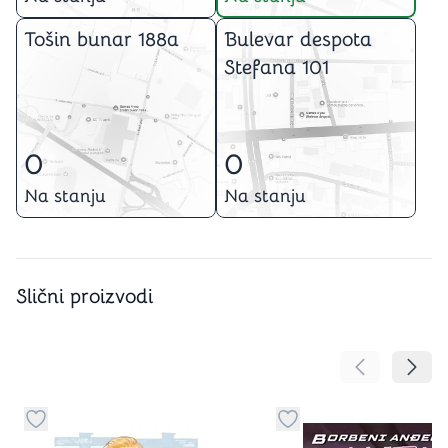
Tošin bunar 188a
Bulevar despota
Stefana 101
0
0
Na stanju
Na stanju
Slični proizvodi
Pomeranje sa
Pomer
Dugme za dodavanje stvari u kategoriju omiljeno
Dugme za dodavanje st