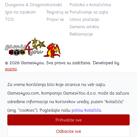
Dungeons & Dragons
Kontakt
Politika o kolačićima
Igre na srpskom
Registruj se
Poručivanje sa sajta
TCG
Prijavi se
Uslovi plaćanja
Zamena artikla
Reklamacije
Games4you logo
© 2026 Games4you. Sva prava su zadržana. Developed by
oozmi
.
Za vreme korišćenja bilo koje stranice na veb-sajtu
Posetite Facebook stranicu /Games4you.rs
Games4you.com, kompanija Games4You d.o.o. može da sačuva
određene informacije na korisnikov uređaj, putem "kolačića"
Zapratite Instagram profil @games4yours
(eng. "cookies"). Pogledajte našu
polisu kolačića
.
Prihvatite sve
Odbacite sve