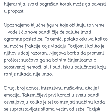
hijerarhija, svaki pogrešan korak može ga odvesti
u propast.
Upoznajemo ključne figure koje oblikuju to vreme
– vođe i članove bandi čije će odluke imati
ogromne posledice. Takemiči polako otkriva koliko
su moćne frakcije koje vladaju Tokijom i koliko je
njihov uticaj razoran. Njegova borba da promeni
prošlost suočava ga sa bolnim činjenicama o
sopstvenoj nemoći, ali i budi iskru odlučnosti koju
ranije nikada nije imao.
Drugi broj donosi intenzivnu mešavinu akcije i
emocija. Takemičijevi prvi koraci u svetu bandi
osvetljavaju koliko je teško menjati sudbinu kada
se suprotstavljate silama većim od sebe.
Tokijski