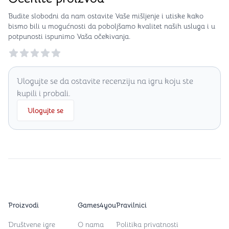
Budite slobodni da nam ostavite Vaše mišljenje i utiske kako
bismo bili u mogućnosti da poboljšamo kvalitet naših usluga i u
potpunosti ispunimo Vaša očekivanja.
Reviews
Ulogujte se da ostavite recenziju na igru koju ste
kupili i probali.
Ulogujte se
Proizvodi
Games4you
Pravilnici
Društvene igre
O nama
Politika privatnosti