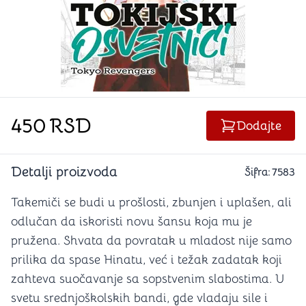
450
RSD
Dodajte
Detalji proizvoda
Šifra:
7583
Takemiči se budi u prošlosti, zbunjen i uplašen, ali
odlučan da iskoristi novu šansu koja mu je
pružena. Shvata da povratak u mladost nije samo
prilika da spase Hinatu, već i težak zadatak koji
zahteva suočavanje sa sopstvenim slabostima. U
svetu srednjoškolskih bandi, gde vladaju sile i