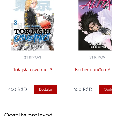
STRIPOVI
STRIPOVI
Tokijski osvetnici 3
Borbeni anđeo Alit
450
RSD
450
RSD
Dodajte
Dodajt
Ocenite proizvod