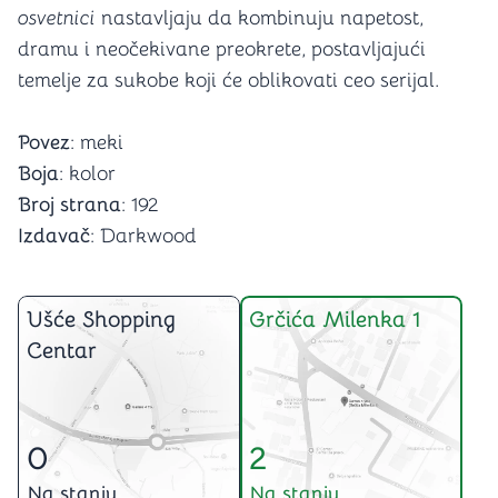
osvetnici
nastavljaju da kombinuju napetost,
dramu i neočekivane preokrete, postavljajući
temelje za sukobe koji će oblikovati ceo serijal.
Povez
: meki
Boja
: kolor
Broj strana
: 192
Izdavač
: Darkwood
Ušće Shopping
Grčića Milenka 1
Centar
0
2
Na stanju
Na stanju