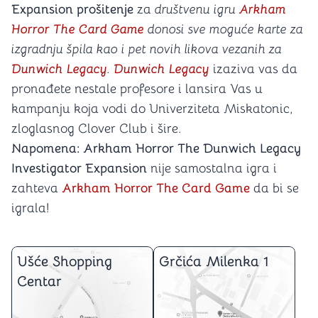
Expansion prošitenje
za
društvenu igru
Arkham
Horror The Card Game
donosi sve moguće karte za
izgradnju špila kao i pet novih likova vezanih za
Dunwich Legacy
.
Dunwich Legacy
izaziva vas da
pronađete nestale profesore i lansira Vas u
kampanju koja vodi do Univerziteta Miskatonic,
zloglasnog Clover Club i šire.
Napomena: Arkham Horror The Dunwich Legacy
Investigator Expansion
nije samostalna igra i
zahteva
Arkham Horror The Card Game
da bi se
igrala!
Ušće Shopping
Grčića Milenka 1
Centar