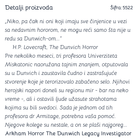
Detalji proizvoda
Šifra:
5522
„Niko, pa čak ni oni koji imaju sve činjenice u vezi
sa nedavnim hororom, ne mogu reći samo šta nije u
redu sa Dunwich-om...“
H.P. Lovecraft, The Dunvich Horror
Pre nekoliko meseci, tri profesora Univerziteta
Miskatonic naoružana tajnim znanjem, otputovala
su u Dunvich i zaustavila čudno i zastrašujuće
stvorenje koje je terorizovalo zabačeno selo. Njihovi
herojski napori doneli su regionu mir - bar na neko
vreme -, ali i ostavili ljude užasute strahotama
kojima su bili svedoci. Sada je jednom od tih
profesora dr Armitage, potrebna vaša pomoć.
Njegove kolege su nestale, a on se plaši najgoreg...
Arkham Horror The Dunwich Legacy Investigator