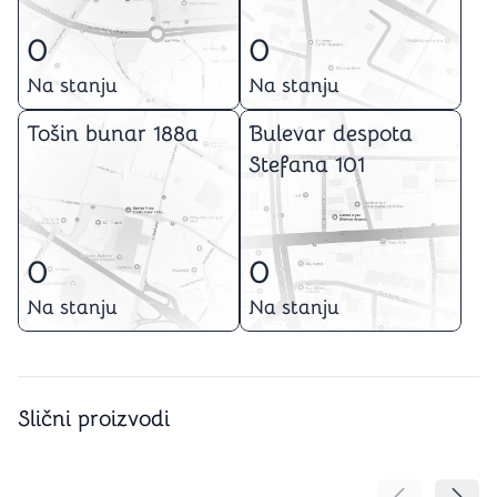
0
0
Na stanju
Na stanju
Tošin bunar 188a
Bulevar despota
Stefana 101
0
0
Na stanju
Na stanju
Slični proizvodi