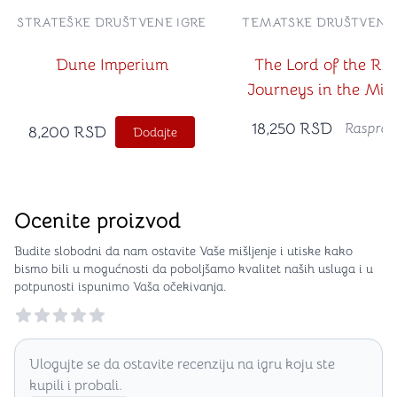
STRATEŠKE DRUŠTVENE IGRE
TEMATSKE DRUŠTVENE 
Dune Imperium
The Lord of the Rin
Journeys in the Mid
Earth
18,250
RSD
Rasprod
8,200
RSD
Dodajte
Ocenite proizvod
Budite slobodni da nam ostavite Vaše mišljenje i utiske kako
bismo bili u mogućnosti da poboljšamo kvalitet naših usluga i u
potpunosti ispunimo Vaša očekivanja.
Reviews
Ulogujte se da ostavite recenziju na igru koju ste
kupili i probali.