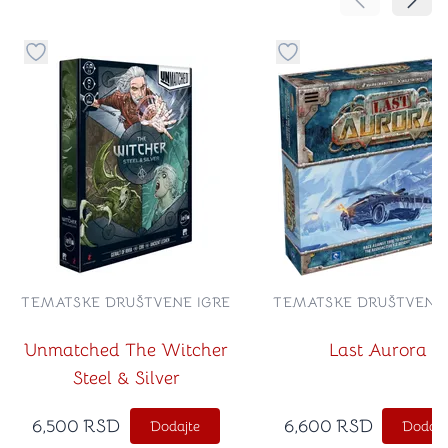
Pomeranje sa
Pomer
Dugme za dodavanje stvari u kategoriju omiljeno
Dugme za dodavanje st
TEMATSKE DRUŠTVENE IGRE
TEMATSKE DRUŠTVENE 
Unmatched The Witcher
Last Aurora
Steel & Silver
6,500
RSD
6,600
RSD
Dodajte
Dodajt