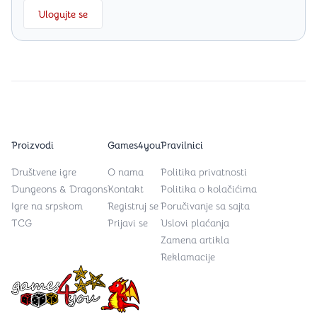
Ulogujte se
Proizvodi
Games4you
Pravilnici
Društvene igre
O nama
Politika privatnosti
Dungeons & Dragons
Kontakt
Politika o kolačićima
Igre na srpskom
Registruj se
Poručivanje sa sajta
TCG
Prijavi se
Uslovi plaćanja
Zamena artikla
Reklamacije
Games4you logo