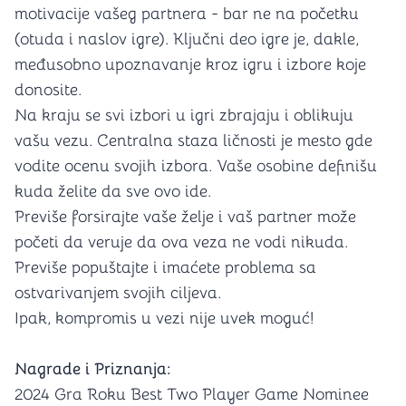
motivacije vašeg partnera - bar ne na početku
(otuda i naslov igre). Ključni deo igre je, dakle,
međusobno upoznavanje kroz igru i izbore koje
donosite.
Na kraju se svi izbori u igri zbrajaju i oblikuju
vašu vezu. Centralna staza ličnosti je mesto gde
vodite ocenu svojih izbora. Vaše osobine definišu
kuda želite da sve ovo ide.
Previše forsirajte vaše želje i vaš partner može
početi da veruje da ova veza ne vodi nikuda.
Previše popuštajte i imaćete problema sa
ostvarivanjem svojih ciljeva.
Ipak, kompromis u vezi nije uvek moguć!
Nagrade i Priznanja:
2024 Gra Roku Best Two Player Game Nominee