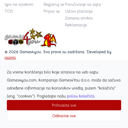
Igre na srpskom
Registruj se
Poručivanje sa sajta
TCG
Prijavi se
Uslovi plaćanja
Zamena artikla
Reklamacije
Games4you logo
© 2026 Games4you. Sva prava su zadržana. Developed by
oozmi
.
Za vreme korišćenja bilo koje stranice na veb-sajtu
Posetite Facebook stranicu /Games4you.rs
Games4you.com, kompanija Games4You d.o.o. može da sačuva
određene informacije na korisnikov uređaj, putem "kolačića"
Zapratite Instagram profil @games4yours
(eng. "cookies"). Pogledajte našu
polisu kolačića
.
Prihvatite sve
Odbacite sve