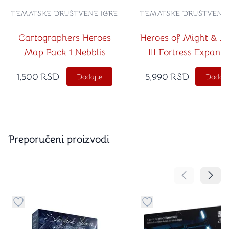
TEMATSKE DRUŠTVENE IGRE
TEMATSKE DRUŠTVENE 
Cartographers Heroes
Heroes of Might & M
Map Pack 1 Nebblis
III Fortress Expans
1,500
RSD
5,990
RSD
Dodajte
Dodajt
Preporučeni proizvodi
Pomeranje sa
Pomer
Dugme za dodavanje stvari u kategoriju omiljeno
Dugme za dodavanje st