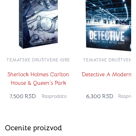
TEMATSKE DRUŠTVENE IGRE
TEMATSKE DRUŠTVENE 
Sherlock Holmes Carlton
Detective A Modern 
House & Queen´s Park
7,500
RSD
6,300
RSD
Rasprodato
Rasprod
Ocenite proizvod