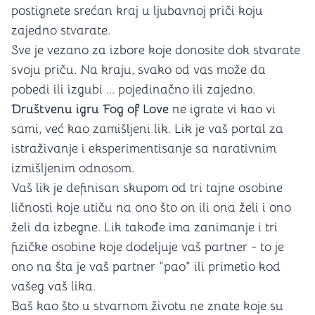
postignete srećan kraj u ljubavnoj priči koju
zajedno stvarate.
Sve je vezano za izbore koje donosite dok stvarate
svoju priču. Na kraju, svako od vas može da
pobedi ili izgubi ... pojedinačno ili zajedno.
Društvenu igru
Fog of Love
ne igrate vi kao vi
sami, već kao zamišljeni lik. Lik je vaš portal za
istraživanje i eksperimentisanje sa narativnim
izmišljenim odnosom.
Vaš lik je definisan skupom od tri tajne osobine
ličnosti koje utiču na ono što on ili ona želi i ono
želi da izbegne. Lik takođe ima zanimanje i tri
fizičke osobine koje dodeljuje vaš partner - to je
ono na šta je vaš partner “pao” ili primetio kod
vašeg vaš lika.
Baš kao što u stvarnom životu ne znate koje su