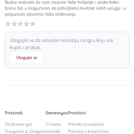
Budite slobodni da nam ostavite Vaše mišljenje i utiske kako
bismo bili u mogućnosti da poboljšamo kvalitet naših usluga i u
potpunosti ispunimo Vaša očekivanja.
Reviews
Ulogujte se da ostavite recenziju na igru koju ste
kupili i probali.
Ulogujte se
Proizvodi
Games4you
Pravilnici
Društvene igre
O nama
Politika privatnosti
Dungeons & Dragons
Kontakt
Politika o kolačićima