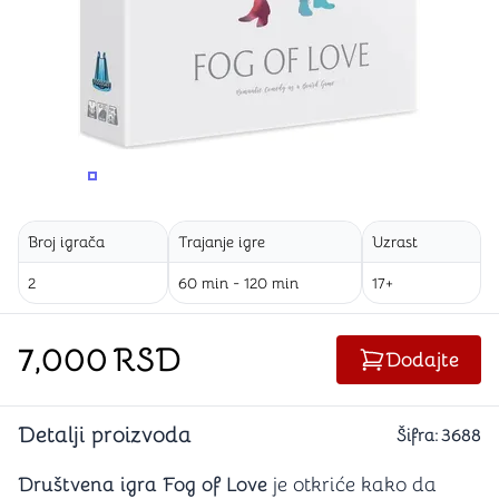
PROMENITE UGAO GLEDANJA
PROMENITE UGAO GLEDANJA
Broj igrača
Trajanje igre
Uzrast
2
60 min - 120 min
17+
7,000
RSD
Dodajte
Detalji proizvoda
Šifra:
3688
Društvena igra Fog of Love
je otkriće kako da