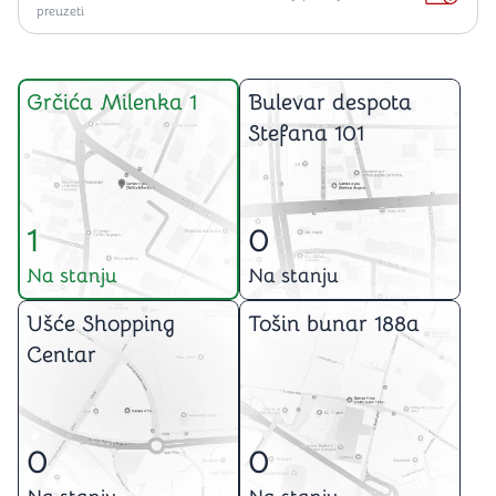
preuzeti
Grčića Milenka 1
Bulevar despota
Stefana 101
1
0
Na stanju
Na stanju
Ušće Shopping
Tošin bunar 188a
Centar
0
0