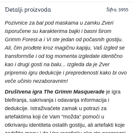
Detalji proizvoda
Šifra:
3955
Po
zivnice za bal pod maskama u zamku Zveri
isporučene su karakterima bajki i basni širom
Grimm Forest-a i Vi ste jedan od počasnih gostiju.
Ali, čim prođete kroz magičnu kapiju, Vaš izgled se
transformiše i od tog momenta izgledate identično
kao i drugi gosti na balu... Izgleda da je Zver
pripremio igru dedukcije i prepredenosti kako bi ovo
veče učinio nezaboravnim!
Društvena igra The Grimm Masquerade
je igra
blefiranja, sakrivanja i odavanja informacija i
dedukcije. Istraživaćete zamak u potrazi za
artefaktima koji će Vam "možda" pomoći u
otkrivanju identiteta ostalih gostiju, ali artefakti koje