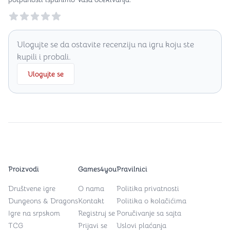
Reviews
Ulogujte se da ostavite recenziju na igru koju ste
kupili i probali.
Ulogujte se
Proizvodi
Games4you
Pravilnici
Društvene igre
O nama
Politika privatnosti
Dungeons & Dragons
Kontakt
Politika o kolačićima
Igre na srpskom
Registruj se
Poručivanje sa sajta
TCG
Prijavi se
Uslovi plaćanja