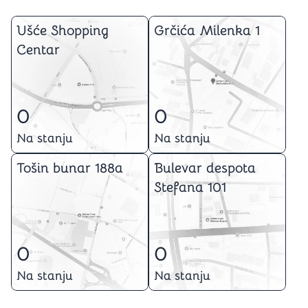
Ušće Shopping
Grčića Milenka 1
Centar
0
0
Na stanju
Na stanju
Tošin bunar 188a
Bulevar despota
Stefana 101
0
0
Na stanju
Na stanju