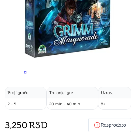
PROMENITE UGAO GLEDANJA
PROMENITE UGAO GLEDANJA
PROMENITE
PROMENITE UGAO GLEDANJA
Broj igrača
Trajanje igre
Uzrast
2 - 5
20 min - 40 min
8+
3,250
RSD
Rasprodato