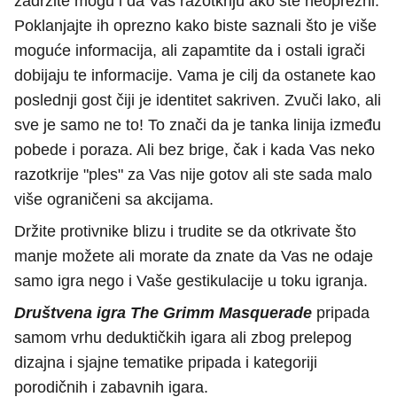
zadržite mogu i da Vas razotkriju ako ste neoprezni.
Poklanjajte ih oprezno kako biste saznali što je više
moguće informacija, ali zapamtite da i ostali igrači
dobijaju te informacije. Vama je cilj da ostanete kao
poslednji gost čiji je identitet sakriven. Zvuči lako, ali
sve je samo ne to! To znači da je tanka linija između
pobede i poraza. Ali bez brige, čak i kada Vas neko
razotkrije "ples" za Vas nije gotov ali ste sada malo
više ograničeni sa akcijama.
Držite protivnike blizu i trudite se da otkrivate što
manje možete ali morate da znate da Vas ne odaje
samo igra nego i Vaše gestikulacije u toku igranja.
Društvena igra The Grimm Masquerade
pripada
samom vrhu deduktičkih igara ali zbog prelepog
dizajna i sjajne tematike pripada i kategoriji
porodičnih i zabavnih igara.