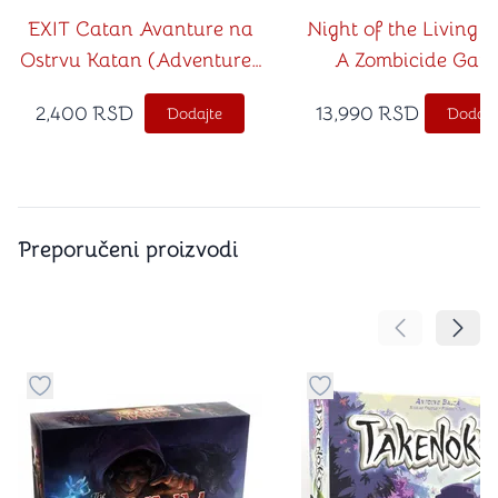
EXIT Catan Avanture na
Night of the Living 
Ostrvu Katan (Adventures
A Zombicide Gam
on Catan na srpskom
2,400
RSD
13,990
RSD
Dodajte
Dodajt
jeziku)
Preporučeni proizvodi
Pomeranje sa
Pomer
Dugme za dodavanje stvari u kategoriju omiljeno
Dugme za dodavanje st