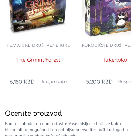
TEMATSKE DRUŠTVENE IGRE
PORODIČNE DRUŠTVENE
The Grimm Forest
Takenoko
6,150
RSD
5,200
RSD
Rasprodato
Rasprod
Ocenite proizvod
Budite slobodni da nam ostavite Vaše mišljenje i utiske kako
bismo bili u mogućnosti da poboljšamo kvalitet naših usluga i u
potpunosti ispunimo Vaša očekivanja.