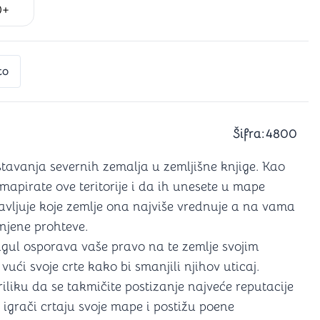
0+
a igranje
 karte
D6 (za Jamb)
to
Šifra:
4800
stavanja severnih zemalja u zemljišne knjige. Kao
 mapirate ove teritorije i da ih unesete u mape
javljuje koje zemlje ona najviše vrednuje a na vama
 njene prohteve.
ragul osporava vaše pravo na te zemlje svojim
ući svoje crte kako bi smanjili njihov uticaj.
liku da se takmičite postizanje najveće reputacije
 igrači crtaju svoje mape i postižu poene