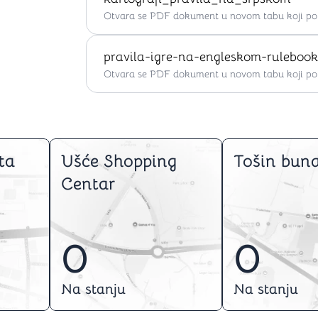
Otvara se PDF dokument u novom tabu koji po ž
pravila-igre-na-engleskom-ruleboo
Otvara se PDF dokument u novom tabu koji po ž
ta
Ušće Shopping
Tošin buna
Centar
0
0
Na stanju
Na stanju