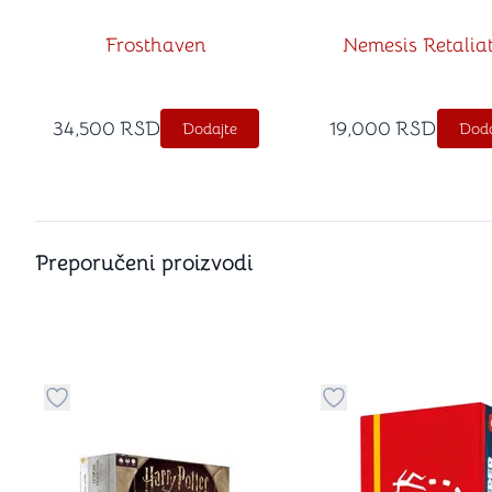
Frosthaven
Nemesis Retalia
34,500
RSD
19,000
RSD
Dodajte
Doda
Preporučeni proizvodi
Dugme za dodavanje stvari u kategoriju omiljeno
Dugme za dodavanje 