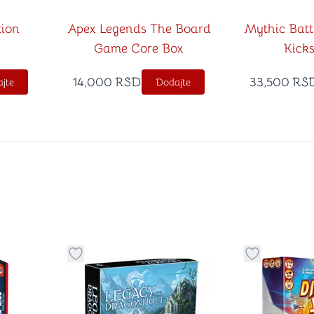
tion
Apex Legends The Board
Mythic Batt
Game Core Box
Kicks
14,000
RSD
33,500
RS
jte
Dodajte
stvari u kategoriju omiljeno
Dugme za dodavanje stvari u kategoriju omilje
Dugme za do