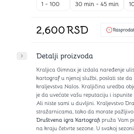
1 - 100
30 min - 45 min
1
Šah
Podloge z
Domine
Zaštite za
4 u 1 igre
Kockice 
Backgammon (Tavla)
Kutijice
2,600
RSD
Rasproda
Detalji proizvoda
nje
Mozgalice
DANJA
DANJA
DANJA
Pomeranje sadržaja slajdera u desno
Kraljica Gimnax je izdala naređenje uli
Hanayama
Kocke
kartograf u njenoj službi, poslati ste da
Ostale mozgalice
kraljevstva Nalos. Kraljičina uredba ob
Stripovi
je da uvećate vašu reputaciju i ispunite
Ali niste sami u duvljini. Kraljevstvo D
stražarnicama, tako da morate pažljivo v
Društvena igra Kartografi
pruža Vam pri
na kraju četvrte sezone. U svakoj sezoni