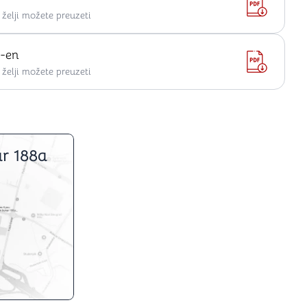
elji možete preuzeti
k-en
elji možete preuzeti
r 188a