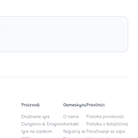
.
Proizvodi
Games4you
Pravilnici
Društvene igre
O nama
Politika privatnosti
Dungeons & Dragons
Kontakt
Politika o kolačićima
Igre na srpskom
Registruj se
Poručivanje sa sajta