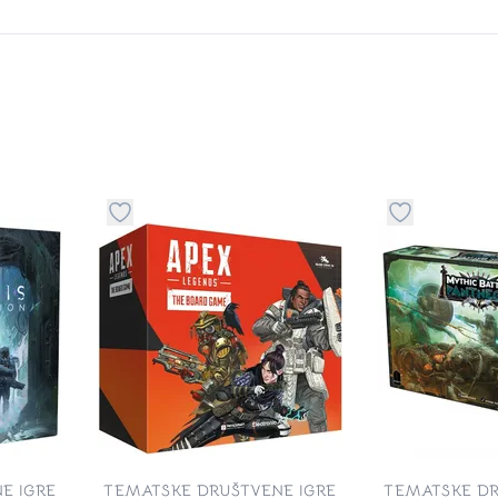
stvari u kategoriju omiljeno
Dugme za dodavanje stvari u kategoriju omilje
Dugme za do
E IGRE
TEMATSKE DRUŠTVENE IGRE
TEMATSKE DR