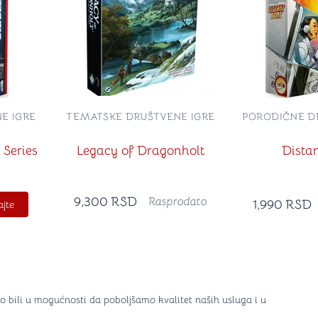
E IGRE
TEMATSKE DRUŠTVENE IGRE
PORODIČNE D
 Series
Legacy of Dragonholt
Dista
9,300
RSD
Rasprodato
1,990
RSD
jte
o bili u mogućnosti da poboljšamo kvalitet naših usluga i u