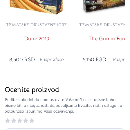
TEMATSKE DRUŠTVENE IGRE
TEMATSKE DRUŠTVENE 
Dune 2019
The Grimm Fores
8,500
RSD
6,150
RSD
Rasprodato
Rasprod
Ocenite proizvod
Budite slobodni da nam ostavite Vaše mišljenje i utiske kako
bismo bili u mogućnosti da poboljšamo kvalitet naših usluga i u
potpunosti ispunimo Vaša očekivanja.
Reviews