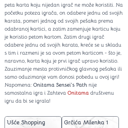
peta karta koju nijedan igrač ne može koristiti. Na
početku poteza igrača, on odabere jednu od svojih
karata, pomeri jednog od svojih pešaka prema
odabranoj kartici, a zatim zamenjuje karticu koju
je koristio petom kartom. Zatim drugi igrač
odabere jednu od svojih karata, kreće se u skladu
s tim i razmeni je sa ovom petom karticom - što je,
naravno, karta koju je prvi igrač upravo koristio.
Zauzimanje mesta protivničkog glavnog pešaka ili
samo oduzimanje vam donosi pobedu u ovoj igri!
Napomena:
Onitama Sensei’s Path
nije
samostalna igra i Zahteva
Onitama
društvenu
igru da bi se igrala!
Ušće Shopping
Grčića Milenka 1