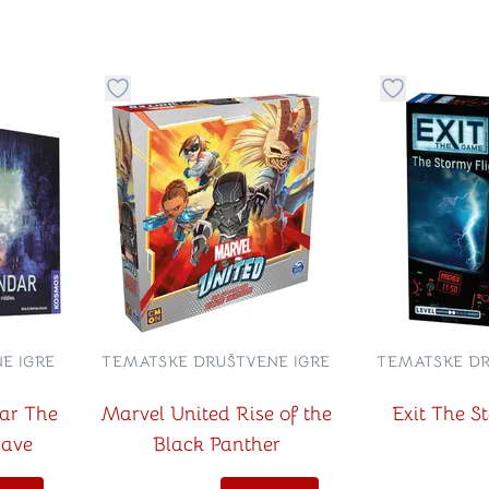
stvari u kategoriju omiljeno
Dugme za dodavanje stvari u kategoriju omilje
Dugme za do
E IGRE
TEMATSKE DRUŠTVENE IGRE
TEMATSKE DR
ar The
Marvel United Rise of the
Exit The S
Cave
Black Panther