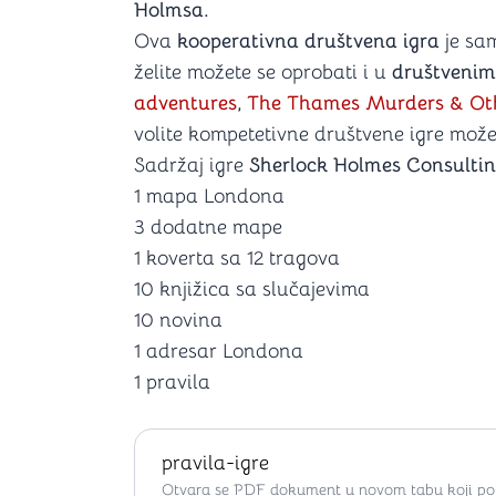
Holmsa.
Ova
kooperativna društvena igra
je sa
želite možete se oprobati i u
društveni
adventures
,
The Thames Murders & Ot
volite kompetetivne društvene igre mož
Sadržaj igre
Sherlock Holmes Consultin
1 mapa Londona
3 dodatne mape
1 koverta sa 12 tragova
10 knjižica sa slučajevima
10 novina
1 adresar Londona
1 pravila
pravila-igre
Otvara se PDF dokument u novom tabu koji po ž