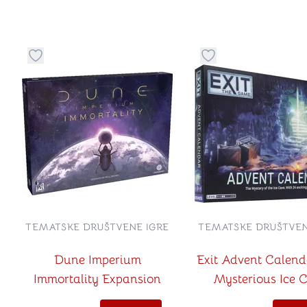
Dugme za dodavanje stvari u kategoriju omiljeno
Dugme za dodavanje 
TEMATSKE DRUŠTVENE IGRE
TEMATSKE DRUŠTVEN
Dune Imperium
Exit Advent Calend
Immortality Expansion
Mysterious Ice 