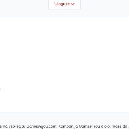
Ulogujte se
i
.
nice na veb-sajtu Games4you.com, kompanija Games4You d.o.o. može da