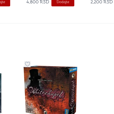
4,800
RSD
2,200
RSD
jte
Dodajte
stvari u kategoriju omiljeno
Dugme za dodavanje stvari u kategoriju omilje