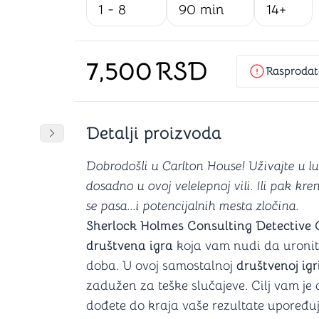
1 - 8
90 min
14+
Šah
Podloge z
Domine
Zaštite za
4 u 1 igre
Kockice 
Backgammon (Tavla)
Kutijice
7,500
RSD
Rasprodat
Detalji proizvoda
nje
Mozgalice
DANJA
DANJA
Pomeranje sadržaja slajdera u desno
Dobrodošli u Carlton House! Uživajte u lu
Hanayama
Kocke
dosadno u ovoj velelepnoj vili. Ili pak kr
Ostale mozgalice
se pasa...i potencijalnih mesta zločina.
Stripovi
Sherlock Holmes Consulting Detective
društvena igra
koja vam nudi da uronite
doba. U ovoj samostalnoj
društvenoj igr
zadužen za teške slučajeve. Cilj vam je
dođete do kraja vaše rezultate upoređu