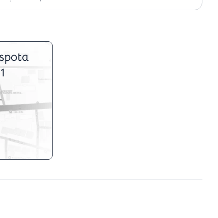
spota
1