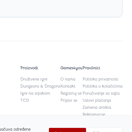
Proizvodi
Games4you
Pravilnici
Društvene igre
O nama
Politika privatnosti
Dungeons & Dragons
Kontakt
Politika o kolačićima
Igre na srpskom
Registruj se
Poručivanje sa sajta
TCG
Prijavi se
Uslovi plaćanja
Zamena artikla
Reklamacije
 sačuva određene