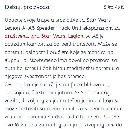
Detalji proizvoda
Šifra:
4915
Ubacite svoje trupe u srce bitke sa
Star Wars
Legion A-A5 Speeder Truck Unit ekspanzijom
za
društvenu igru Star Wars: Legion
. A-A5 je
pouzdan kamion za borbeni transport. Može se
opremiti oklopom i oružjem koje se montira na
kupolu, a istovremeno ima dovoljno prostora za
putnike, teret ili čak hitnu medicinsku opremu, a
njegova svestranost je bez premca.
Ovo proširenje sadrži jednu fino oblikovanu,
neobojenu, čvrstu minijaturu A-A5 borbenog
vozila, dovoljnog za jednu tešku jedinicu, koja se
može sastaviti sa otvorenim ili zatvorenim bočnim
vratima i opremiti sa dva različita lasera. Uz sve
ovo 16 kartica za nadogradnju pozivaju igrače da