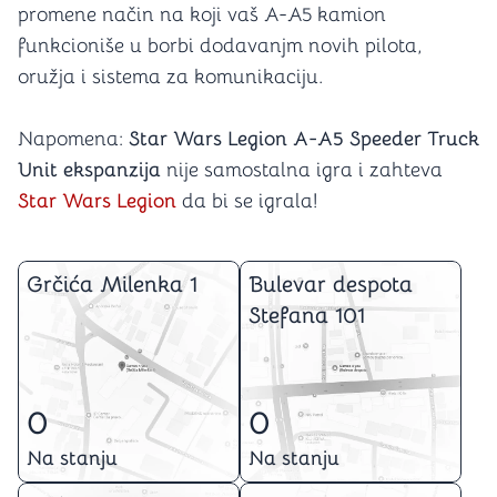
promene način na koji vaš A-A5 kamion
funkcioniše u borbi dodavanjm novih pilota,
oružja i sistema za komunikaciju.
Napomena:
Star Wars Legion A-A5 Speeder Truck
Unit ekspanzija
nije samostalna igra i zahteva
Star Wars Legion
da bi se igrala!
Grčića Milenka 1
Bulevar despota
Stefana 101
0
0
Na stanju
Na stanju