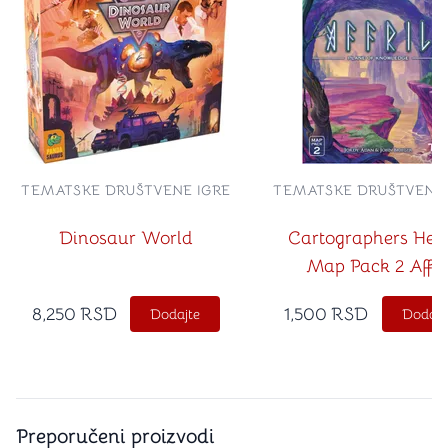
TEMATSKE DRUŠTVENE IGRE
TEMATSKE DRUŠTVENE 
Dinosaur World
Cartographers Her
Map Pack 2 Affri
8,250
RSD
1,500
RSD
Dodajte
Dodajt
Preporučeni proizvodi