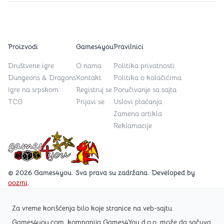
Proizvodi
Games4you
Pravilnici
Društvene igre
O nama
Politika privatnosti
Dungeons & Dragons
Kontakt
Politika o kolačićima
Igre na srpskom
Registruj se
Poručivanje sa sajta
TCG
Prijavi se
Uslovi plaćanja
Zamena artikla
Reklamacije
Games4you logo
© 2026 Games4you. Sva prava su zadržana. Developed by
oozmi
.
Za vreme korišćenja bilo koje stranice na veb-sajtu
Posetite Facebook stranicu /Games4you.rs
Games4you.com, kompanija Games4You d.o.o. može da sačuva