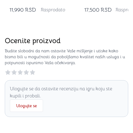
11,990
RSD
17,500
RSD
Rasprodato
Rasprod
Ocenite proizvod
Budite slobodni da nam ostavite Vaše mišljenje i utiske kako
bismo bili u mogućnosti da poboljšamo kvalitet naših usluga i u
potpunosti ispunimo Vaša očekivanja.
Reviews
Ulogujte se da ostavite recenziju na igru koju ste
kupili i probali.
Ulogujte se