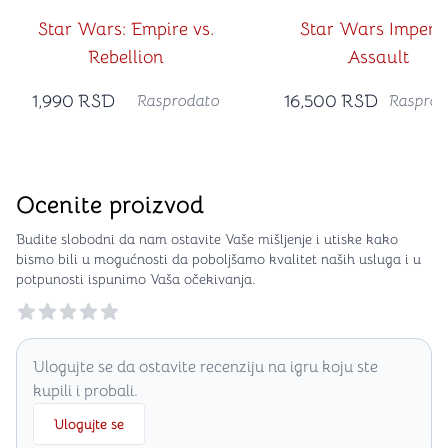
Star Wars: Empire vs.
Star Wars Imperia
Rebellion
Assault
1,990
RSD
16,500
RSD
Rasprodato
Rasprod
Ocenite proizvod
Budite slobodni da nam ostavite Vaše mišljenje i utiske kako
bismo bili u mogućnosti da poboljšamo kvalitet naših usluga i u
potpunosti ispunimo Vaša očekivanja.
Reviews
Ulogujte se da ostavite recenziju na igru koju ste
kupili i probali.
Ulogujte se