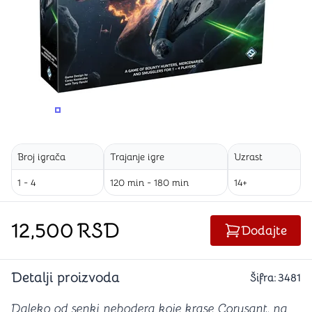
PROMENITE UGAO GLEDANJA
PROMENITE UGAO GLEDANJA
PROMENITE
PROMENITE UGAO GLEDANJA
PROMENITE UGAO GLEDANJA
Broj igrača
Trajanje igre
Uzrast
1 - 4
120 min - 180 min
14+
12,500
RSD
Dodajte
Detalji proizvoda
Šifra:
3481
Daleko od senki nebodera koje krase Corusant, na