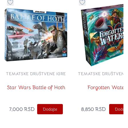
Dugme za dodavanje stvari u kategoriju omiljeno
Dugme za dodavanje st
TEMATSKE DRUŠTVENE IGRE
TEMATSKE DRUŠTVENE 
Star Wars Battle of Hoth
Forgotten Water
7,000
RSD
8,850
RSD
Dodajte
Dodajt