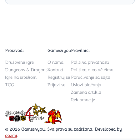
Proizvodi
Games4you
Pravilnici
Društvene igre
O nama
Politika privatnosti
Dungeons & Dragons
Kontakt
Politika o kolačićima
Igre na srpskom
Registruj se
Poručivanje sa sajta
TCG
Prijavi se
Uslovi plaćanja
Zamena artikla
Reklamacije
Games4you logo
© 2026 Games4you. Sva prava su zadržana. Developed by
oozmi
.