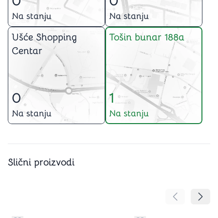
0
0
Na stanju
Na stanju
Ušće Shopping
Tošin bunar 188a
Centar
0
1
Na stanju
Na stanju
Slični proizvodi
Pomeranje sa
Pomer