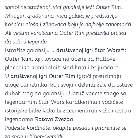
samoj neistraženoj ivici galaksije leži Outer Rim.
Mnogim građanima ivica galaksije predstavlja
košnicu ološa i zlikovaca koju je najbolje zanemariti.
Ali veštim varalicama Outer Rim prestavlja priliku
da uđu u legende.
Istražite galaksiju u
društvenoj igri Star Wars™:
Outer Rim,
igri lovaca na ucene za Hattove,
plaćenika kriminalnih sindikata i krijumčara.
U
društvenoj igri
Outer Rim
igrači preuzimaju
uloge odmetnika, koji svojim delima žele da ostave
dubok trag na galaksiju. Udruživaćete snage sa
legendarnim Star Wars karatkerima i vodićete
istorijske bitke kako bi zacementirali vaše mesto u
legendama
Ratova Zvezda.
Podesite kordinate, okupite posadu i pripremite se
za skok u hiper-svemir!!!