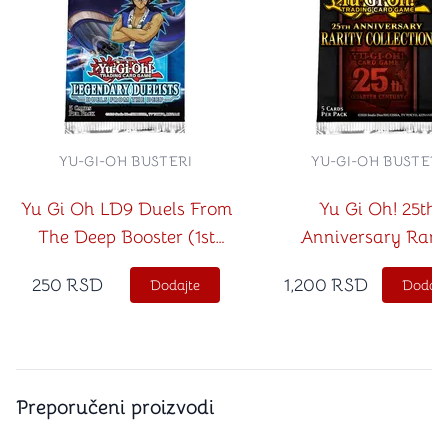
YU-GI-OH BUSTERI
YU-GI-OH BUSTERI
Yu Gi Oh LD9 Duels From
Yu Gi Oh! 25th
The Deep Booster (1st
Anniversary Rarit
Edition)
Collection Booster (
250
RSD
1,200
RSD
Dodajte
Dodajt
Edition)
Preporučeni proizvodi