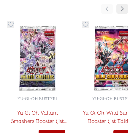
Pomeranje sa
Pomer
Dugme za dodavanje stvari u kategoriju omiljeno
Dugme za dodavanje st
YU-GI-OH BUSTERI
YU-GI-OH BUSTERI
Yu Gi Oh Valiant
Yu Gi Oh Wild Survi
Smashers Booster (1st
Booster (1st Editio
Edition)