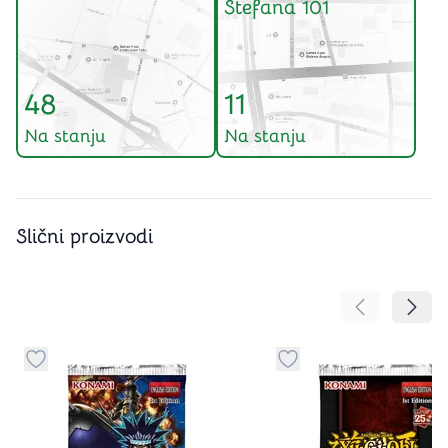
Stefana 101
48
11
Na stanju
Na stanju
Slični proizvodi
Pomeranje sa
Pomer
Dugme za dodavanje stvari u kategoriju omiljeno
Dugme za dodavanje st