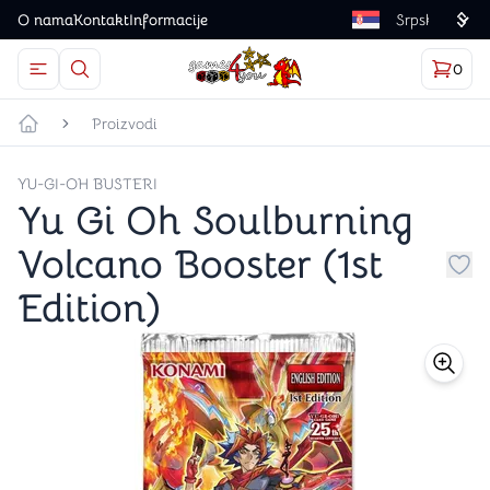
O nama
Kontakt
Informacije
Language
0
Otvorite meni
Dugme u obliku lupe predstavlja ikonicu za otvaranj
Korp
proizv
Games4you logo
Proizvodi
Početna strana
YU-GI-OH BUSTERI
Yu Gi Oh Soulburning
Volcano Booster (1st
Dug
Edition)
store