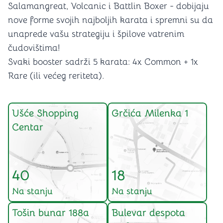
Salamangreat, Volcanic i Battlin Boxer - dobijaju
nove forme svojih najboljih karata i spremni su da
unaprede vašu strategiju i špilove vatrenim
čudovištima!
Svaki booster sadrži 5 karata: 4x Common + 1x
Rare (ili većeg reriteta).
Ušće Shopping
Grčića Milenka 1
Centar
40
18
Na stanju
Na stanju
Tošin bunar 188a
Bulevar despota