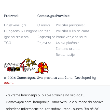
Proizvodi
Games4you
Pravilnici
Društvene igre
O nama
Politika privatnosti
Dungeons & Dragons
Kontakt
Politika o kolačićima
Igre na srpskom
Registruj se
Poručivanje sa sajta
TCG
Prijavi se
Uslovi plaćanja
Zamena artikla
Reklamacije
Games4you logo
© 2026 Games4you. Sva prava su zadržana. Developed by
oozmi
.
Za vreme korišćenja bilo koje stranice na veb-sajtu
Posetite Facebook stranicu /Games4you.rs
Games4you.com, kompanija Games4You d.o.o. može da sačuva
određene informacije na korisnikov uređaj, putem "kolačića"