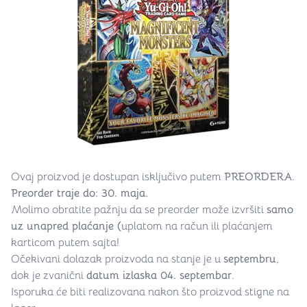
Kratak opis
Ovaj proizvod je dostupan isključivo putem
PREORDERA
.
Preorder traje do: 30. maja.
Molimo obratite pažnju da se preorder može izvršiti
samo
uz unapred plaćanje (
uplatom na račun ili plaćanjem
karticom putem sajta!
Očekivani dolazak proizvoda na stanje je u
septembru
,
dok je zvanični
datum izlaska 04. septembar
.
Isporuka će biti realizovana nakon što proizvod stigne na