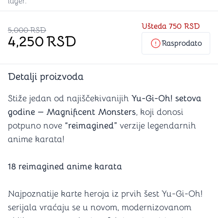
lager.
Ušteda
750 RSD
5,000
RSD
4,250
RSD
Rasprodato
Detalji proizvoda
Stiže jedan od najiščekivanijih
Yu-Gi-Oh! setova
godine — Magnificent Monsters
, koji donosi
potpuno nove
“reimagined”
verzije legendarnih
anime karata!
18 reimagined anime karata
Najpoznatije karte heroja iz prvih šest Yu-Gi-Oh!
serijala vraćaju se u novom, modernizovanom