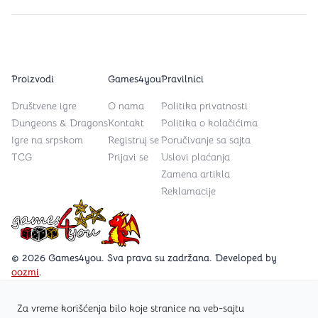
Proizvodi
Games4you
Pravilnici
Društvene igre
O nama
Politika privatnosti
Dungeons & Dragons
Kontakt
Politika o kolačićima
Igre na srpskom
Registruj se
Poručivanje sa sajta
TCG
Prijavi se
Uslovi plaćanja
Zamena artikla
Reklamacije
Games4you logo
© 2026 Games4you. Sva prava su zadržana. Developed by
oozmi
.
Za vreme korišćenja bilo koje stranice na veb-sajtu