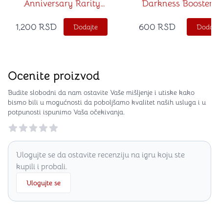
Anniversary Rarity
Darkness Booster (
Collection Booster (1st
Edition)
1,200
RSD
600
RSD
Dodajte
Dodajt
Edition)
Ocenite proizvod
Budite slobodni da nam ostavite Vaše mišljenje i utiske kako
bismo bili u mogućnosti da poboljšamo kvalitet naših usluga i u
potpunosti ispunimo Vaša očekivanja.
Reviews
Ulogujte se da ostavite recenziju na igru koju ste
kupili i probali.
Ulogujte se