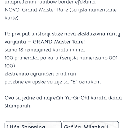
unapređenim rainbow border efektima
NOVO: Grand Master Rare (serijski numerisane
karte)
Po prvi put u istoriji stiže nova ekskluzivna rarity
varijanta — GRAND Master Rare!
samo 18 reimagined karata ih ima
100 primeraka po karti (serijski numerisano 001–
100)
ekstremno ograničen print run
posebne evropske verzije sa “E” oznakom
Ovo su jedne od najređih Yu-Gi-Oh! karata ikada
štampanih.
Ušće Shopping
Grčića Milenka 1