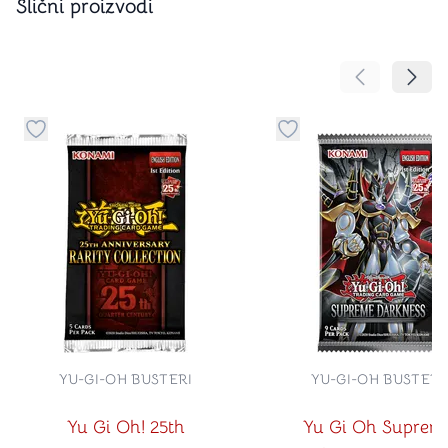
Slični proizvodi
Pomeranje sa
Pomer
Dugme za dodavanje stvari u kategoriju omiljeno
Dugme za dodavanje st
YU-GI-OH BUSTERI
YU-GI-OH BUSTERI
Yu Gi Oh! 25th
Yu Gi Oh Suprem