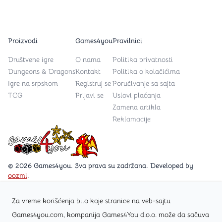
Proizvodi
Games4you
Pravilnici
Društvene igre
O nama
Politika privatnosti
Dungeons & Dragons
Kontakt
Politika o kolačićima
Igre na srpskom
Registruj se
Poručivanje sa sajta
TCG
Prijavi se
Uslovi plaćanja
Zamena artikla
Reklamacije
Games4you logo
© 2026 Games4you. Sva prava su zadržana. Developed by
oozmi
.
Za vreme korišćenja bilo koje stranice na veb-sajtu
Posetite Facebook stranicu /Games4you.rs
Games4you.com, kompanija Games4You d.o.o. može da sačuva