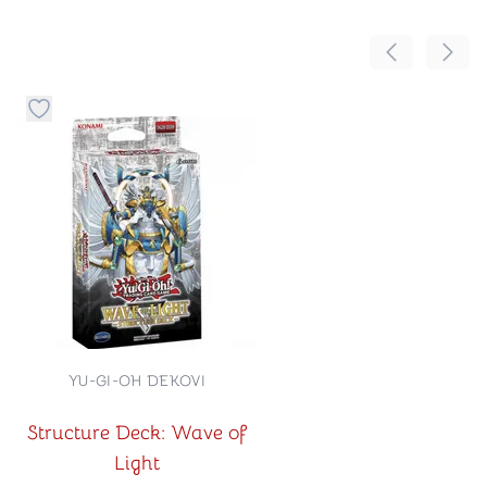
Pomeranje sa
Pomer
Dugme za dodavanje stvari u kategoriju omiljeno
YU-GI-OH DEKOVI
Structure Deck: Wave of
Light