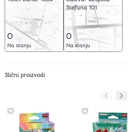
Stefana 101
0
0
Na stanju
Na stanju
Slični proizvodi
Pomeranje sa
Pomer
Dugme za dodavanje stvari u kategoriju omiljeno
Dugme za dodavanje st