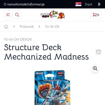
O nama
Kontakt
Informacije
Language
0
Otvorite meni
Dugme u obliku lupe predstavlja ikonicu za otvaranj
Korp
proizv
Games4you logo
Proizvodi
Yu-Gi-Oh
Početna strana
YU-GI-OH DEKOVI
Structure Deck
Mechanized Madness
Dug
store