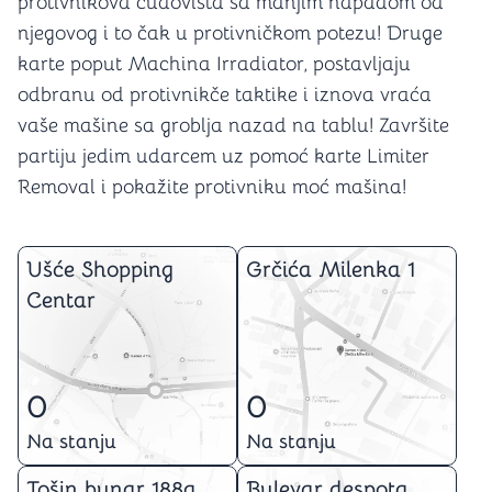
protivnikova čudovišta sa manjim napadom od
njegovog i to čak u protivničkom potezu! Druge
karte poput Machina Irradiator, postavljaju
odbranu od protivnikče taktike i iznova vraća
vaše mašine sa groblja nazad na tablu! Završite
partiju jedim udarcem uz pomoć karte Limiter
Removal i pokažite protivniku moć mašina!
Ušće Shopping
Grčića Milenka 1
Centar
0
0
Na stanju
Na stanju
Tošin bunar 188a
Bulevar despota