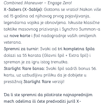
Combined Maneuver – Engage Zero!
X-Sabers (X-Sablje):
Gottoms se vratio! Nakon više
od 15 godina od njihovog prvog pojavljivanja,
legendarna vojska je obnovljena. Iskusite klasične
taktike masovnog prizivanja i Synchro Summon-a
uz
nove karte
i foil nadogradnje vaših omiljenih
veterana.
Spremni za turnir:
Svaki od
tri kompletna špila
dolazi sa 55 karata (Glavni špil + Extra špil) i
spreman je za igru istog trenutka.
Starlight Rare šansa:
Svaki špil sadrži bonus 56.
kartu, uz uzbudljivu priliku da je dobijete u
prestižnoj
Starlight Rare
verziji!
Da li ste spremni da pilotirate najnaprednijim
mech odelima ili ćete predvoditi juriš X-