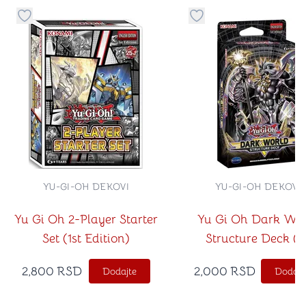
Dugme za dodavanje stvari u kategoriju omiljeno
Dugme za dodavanje st
YU-GI-OH DEKOVI
YU-GI-OH DEKOVI
Yu Gi Oh 2-Player Starter
Yu Gi Oh Dark Wo
Set (1st Edition)
Structure Deck (1s
Edition)
2,800
RSD
2,000
RSD
Dodajte
Dodajt