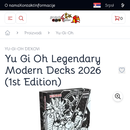
O nama
Kontakt
Informacije
Language
0
Otvorite meni
Dugme u obliku lupe predstavlja ikonicu za otvaranj
Korp
proizv
Games4you logo
Proizvodi
Yu-Gi-Oh
Početna strana
YU-GI-OH DEKOVI
Yu Gi Oh Legendary
Modern Decks 2026
Dug
(1st Edition)
store