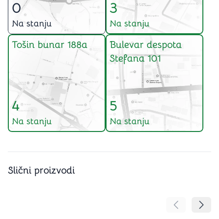
0
3
Na stanju
Na stanju
Tošin bunar 188a
Bulevar despota
Stefana 101
4
5
Na stanju
Na stanju
Slični proizvodi
Pomeranje sa
Pomer