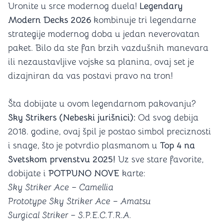
Uronite u srce modernog duela!
Legendary
Modern Decks 2026
kombinuje tri legendarne
strategije modernog doba u jedan neverovatan
paket. Bilo da ste fan brzih vazdušnih manevara
ili nezaustavljive vojske sa planina, ovaj set je
dizajniran da vas postavi pravo na tron!
Šta dobijate u ovom legendarnom pakovanju?
Sky Strikers (Nebeski jurišnici):
Od svog debija
2018. godine, ovaj špil je postao simbol preciznosti
i snage, što je potvrdio plasmanom u
Top 4 na
Svetskom prvenstvu 2025!
Uz sve stare favorite,
dobijate i
POTPUNO NOVE
karte:
Sky Striker Ace – Camellia
Prototype Sky Striker Ace – Amatsu
Surgical Striker – S.P.E.C.T.R.A.