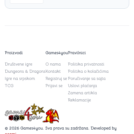
Proizvodi
Games4you
Pravilnici
Društvene igre
O nama
Politika privatnosti
Dungeons & Dragons
Kontakt
Politika o kolačićima
Igre na srpskom
Registruj se
Poručivanje sa sajta
TCG
Prijavi se
Uslovi plaćanja
Zamena artikla
Reklamacije
Games4you logo
© 2026 Games4you. Sva prava su zadržana. Developed by
oozmi
.