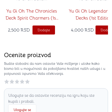
Yu Gi Oh The Chronicles
Yu Gi Oh Legendary 
Deck Spirit Charmers (1st
Decks (1st Edition
Edition)
2,500
RSD
4,000
RSD
Dodajte
Dodajt
Ocenite proizvod
Budite slobodni da nam ostavite Vaše mišljenje i utiske kako
bismo bili u mogućnosti da poboljšamo kvalitet naših usluga i u
potpunosti ispunimo Vaša očekivanja.
Reviews
Ulogujte se da ostavite recenziju na igru koju ste
kupili i probali.
Ulogujte se