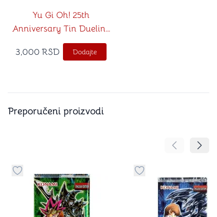
Yu Gi Oh! 25th
Anniversary Tin Dueling
Heroes (1st Edition)
3,000
RSD
Dodajte
Preporučeni proizvodi
Pomeranje sa
Pomer
Dugme za dodavanje stvari u kategoriju omiljeno
Dugme za dodavanje st