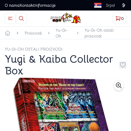
O nama
Kontakt
Informacije
Language
0
Otvorite meni
Dugme u obliku lupe predstavlja ikonicu za otvaranj
Korp
proizv
Games4you logo
Yu-Gi-
Yu-Gi-Oh ostali
Proizvodi
Oh
proizvodi
Početna strana
YU-GI-OH OSTALI PROIZVODI
Yugi & Kaiba Collector
Box
Dug
store