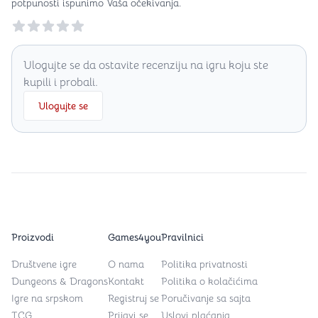
potpunosti ispunimo Vaša očekivanja.
Reviews
Ulogujte se da ostavite recenziju na igru koju ste
kupili i probali.
Ulogujte se
Proizvodi
Games4you
Pravilnici
Društvene igre
O nama
Politika privatnosti
Dungeons & Dragons
Kontakt
Politika o kolačićima
Igre na srpskom
Registruj se
Poručivanje sa sajta
TCG
Prijavi se
Uslovi plaćanja