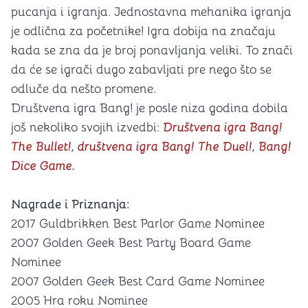
pucanja i igranja. Jednostavna mehanika igranja
je odlična za početnike! Igra dobija na značaju
kada se zna da je broj ponavljanja veliki. To znači
da će se igrači dugo zabavljati pre nego što se
odluče da nešto promene.
Društvena igra Bang! je posle niza godina dobila
još nekoliko svojih izvedbi:
Društvena igra Bang!
The Bullet!
,
društvena igra Bang! The Duel!
,
Bang!
Dice Game
.
Nagrade i Priznanja:
2017 Guldbrikken Best Parlor Game Nominee
2007 Golden Geek Best Party Board Game
Nominee
2007 Golden Geek Best Card Game Nominee
2005 Hra roku Nominee