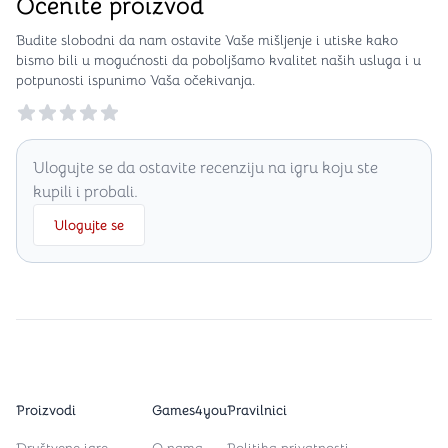
Ocenite proizvod
Budite slobodni da nam ostavite Vaše mišljenje i utiske kako
bismo bili u mogućnosti da poboljšamo kvalitet naših usluga i u
potpunosti ispunimo Vaša očekivanja.
Reviews
Ulogujte se da ostavite recenziju na igru koju ste
kupili i probali.
Ulogujte se
Proizvodi
Games4you
Pravilnici
Društvene igre
O nama
Politika privatnosti