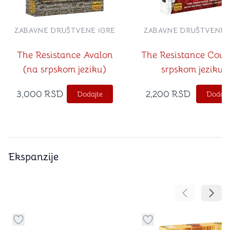
ZABAVNE DRUŠTVENE IGRE
ZABAVNE DRUŠTVENE 
The Resistance Avalon
The Resistance Coup
(na srpskom jeziku)
srpskom jeziku)
3,000
RSD
2,200
RSD
Dodajte
Dodajt
Ekspanzije
Pomeranje sa
Pomer
Dugme za dodavanje stvari u kategoriju omiljeno
Dugme za dodavanje st