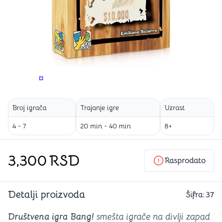
PROMENITE UGAO GLEDANJA
PROMENITE UGAO GLEDANJA
PROMENITE
Broj igrača
Trajanje igre
Uzrast
4 - 7
20 min - 40 min
8+
3,300
RSD
Rasprodato
Detalji proizvoda
Šifra:
37
Društvena igra Bang!
smešta igrače na divlji zapad