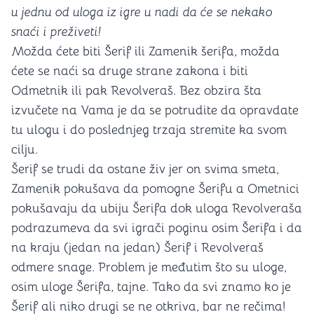
u jednu od uloga iz igre u nadi da će se nekako
snaći i preživeti!
Možda ćete biti Šerif ili Zamenik šerifa, možda
ćete se naći sa druge strane zakona i biti
Odmetnik ili pak Revolveraš. Bez obzira šta
izvučete na Vama je da se potrudite da opravdate
tu ulogu i do poslednjeg trzaja stremite ka svom
cilju.
Šerif se trudi da ostane živ jer on svima smeta,
Zamenik pokušava da pomogne Šerifu a Ometnici
pokušavaju da ubiju Šerifa dok uloga Revolveraša
podrazumeva da svi igrači poginu osim Šerifa i da
na kraju (jedan na jedan) Šerif i Revolveraš
odmere snage. Problem je međutim što su uloge,
osim uloge Šerifa, tajne. Tako da svi znamo ko je
Šerif ali niko drugi se ne otkriva, bar ne rečima!