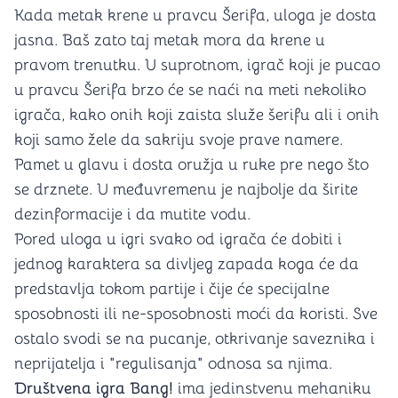
Kada metak krene u pravcu Šerifa, uloga je dosta
jasna. Baš zato taj metak mora da krene u
pravom trenutku. U suprotnom, igrač koji je pucao
u pravcu Šerifa brzo će se naći na meti nekoliko
igrača, kako onih koji zaista služe šerifu ali i onih
koji samo žele da sakriju svoje prave namere.
Pamet u glavu i dosta oružja u ruke pre nego što
se drznete. U međuvremenu je najbolje da širite
dezinformacije i da mutite vodu.
Pored uloga u igri svako od igrača će dobiti i
jednog karaktera sa divljeg zapada koga će da
predstavlja tokom partije i čije će specijalne
sposobnosti ili ne-sposobnosti moći da koristi. Sve
ostalo svodi se na pucanje, otkrivanje saveznika i
neprijatelja i "regulisanja" odnosa sa njima.
Društvena igra Bang!
ima jedinstvenu mehaniku