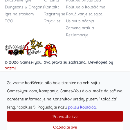
Dungeons & Dragons
Kontakt
Politika o kolačićima
Igre na srpskom
Registruj se
Poručivanje sa sajta
TCG
Prijavi se
Uslovi plaćanja
Zamena artikla
Reklamacije
Games4you logo
© 2026 Games4you. Sva prava su zadržana. Developed by
oozmi
.
Za vreme korišćenja bilo koje stranice na veb-sajtu
Posetite Facebook stranicu /Games4you.rs
Games4you.com, kompanija Games4You d.o.o. može da sačuva
određene informacije na korisnikov uređaj, putem "kolačića"
Zapratite Instagram profil @games4yours
(eng. "cookies"). Pogledajte našu
polisu kolačića
.
Prihvatite sve
Odbacite sve