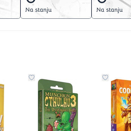
Na stanju
Na stanju
stvari u kategoriju omiljeno
Dugme za dodavanje stvari u kategoriju omilje
Dugme za do