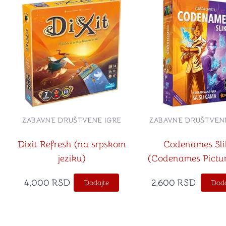
ZABAVNE DRUŠTVENE IGRE
ZABAVNE DRUŠTVENE
Dixit Refresh (na srpskom
Codenames Sli
jeziku)
(Codenames Pictu
srpskom jezik
4,000
RSD
2,600
RSD
Dodajte
Doda