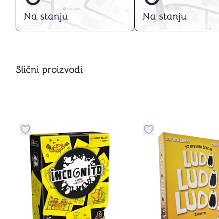
Na stanju
Na stanju
Slični proizvodi
Dugme za dodavanje stvari u kategoriju omiljeno
Dugme za dodavanje 