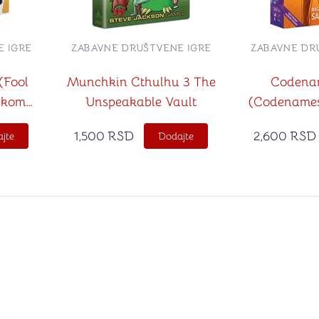
 IGRE
ZABAVNE DRUŠTVENE IGRE
ZABAVNE DR
(Fool
Munchkin Cthulhu 3 The
Codenam
pskom
Unspeakable Vault
(Codenames
srpskom
1,500
RSD
2,600
RSD
jte
Dodajte
stvari u kategoriju omiljeno