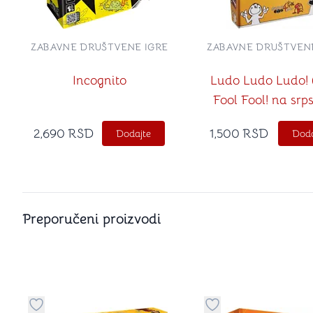
ZABAVNE DRUŠTVENE IGRE
ZABAVNE DRUŠTVENE
Incognito
Ludo Ludo Ludo! 
Fool Fool! na sr
jeziku)
2,690
RSD
1,500
RSD
Dodajte
Doda
Preporučeni proizvodi
Dugme za dodavanje stvari u kategoriju omiljeno
Dugme za dodavanje 