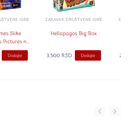
UŠTVENE IGRE
ZABAVNE DRUŠTVENE IGRE
ZABA
es Slike
Hellapagos Big Box
 Pictures na
 jeziku)
3,500
RSD
2,5
Dodajte
Dodajte
Pomeranje sadr
Pomeran