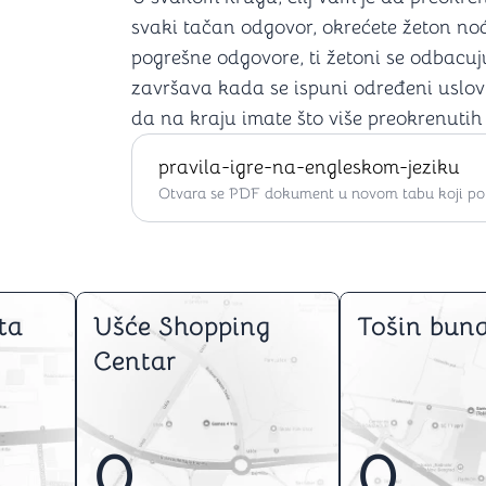
svaki tačan odgovor, okrećete žeton noći
pogrešne odgovore, ti žetoni se odbacuj
završava kada se ispuni određeni uslov (n
da na kraju imate što više preokrenutih
pravila-igre-na-engleskom-jeziku
Otvara se PDF dokument u novom tabu koji po ž
ta
Ušće Shopping
Tošin buna
Centar
0
0