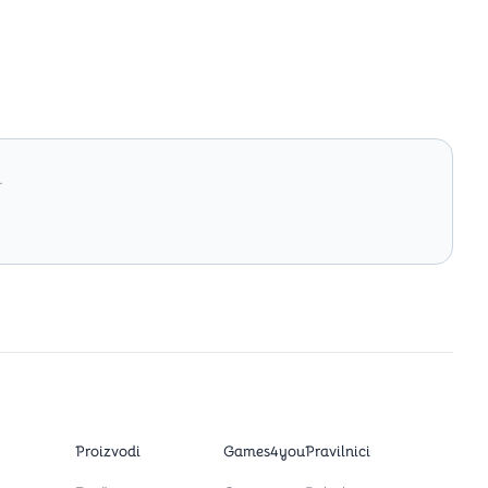
.
Proizvodi
Games4you
Pravilnici