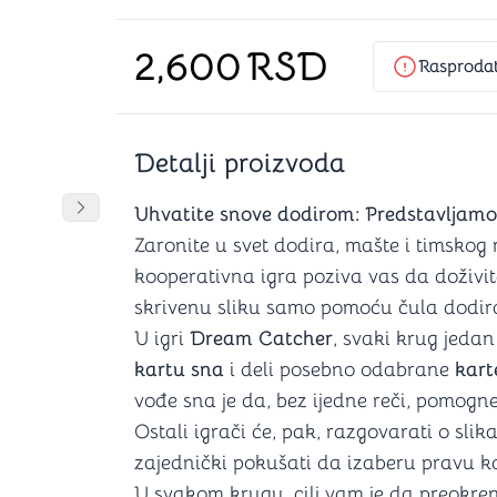
Šah
Podloge z
Domine
Zaštite za
2,600
RSD
4 u 1 igre
Kockice 
Rasproda
Backgammon (Tavla)
Kutijice
Detalji proizvoda
nje
Mozgalice
DANJA
DANJA
DANJA
DANJA
DANJA
Uhvatite snove dodirom: Predstavljam
Pomeranje sadržaja slajdera u desno
Zaronite u svet dodira, mašte i timskog
Hanayama
kooperativna igra poziva vas da doživit
Kocke
skrivenu sliku samo pomoću čula dodir
Ostale mozgalice
Stripovi
U igri
Dream Catcher
, svaki krug jedan
kartu sna
i deli posebno odabrane
kart
vođe sna je da, bez ijedne reči, pomog
Ostali igrači će, pak, razgovarati o sl
zajednički pokušati da izaberu pravu k
U svakom krugu, cilj vam je da preokren