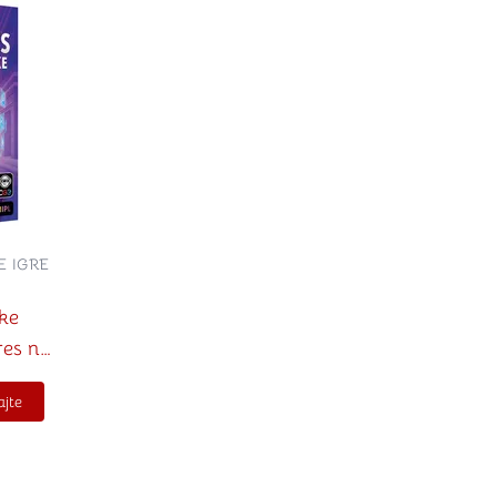
 IGRE
ke
res na
u)
jte