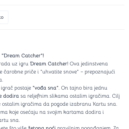
a igranje
 karte
D6 (za Jamb)
to
o "Dream Catcher"!
 rada uz igru
Dream Catcher
! Ova jedinstvena
e čarobne priče i "uhvatite snove" – prepoznajući
a.
 igrač postaje
"vođa sna"
. On tajno bira jednu
e dodira
sa reljefnim slikama ostalim igračima. Cilj
ne ostalim igračima da pogode izabranu Kartu sna.
ikama koje osećaju na svojim kartama dodira i
artu sna.
ete što više
žetona noći
pravilnim pogađanjem. Za