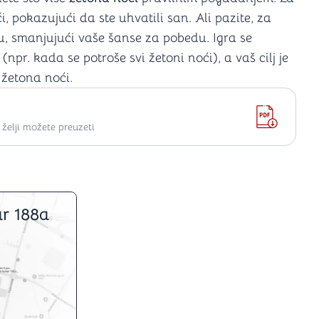
, pokazujući da ste uhvatili san. Ali pazite, za
u, smanjujući vaše šanse za pobedu. Igra se
pr. kada se potroše svi žetoni noći), a vaš cilj je
 žetona noći.
elji možete preuzeti
r 188a