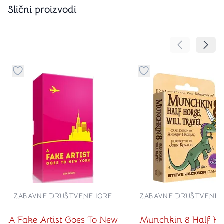
Slični proizvodi
Pomeranje sa
Pomer
Dugme za dodavanje stvari u kategoriju omiljeno
Dugme za dodavanje st
ZABAVNE DRUŠTVENE IGRE
ZABAVNE DRUŠTVENE 
A Fake Artist Goes To New
Munchkin 8 Half Ho