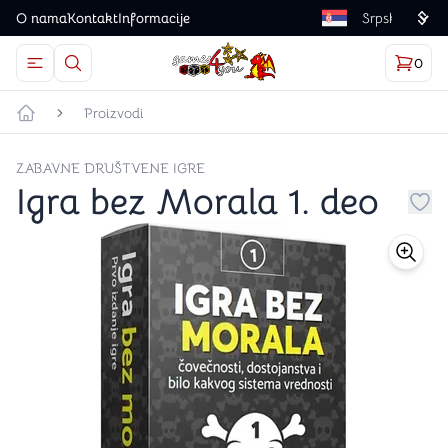
O nama
Kontakt
Informacije
Language
0
Otvorite meni
Dugme u obliku lupe predstavlja ikonicu za otvaranj
Korp
proizv
Games4you logo
Proizvodi
Početna strana
ZABAVNE DRUŠTVENE IGRE
Igra bez Morala 1. deo
Dug
store