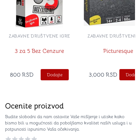
ZABAVNE DRUŠTVENE IGRE
ZABAVNE DRUŠTVENE 
3 za 5 Bez Cenzure
Picturesque
800
RSD
3,000
RSD
Dodajte
Dodajt
Ocenite proizvod
Budite slobodni da nam ostavite Vaše mišljenje i utiske kako
bismo bili u mogućnosti da poboljšamo kvalitet naših usluga i u
potpunosti ispunimo Vaša očekivanja.
Reviews