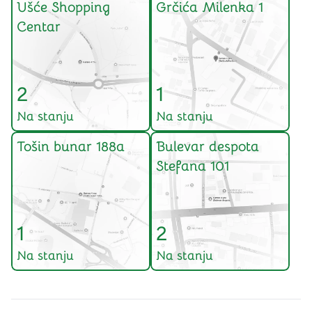
Ušće Shopping
Grčića Milenka 1
Centar
2
1
Na stanju
Na stanju
Tošin bunar 188a
Bulevar despota
Stefana 101
1
2
Na stanju
Na stanju