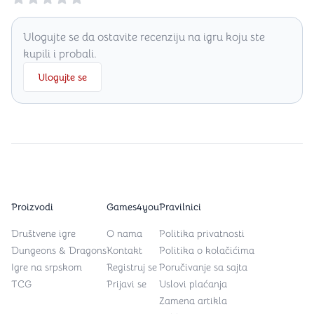
Ulogujte se da ostavite recenziju na igru koju ste
kupili i probali.
Ulogujte se
Proizvodi
Games4you
Pravilnici
Društvene igre
O nama
Politika privatnosti
Dungeons & Dragons
Kontakt
Politika o kolačićima
Igre na srpskom
Registruj se
Poručivanje sa sajta
TCG
Prijavi se
Uslovi plaćanja
Zamena artikla