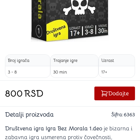
Broj igrača
Trajanje igre
Uzrast
3 - 8
30 min
17+
800
RSD
Dodajte
Detalji proizvoda
Šifra:
6363
Društvena igra Igra Bez Morala 1.deo
je bizarna i
zabavna igra usmerena protiv čovečnosti,