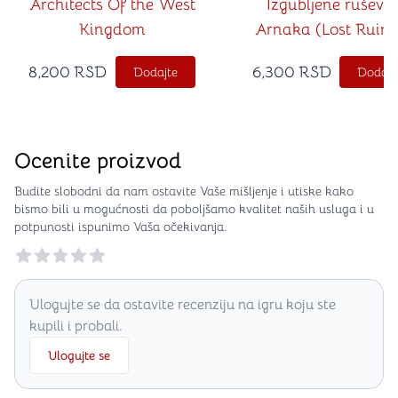
Architects Of the West
Izgubljene ruševi
Kingdom
Arnaka (Lost Ruins
Arnak na srpskom je
8,200
RSD
6,300
RSD
Dodajte
Dodajt
Ocenite proizvod
Budite slobodni da nam ostavite Vaše mišljenje i utiske kako
bismo bili u mogućnosti da poboljšamo kvalitet naših usluga i u
potpunosti ispunimo Vaša očekivanja.
Reviews
Ulogujte se da ostavite recenziju na igru koju ste
kupili i probali.
Ulogujte se