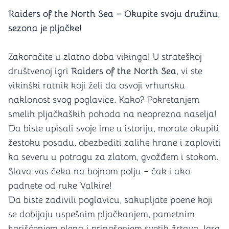
Raiders of the North Sea – Okupite svoju družinu,
sezona je pljačke!
Zakoračite u zlatno doba vikinga! U strateškoj
društvenoj igri
Raiders of the North Sea
, vi ste
vikinški ratnik koji želi da osvoji vrhunsku
naklonost svog poglavice. Kako? Pokretanjem
smelih pljačkaških pohoda na neoprezna naselja!
Da biste upisali svoje ime u istoriju, morate okupiti
žestoku posadu, obezbediti zalihe hrane i zaploviti
ka severu u potragu za zlatom, gvožđem i stokom.
Slava vas čeka na bojnom polju – čak i ako
padnete od ruke Valkire!
Da biste zadivili poglavicu, sakupljate poene koji
se dobijaju uspešnim pljačkanjem, pametnim
korišćenjem plena i prinošenjem svetih žrtava. Igra