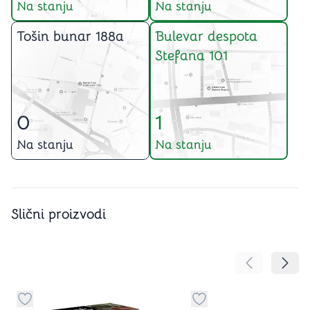
Na stanju
Na stanju
Tošin bunar 188a
Bulevar despota
Stefana 101
0
1
Na stanju
Na stanju
Slični proizvodi
Pomeranje sa
Pomer
Dugme za dodavanje stvari u kategoriju omiljeno
Dugme za dodavanje st