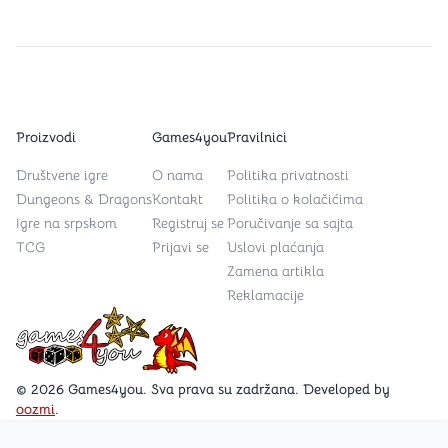
Proizvodi
Games4you
Pravilnici
Društvene igre
O nama
Politika privatnosti
Dungeons & Dragons
Kontakt
Politika o kolačićima
Igre na srpskom
Registruj se
Poručivanje sa sajta
TCG
Prijavi se
Uslovi plaćanja
Zamena artikla
Reklamacije
Games4you logo
© 2026 Games4you. Sva prava su zadržana. Developed by
oozmi
.