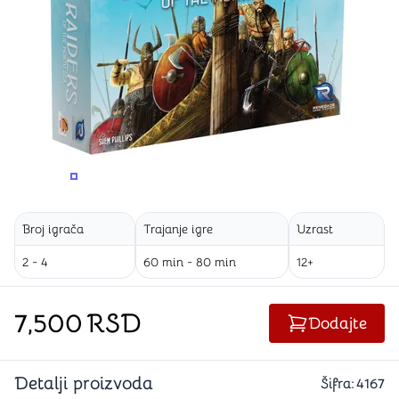
PROMENITE UGAO GLEDANJA
PROMENITE UGAO GLEDANJA
PROMENITE
Broj igrača
Trajanje igre
Uzrast
2 - 4
60 min - 80 min
12+
7,500
RSD
Dodajte
Detalji proizvoda
Šifra:
4167