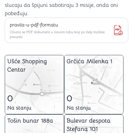
slucaju da špijuni sabotiraju 3 misije, onda oni
pobeđuju.
pravila-u-pdf-formatu
Otvara se PDF dokument u novom tabu koji po želji možete
preuzeti
Ušće Shopping
Grčića Milenka 1
Centar
0
0
Na stanju
Na stanju
Tošin bunar 188a
Bulevar despota
Stefana 101