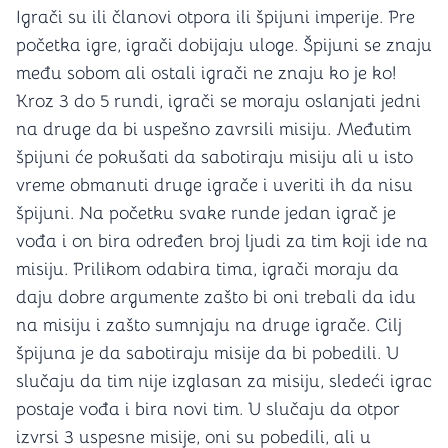
Igrači su ili članovi otpora ili špijuni imperije. Pre
početka igre, igrači dobijaju uloge. Špijuni se znaju
među sobom ali ostali igrači ne znaju ko je ko!
Kroz 3 do 5 rundi, igrači se moraju oslanjati jedni
na druge da bi uspešno zavrsili misiju. Međutim
špijuni će pokušati da sabotiraju misiju ali u isto
vreme obmanuti druge igrače i uveriti ih da nisu
špijuni. Na početku svake runde jedan igrač je
vođa i on bira određen broj ljudi za tim koji ide na
misiju. Prilikom odabira tima, igrači moraju da
daju dobre argumente zašto bi oni trebali da idu
na misiju i zašto sumnjaju na druge igrače. Cilj
špijuna je da sabotiraju misije da bi pobedili. U
slučaju da tim nije izglasan za misiju, sledeći igrac
postaje vođa i bira novi tim. U slučaju da otpor
izvrsi 3 uspesne misije, oni su pobedili, ali u