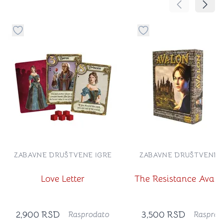
Pomeranje sa
Pomer
Dugme za dodavanje stvari u kategoriju omiljeno
Dugme za dodavanje st
ZABAVNE DRUŠTVENE IGRE
ZABAVNE DRUŠTVENE 
Love Letter
The Resistance Aval
2,900
RSD
3,500
RSD
Rasprodato
Rasprod