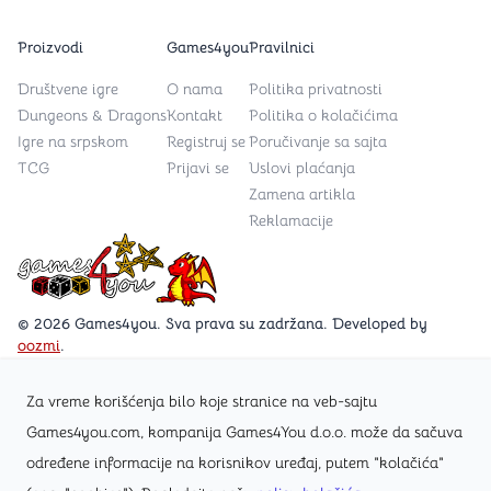
Proizvodi
Games4you
Pravilnici
Društvene igre
O nama
Politika privatnosti
Dungeons & Dragons
Kontakt
Politika o kolačićima
Igre na srpskom
Registruj se
Poručivanje sa sajta
TCG
Prijavi se
Uslovi plaćanja
Zamena artikla
Reklamacije
Games4you logo
© 2026 Games4you. Sva prava su zadržana. Developed by
oozmi
.
Za vreme korišćenja bilo koje stranice na veb-sajtu
Posetite Facebook stranicu /Games4you.rs
Games4you.com, kompanija Games4You d.o.o. može da sačuva
određene informacije na korisnikov uređaj, putem "kolačića"
Zapratite Instagram profil @games4yours