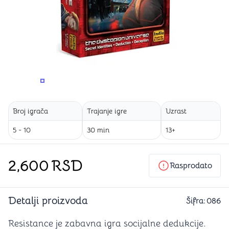
PROMENITE UGAO GLEDANJA
PROMENITE UGAO GLEDANJA
PROMENITE
Broj igrača
Trajanje igre
Uzrast
5 - 10
30 min
13+
2,600
RSD
Rasprodato
Detalji proizvoda
Šifra:
086
Resistance je zabavna igra socijalne dedukcije.