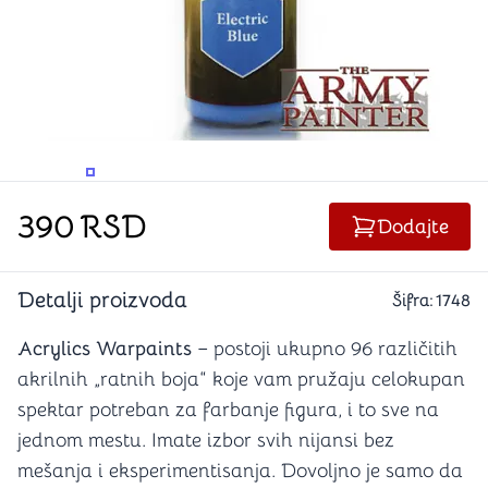
PROMENITE UGAO GLEDANJA
PROMENITE UGAO GLEDANJA
390
RSD
Dodajte
Detalji proizvoda
Šifra:
1748
Acrylics Warpaints
– postoji ukupno 96 različitih
akrilnih „ratnih boja“ koje vam pružaju celokupan
spektar potreban za farbanje figura, i to sve na
jednom mestu. Imate izbor svih nijansi bez
mešanja i eksperimentisanja. Dovoljno je samo da