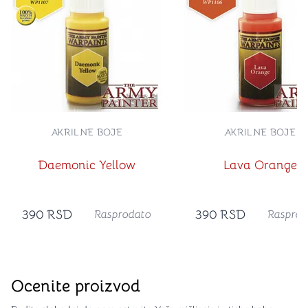
AKRILNE BOJE
AKRILNE BOJE
Daemonic Yellow
Lava Orange
390
RSD
390
RSD
Rasprodato
Rasprod
Ocenite proizvod