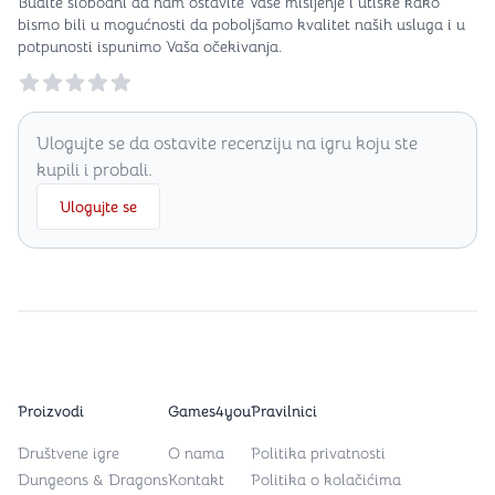
Budite slobodni da nam ostavite Vaše mišljenje i utiske kako
bismo bili u mogućnosti da poboljšamo kvalitet naših usluga i u
potpunosti ispunimo Vaša očekivanja.
Reviews
Ulogujte se da ostavite recenziju na igru koju ste
kupili i probali.
Ulogujte se
Proizvodi
Games4you
Pravilnici
Društvene igre
O nama
Politika privatnosti
Dungeons & Dragons
Kontakt
Politika o kolačićima