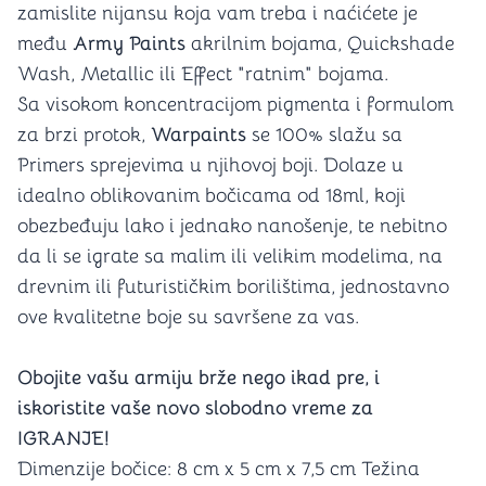
zamislite nijansu koja vam treba i naćićete je
među
Army Paints
akrilnim bojama, Quickshade
Wash, Metallic ili Effect "ratnim" bojama.
Sa visokom koncentracijom pigmenta i formulom
za brzi protok,
Warpaints
se 100% slažu sa
Primers sprejevima u njihovoj boji. Dolaze u
idealno oblikovanim bočicama od 18ml, koji
obezbeđuju lako i jednako nanošenje, te nebitno
da li se igrate sa malim ili velikim modelima, na
drevnim ili futurističkim borilištima, jednostavno
ove kvalitetne boje su savršene za vas.
Obojite vašu armiju brže nego ikad pre, i
iskoristite vaše novo slobodno vreme za
IGRANJE!
Dimenzije bočice: 8 cm x 5 cm x 7,5 cm Težina