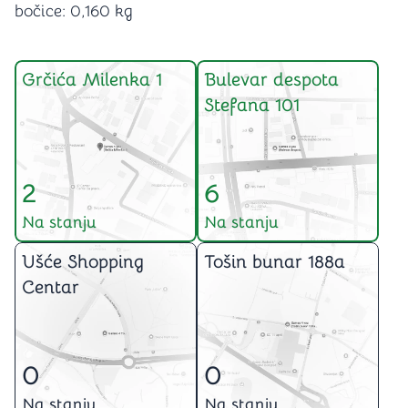
bočice: 0,160 kg
Grčića Milenka 1
Bulevar despota
Stefana 101
2
6
Na stanju
Na stanju
Ušće Shopping
Tošin bunar 188a
Centar
0
0
Na stanju
Na stanju