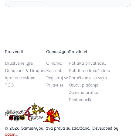
Proizvodi
Games4you
Pravilnici
Društvene igre
O nama
Politika privatnosti
Dungeons & Dragons
Kontakt
Politika o kolačićima
Igre na srpskom
Registruj se
Poručivanje sa sajta
TCG
Prijavi se
Uslovi plaćanja
Zamena artikla
Reklamacije
Games4you logo
© 2026 Games4you. Sva prava su zadržana. Developed by
oozmi
.