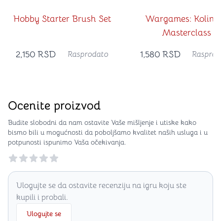
Hobby Starter Brush Set
Wargames: Kolins
Masterclass
2,150
RSD
1,580
RSD
Rasprodato
Rasprod
Ocenite proizvod
Budite slobodni da nam ostavite Vaše mišljenje i utiske kako
bismo bili u mogućnosti da poboljšamo kvalitet naših usluga i u
potpunosti ispunimo Vaša očekivanja.
Reviews
Ulogujte se da ostavite recenziju na igru koju ste
kupili i probali.
Ulogujte se