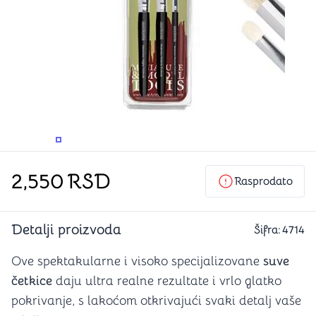
PROMENITE UGAO GLEDANJA
PROMENITE UGAO GLEDANJA
PROMENITE
PROMENITE UGAO GLEDANJA
2,550
RSD
Rasprodato
Detalji proizvoda
Šifra:
4714
Ove spektakularne i visoko specijalizovane
suve
četkice
daju ultra realne rezultate i vrlo glatko
pokrivanje, s lakoćom otkrivajući svaki detalj vaše