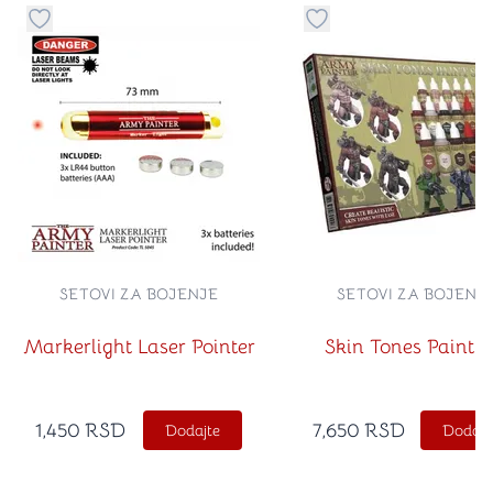
Dugme za dodavanje stvari u kategoriju omiljeno
Dugme za dodavanje st
SETOVI ZA BOJENJE
SETOVI ZA BOJENJ
Markerlight Laser Pointer
Skin Tones Paint S
1,450
RSD
7,650
RSD
Dodajte
Dodajt