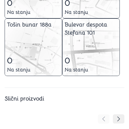
0
0
Na stanju
Na stanju
Tošin bunar 188a
Bulevar despota
Stefana 101
0
0
Na stanju
Na stanju
Slični proizvodi
Pomeranje sa
Pomer